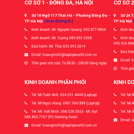
CƠ SỞ 1 - ĐỐNG ĐA, HÀ NỘI
CƠ SỞ 2
Số 10 Ngõ 117 Thái Hà - Phường Đống Đa -
Số 24 T
TP Hà Nội
[ Xem đường đi ]
TP Hà Nội
Kinh doanh: Mr. Nguyễn Quang: 092.877.8866
Kinh doa
Kinh doanh: Mr. Cường 089.855.3368
Kinh doa
092.926.88
Bảo hành: Mr. Thái 033.393.2619
Bảo hàn
Email: hoangminh@laptopworld.com.vn
Email: 
Thời gian mở cửa: Từ 8h30 - 20h30 hàng ngày
Thời gia
KINH DOANH PHÂN PHỐI
KINH D
Tel: Mr.Tuấn Anh: 034.201.4444 (Laptop)
Tel: Mr.
Tel: Mr.Ngọc Hùng: 0961.560.888 (Laptop)
Tel: Mr.
Tel: Mr. Viết Minh: 098.528.3553 - Mr. Đạt
Tel: Mr.
086.865.7767 (PC-Gaming Gear)
Email: 
Email: hoangminh@laptopworld.com.vn