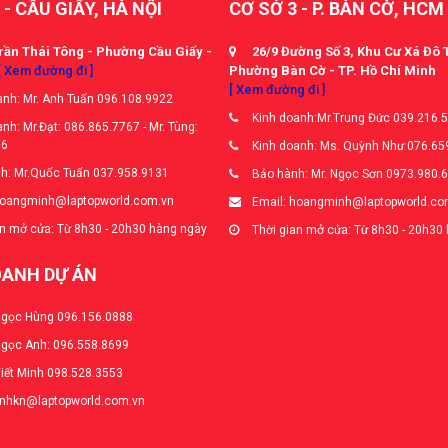
 - CẦU GIẤY, HÀ NỘI
CƠ SỞ 3 - P. BÀN CỜ, HCM
rần Thái Tông - Phường Cầu Giấy -
26/9 Đường Số 3, Khu Cư Xá Đô 
[ Xem đường đi ]
Phường Bàn Cờ - TP. Hồ Chí Minh
[ Xem đường đi ]
nh: Mr. Anh Tuấn 096.108.9922
Kinh doanh:Mr.Trung Đức 039.216.
nh: Mr.Đạt: 086.865.7767 - Mr. Tùng:
66
Kinh doanh: Ms. Quỳnh Như 076.65
h: Mr.Quốc Tuấn 037.958.9131
Bảo hành: Mr. Ngọc Sơn 0973.980.
hoangminh@laptopworld.com.vn
Email: hoangminh@laptopworld.co
n mở cửa: Từ 8h30 - 20h30 hàng ngày
Thời gian mở cửa: Từ 8h30 - 20h30
OANH DỰ ÁN
Ngọc Hùng 096.156.0888
Ngọc Anh: 096.558.8699
Viết Minh 098.528.3553
anhkn@laptopworld.com.vn