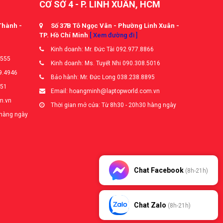
CƠ SỞ 4 - P. LINH XUÂN, HCM
Thành -
Số 37B Tô Ngọc Vân - Phường Linh Xuân -
TP. Hồ Chí Minh
[ Xem đường đi ]
Kinh doanh: Mr. Đức Tài 092.977.8866
5555
Kinh doanh: Ms. Tuyết Nhi 090.308.5016
9.4946
Bảo hành: Mr. Đức Long 038.238.8895
651
Email: hoangminh@laptopworld.com.vn
m.vn
Thời gian mở cửa: Từ 8h30 - 20h30 hàng ngày
 hàng ngày
Chat Facebook
(8h-21h)
Chat Zalo
(8h-21h)