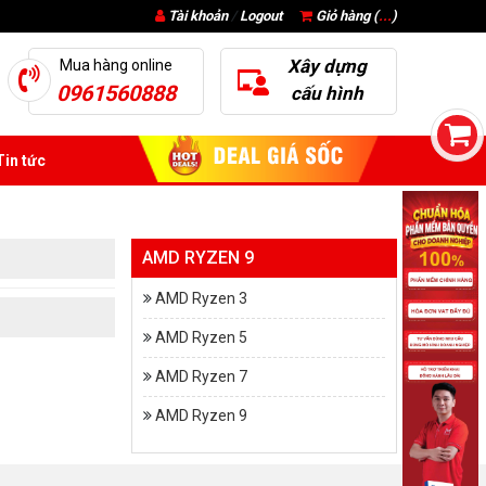
Tài khoản
/
Logout
Giỏ hàng (
...
)
Xây dựng
Mua hàng online
0961560888
cấu hình
in tức
AMD RYZEN 9
AMD Ryzen 3
AMD Ryzen 5
AMD Ryzen 7
AMD Ryzen 9