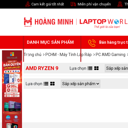
Cam kết giá tốt nhất
Miễn phí vận chuyển
Th
DANH MỤC SẢN PHẨM
Bán hàng trực 
Trang chủ
PCHM - Máy Tính Lắp Ráp
PC AMD Gaming
AMD RYZEN 9
Lựa chọn
Lựa chọn