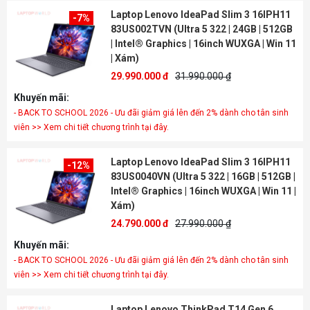
Laptop Lenovo IdeaPad Slim 3 16IPH11
-7%
83US002TVN (Ultra 5 322 | 24GB | 512GB
| Intel® Graphics | 16inch WUXGA | Win 11
| Xám)
29.990.000 đ
31.990.000 ₫
Khuyến mãi:
- BACK TO SCHOOL 2026 - Ưu đãi giảm giá lên đến 2% dành cho tân sinh
viên >> Xem chi tiết chương trình tại đây.
Laptop Lenovo IdeaPad Slim 3 16IPH11
-12%
83US0040VN (Ultra 5 322 | 16GB | 512GB |
Intel® Graphics | 16inch WUXGA | Win 11 |
Xám)
24.790.000 đ
27.990.000 ₫
Khuyến mãi:
- BACK TO SCHOOL 2026 - Ưu đãi giảm giá lên đến 2% dành cho tân sinh
viên >> Xem chi tiết chương trình tại đây.
Laptop Lenovo ThinkPad T14 Gen 6