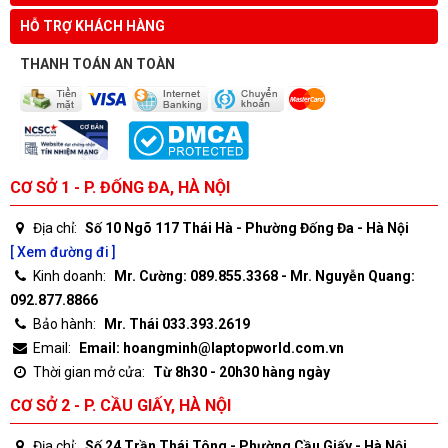
HỖ TRỢ KHÁCH HÀNG
THANH TOÁN AN TOÀN
CƠ SỞ 1 - P. ĐỐNG ĐA, HÀ NỘI
Địa chỉ:
Số 10 Ngõ 117 Thái Hà - Phường Đống Đa - Hà Nội
[ Xem đường đi ]
Kinh doanh:
Mr. Cường: 089.855.3368 - Mr. Nguyễn Quang:
092.877.8866
Bảo hành:
Mr. Thái 033.393.2619
Email:
Email: hoangminh@laptopworld.com.vn
Thời gian mở cửa:
Từ 8h30 - 20h30 hàng ngày
CƠ SỞ 2 - P. CẦU GIẤY, HÀ NỘI
Địa chỉ:
Số 24 Trần Thái Tông - Phường Cầu Giấy - Hà Nội