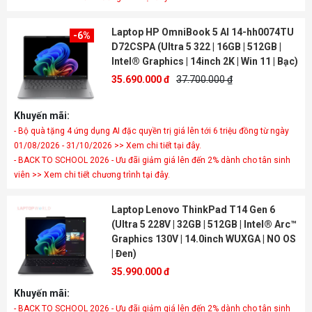
Laptop HP OmniBook 5 AI 14-hh0074TU
-6%
D72CSPA (Ultra 5 322 | 16GB | 512GB |
Intel® Graphics | 14inch 2K | Win 11 | Bạc)
35.690.000 đ
37.700.000 ₫
Khuyến mãi:
- Bộ quà tặng 4 ứng dụng AI đặc quyền trị giá lên tới 6 triệu đồng từ ngày
01/08/2026 - 31/10/2026 >> Xem chi tiết tại đây.
- BACK TO SCHOOL 2026 - Ưu đãi giảm giá lên đến 2% dành cho tân sinh
viên >> Xem chi tiết chương trình tại đây.
Laptop Lenovo ThinkPad T14 Gen 6
(Ultra 5 228V | 32GB | 512GB | Intel® Arc™
Graphics 130V | 14.0inch WUXGA | NO OS
| Đen)
35.990.000 đ
Khuyến mãi:
- BACK TO SCHOOL 2026 - Ưu đãi giảm giá lên đến 2% dành cho tân sinh