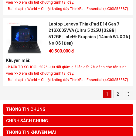
viên >> Xem chi tiết chương trình tại đây.
- Balo LaptopWorld + Chuột không dây ThinkPad Essential (4X30M56887)
Laptop Lenovo ThinkPad E14 Gen 7
21SX005VVA (Ultra 5 225U | 32GB |
512GB | Intel® Graphics | 14inch WUXGA |
No OS | Đen)
40.500.000 đ
Khuyến mãi:
- BACK TO SCHOOL 2026 - Ưu đãi giảm giá lên đến 2% dành cho tân sinh
viên >> Xem chi tiết chương trình tại đây.
- Balo LaptopWorld + Chuột không dây ThinkPad Essential (4X30M56887)
1
2
3
THÔNG TIN CHUNG
CHÍNH SÁCH CHUNG
THÔNG TIN KHUYẾN MÃI