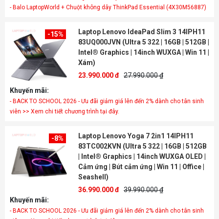
- Balo LaptopWorld + Chuột không dây ThinkPad Essential (4X30M56887)
Laptop Lenovo IdeaPad Slim 3 14IPH11
-15%
83UQ000JVN (Ultra 5 322 | 16GB | 512GB |
Intel® Graphics | 14inch WUXGA | Win 11 |
Xám)
23.990.000 đ
27.990.000 ₫
Khuyến mãi:
- BACK TO SCHOOL 2026 - Ưu đãi giảm giá lên đến 2% dành cho tân sinh
viên >> Xem chi tiết chương trình tại đây.
Laptop Lenovo Yoga 7 2in1 14IPH11
-8%
83TC002KVN (Ultra 5 322 | 16GB | 512GB
| Intel® Graphics | 14inch WUXGA OLED |
Cảm ứng | Bút cảm ứng | Win 11 | Office |
Seashell)
36.990.000 đ
39.990.000 ₫
Khuyến mãi:
- BACK TO SCHOOL 2026 - Ưu đãi giảm giá lên đến 2% dành cho tân sinh