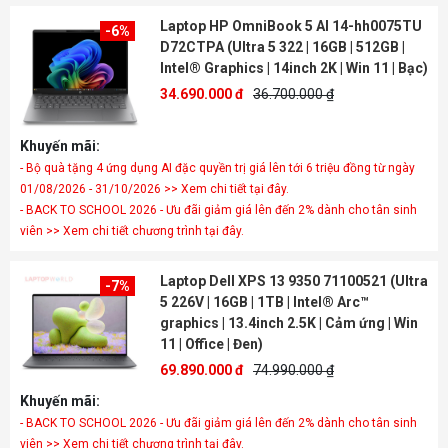
Laptop HP OmniBook 5 AI 14-hh0075TU
-6%
D72CTPA (Ultra 5 322 | 16GB | 512GB |
Intel® Graphics | 14inch 2K | Win 11 | Bạc)
34.690.000 đ
36.700.000 ₫
Khuyến mãi:
- Bộ quà tặng 4 ứng dụng AI đặc quyền trị giá lên tới 6 triệu đồng từ ngày
01/08/2026 - 31/10/2026 >> Xem chi tiết tại đây.
- BACK TO SCHOOL 2026 - Ưu đãi giảm giá lên đến 2% dành cho tân sinh
viên >> Xem chi tiết chương trình tại đây.
Laptop Dell XPS 13 9350 71100521 (Ultra
-7%
5 226V | 16GB | 1TB | Intel® Arc™
graphics | 13.4inch 2.5K | Cảm ứng | Win
11 | Office | Đen)
69.890.000 đ
74.990.000 ₫
Khuyến mãi:
- BACK TO SCHOOL 2026 - Ưu đãi giảm giá lên đến 2% dành cho tân sinh
viên >> Xem chi tiết chương trình tại đây.