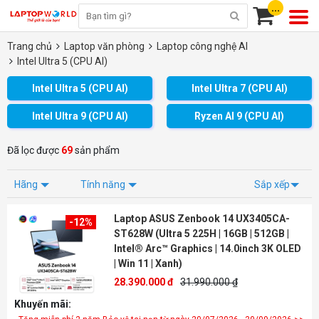
...
Trang chủ
Laptop văn phòng
Laptop công nghệ AI
Intel Ultra 5 (CPU AI)
Intel Ultra 5 (CPU AI)
Intel Ultra 7 (CPU AI)
Intel Ultra 9 (CPU AI)
Ryzen AI 9 (CPU AI)
Đã lọc được
69
sản phẩm
Hãng
Tính năng
Sắp xếp
Laptop ASUS Zenbook 14 UX3405CA-
-12%
ST628W (Ultra 5 225H | 16GB | 512GB |
Intel® Arc™ Graphics | 14.0inch 3K OLED
| Win 11 | Xanh)
28.390.000 đ
31.990.000 ₫
Khuyến mãi: