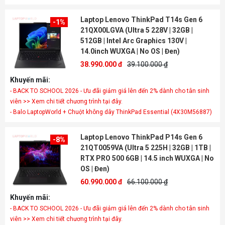
Laptop Lenovo ThinkPad T14s Gen 6
-1%
21QX00LGVA (Ultra 5 228V | 32GB |
512GB | Intel Arc Graphics 130V |
14.0inch WUXGA | No OS | Đen)
38.990.000 đ
39.100.000 ₫
Khuyến mãi:
- BACK TO SCHOOL 2026 - Ưu đãi giảm giá lên đến 2% dành cho tân sinh
viên >> Xem chi tiết chương trình tại đây.
- Balo LaptopWorld + Chuột không dây ThinkPad Essential (4X30M56887)
Laptop Lenovo ThinkPad P14s Gen 6
-8%
21QT0059VA (Ultra 5 225H | 32GB | 1TB |
RTX PRO 500 6GB | 14.5 inch WUXGA | No
OS | Đen)
60.990.000 đ
66.100.000 ₫
Khuyến mãi:
- BACK TO SCHOOL 2026 - Ưu đãi giảm giá lên đến 2% dành cho tân sinh
viên >> Xem chi tiết chương trình tại đây.