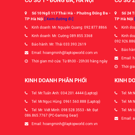
CƠ SỞ 1 - ĐỐNG ĐA, HÀ NỘI
CƠ SỞ 2
Số 10 Ngõ 117 Thái Hà - Phường Đống Đa -
Số 24 T
TP Hà Nội
[ Xem đường đi ]
TP Hà Nội
Kinh doanh: Mr. Nguyễn Quang: 092.877.8866
Kinh doa
Kinh doanh: Mr. Cường 089.855.3368
Kinh doa
092.926.88
Bảo hành: Mr. Thái 033.393.2619
Bảo hàn
Email: hoangminh@laptopworld.com.vn
Email: 
Thời gian mở cửa: Từ 8h30 - 20h30 hàng ngày
Thời gia
KINH DOANH PHÂN PHỐI
KINH D
Tel: Mr.Tuấn Anh: 034.201.4444 (Laptop)
Tel: Mr.
Tel: Mr.Ngọc Hùng: 0961.560.888 (Laptop)
Tel: Mr.
Tel: Mr. Viết Minh: 098.528.3553 - Mr. Đạt
Tel: Mr.
086.865.7767 (PC-Gaming Gear)
Email: 
Email: hoangminh@laptopworld.com.vn