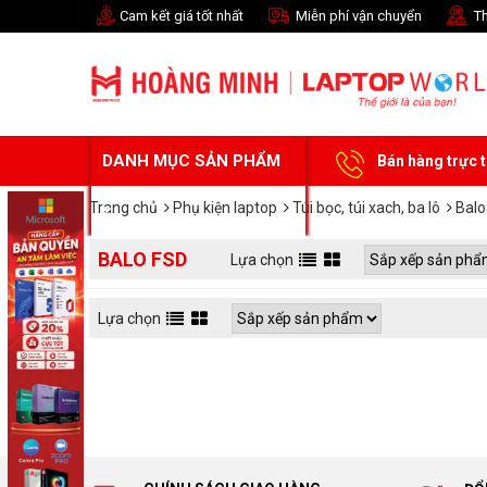
Cam kết giá tốt nhất
Miễn phí vận chuyển
Th
DANH MỤC SẢN PHẨM
Bán hàng trực 
Trang chủ
Phụ kiện laptop
Túi bọc, túi xach, ba lô
Balo
BALO FSD
Lựa chọn
Lựa chọn