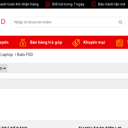
anh toán khi nhận hàng
Đổi trả trong 7 ngày
Bảo hành tận nơi
tuyến
Bán hàng trả góp
Khuyến mại
T
 Laptop
Balo FSD