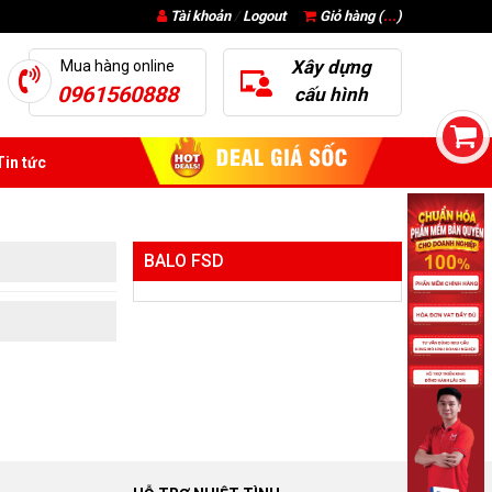
Tài khoản
/
Logout
Giỏ hàng (
...
)
Xây dựng
Mua hàng online
0961560888
cấu hình
in tức
BALO FSD