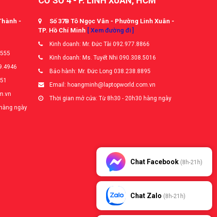
CƠ SỞ 4 - P. LINH XUÂN, HCM
Thành -
Số 37B Tô Ngọc Vân - Phường Linh Xuân -
TP. Hồ Chí Minh
[ Xem đường đi ]
Kinh doanh: Mr. Đức Tài 092.977.8866
5555
Kinh doanh: Ms. Tuyết Nhi 090.308.5016
9.4946
Bảo hành: Mr. Đức Long 038.238.8895
651
Email: hoangminh@laptopworld.com.vn
m.vn
Thời gian mở cửa: Từ 8h30 - 20h30 hàng ngày
 hàng ngày
Chat Facebook
(8h-21h)
Chat Zalo
(8h-21h)