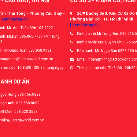
 - CẦU GIẤY, HÀ NỘI
CƠ SỞ 3 - P. BÀN CỜ, HCM
rần Thái Tông - Phường Cầu Giấy -
26/9 Đường Số 3, Khu Cư Xá Đô 
[ Xem đường đi ]
Phường Bàn Cờ - TP. Hồ Chí Minh
[ Xem đường đi ]
nh: Mr. Anh Tuấn 096.108.9922
Kinh doanh:Mr.Trung Đức 039.216.
nh: Mr.Đạt: 086.865.7767 - Mr. Tùng:
66
Kinh doanh: Ms. Quỳnh Như 076.65
h: Mr.Quốc Tuấn 037.958.9131
Bảo hành: Mr. Ngọc Sơn 0973.980.
hoangminh@laptopworld.com.vn
Email: hoangminh@laptopworld.co
n mở cửa: Từ 8h30 - 20h30 hàng ngày
Thời gian mở cửa: Từ 8h30 - 20h30
OANH DỰ ÁN
Ngọc Hùng 096.156.0888
Ngọc Anh: 096.558.8699
Viết Minh 098.528.3553
anhkn@laptopworld.com.vn