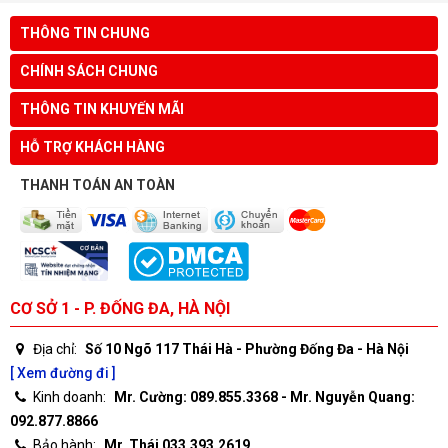
THÔNG TIN CHUNG
CHÍNH SÁCH CHUNG
THÔNG TIN KHUYẾN MÃI
HỖ TRỢ KHÁCH HÀNG
THANH TOÁN AN TOÀN
CƠ SỞ 1 - P. ĐỐNG ĐA, HÀ NỘI
Địa chỉ:
Số 10 Ngõ 117 Thái Hà - Phường Đống Đa - Hà Nội
[ Xem đường đi ]
Kinh doanh:
Mr. Cường: 089.855.3368 - Mr. Nguyễn Quang:
092.877.8866
Bảo hành:
Mr. Thái 033.393.2619