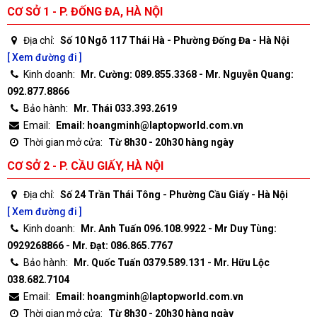
CƠ SỞ 1 - P. ĐỐNG ĐA, HÀ NỘI
Địa chỉ:
Số 10 Ngõ 117 Thái Hà - Phường Đống Đa - Hà Nội
[ Xem đường đi ]
Kinh doanh:
Mr. Cường: 089.855.3368 - Mr. Nguyễn Quang:
092.877.8866
Bảo hành:
Mr. Thái 033.393.2619
Email:
Email: hoangminh@laptopworld.com.vn
Thời gian mở cửa:
Từ 8h30 - 20h30 hàng ngày
CƠ SỞ 2 - P. CẦU GIẤY, HÀ NỘI
Địa chỉ:
Số 24 Trần Thái Tông - Phường Cầu Giấy - Hà Nội
[ Xem đường đi ]
Kinh doanh:
Mr. Anh Tuấn 096.108.9922 - Mr Duy Tùng:
0929268866 - Mr. Đạt: 086.865.7767
Bảo hành:
Mr. Quốc Tuấn 0379.589.131 - Mr. Hữu Lộc
038.682.7104
Email:
Email: hoangminh@laptopworld.com.vn
Thời gian mở cửa:
Từ 8h30 - 20h30 hàng ngày