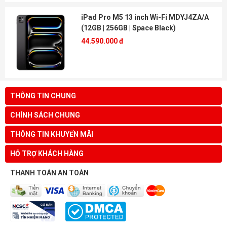
iPad Pro M5 13 inch Wi-Fi MDYJ4ZA/A
(12GB | 256GB | Space Black)
44.590.000 đ
THÔNG TIN CHUNG
CHÍNH SÁCH CHUNG
THÔNG TIN KHUYẾN MÃI
HỖ TRỢ KHÁCH HÀNG
THANH TOÁN AN TOÀN