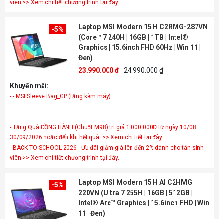
viên >> Xem chi tiết chương trình tại đây.
Laptop MSI Modern 15 H C2RMG-287VN
-5%
(Core™ 7 240H | 16GB | 1TB | Intel®
Graphics | 15.6inch FHD 60Hz | Win 11 |
Đen)
23.990.000 đ
24.990.000 ₫
Khuyến mãi:
- - MSI Sleeve Bag_GP (tặng kèm máy)
- Tặng Quà ĐỒNG HÀNH (Chuột M98) trị giá 1.000.000Đ từ ngày 10/08 –
30/09/2026 hoặc đến khi hết quà. >> Xem chi tiết tại đây
- BACK TO SCHOOL 2026 - Ưu đãi giảm giá lên đến 2% dành cho tân sinh
viên >> Xem chi tiết chương trình tại đây.
Laptop MSI Modern 15 H AI C2HMG
-5%
220VN (Ultra 7 255H | 16GB | 512GB |
Intel® Arc™ Graphics | 15.6inch FHD | Win
11 | Đen)