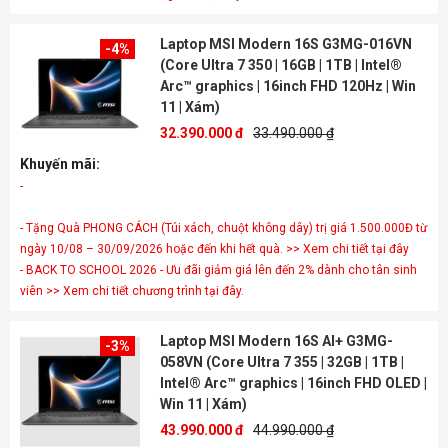
Laptop MSI Modern 16S G3MG-016VN
-4%
(Core Ultra 7 350 | 16GB | 1TB | Intel®
Arc™ graphics | 16inch FHD 120Hz | Win
11 | Xám)
32.390.000 đ
33.490.000 ₫
Khuyến mãi:
- Tặng Quà PHONG CÁCH (Túi xách, chuột không dây) trị giá 1.500.000Đ từ
ngày 10/08 – 30/09/2026 hoặc đến khi hết quà. >> Xem chi tiết tại đây
- BACK TO SCHOOL 2026 - Ưu đãi giảm giá lên đến 2% dành cho tân sinh
viên >> Xem chi tiết chương trình tại đây.
Laptop MSI Modern 16S AI+ G3MG-
-3%
058VN (Core Ultra 7 355 | 32GB | 1TB |
Intel® Arc™ graphics | 16inch FHD OLED |
Win 11 | Xám)
43.990.000 đ
44.990.000 ₫