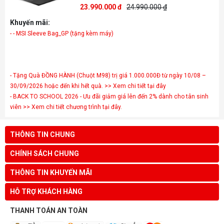
23.990.000 đ
24.990.000 ₫
Khuyến mãi:
- - MSI Sleeve Bag_GP (tặng kèm máy)
- Tặng Quà ĐỒNG HÀNH (Chuột M98) trị giá 1.000.000Đ từ ngày 10/08 –
30/09/2026 hoặc đến khi hết quà. >> Xem chi tiết tại đây
- BACK TO SCHOOL 2026 - Ưu đãi giảm giá lên đến 2% dành cho tân sinh
viên >> Xem chi tiết chương trình tại đây.
THÔNG TIN CHUNG
CHÍNH SÁCH CHUNG
THÔNG TIN KHUYẾN MÃI
HỖ TRỢ KHÁCH HÀNG
THANH TOÁN AN TOÀN