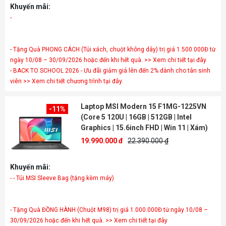
Khuyến mãi:
-
- Tặng Quà PHONG CÁCH (Túi xách, chuột không dây) trị giá 1.500.000Đ từ
ngày 10/08 – 30/09/2026 hoặc đến khi hết quà. >> Xem chi tiết tại đây
- BACK TO SCHOOL 2026 - Ưu đãi giảm giá lên đến 2% dành cho tân sinh
viên >> Xem chi tiết chương trình tại đây.
Laptop MSI Modern 15 F1MG-1225VN
-11%
(Core 5 120U | 16GB | 512GB | Intel
Graphics | 15.6inch FHD | Win 11 | Xám)
19.990.000 đ
22.390.000 ₫
Khuyến mãi:
- - Túi MSI Sleeve Bag (tặng kèm máy)
- Tặng Quà ĐỒNG HÀNH (Chuột M98) trị giá 1.000.000Đ từ ngày 10/08 –
30/09/2026 hoặc đến khi hết quà. >> Xem chi tiết tại đây