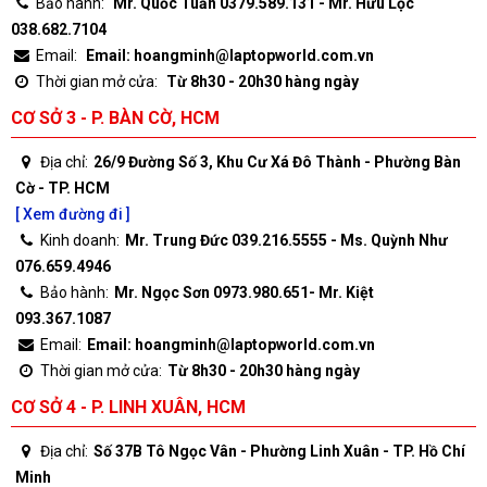
Bảo hành:
Mr. Quốc Tuấn 0379.589.131 - Mr. Hữu Lộc
038.682.7104
Email:
Email: hoangminh@laptopworld.com.vn
Thời gian mở cửa:
Từ 8h30 - 20h30 hàng ngày
CƠ SỞ 3 - P. BÀN CỜ, HCM
Địa chỉ:
26/9 Đường Số 3, Khu Cư Xá Đô Thành - Phường Bàn
Cờ - TP. HCM
[ Xem đường đi ]
Kinh doanh:
Mr. Trung Đức 039.216.5555 - Ms. Quỳnh Như
076.659.4946
Bảo hành:
Mr. Ngọc Sơn 0973.980.651- Mr. Kiệt
093.367.1087
Email:
Email: hoangminh@laptopworld.com.vn
Thời gian mở cửa:
Từ 8h30 - 20h30 hàng ngày
CƠ SỞ 4 - P. LINH XUÂN, HCM
Địa chỉ:
Số 37B Tô Ngọc Vân - Phường Linh Xuân - TP. Hồ Chí
Minh