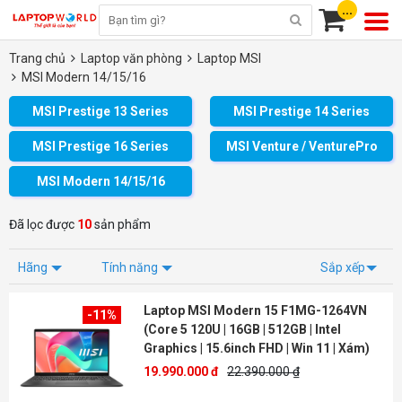
...
Trang chủ
Laptop văn phòng
Laptop MSI
MSI Modern 14/15/16
MSI Prestige 13 Series
MSI Prestige 14 Series
MSI Prestige 16 Series
MSI Venture / VenturePro
MSI Modern 14/15/16
Đã lọc được
10
sản phẩm
Hãng
Tính năng
Sắp xếp
Laptop MSI Modern 15 F1MG-1264VN
-11%
(Core 5 120U | 16GB | 512GB | Intel
Graphics | 15.6inch FHD | Win 11 | Xám)
19.990.000 đ
22.390.000 ₫