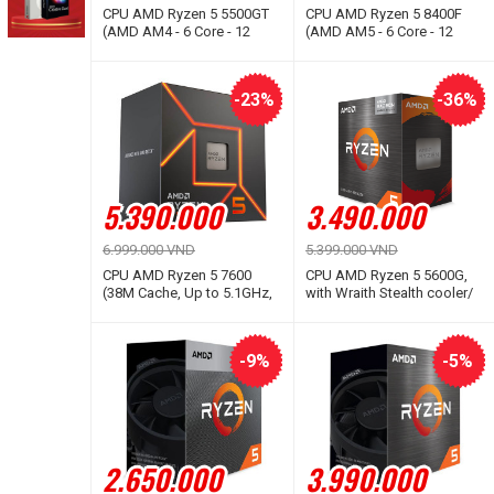
CPU AMD Ryzen 5 5500GT
CPU AMD Ryzen 5 8400F
(AMD AM4 - 6 Core - 12
(AMD AM5 - 6 Core - 12
Thread - Base 3.6Ghz -
Thread - Base 4.2Ghz -
Turbo 4.4Ghz - Cache
Turbo 4.7Ghz - Cache 22MB
19MB)
- No iGPU)
-23%
-36%
5.390.000
3.490.000
6.999.000 VND
5.399.000 VND
CPU AMD Ryzen 5 7600
CPU AMD Ryzen 5 5600G,
(38M Cache, Up to 5.1GHz,
with Wraith Stealth cooler/
6C12T, Socket AM5)
3.9 GHz (4.4 GHz with
boost) / 19MB / 6 cores 12
threads / Radeon Graphics
-9%
-5%
/ 65W / Socket AM4
2.650.000
3.990.000