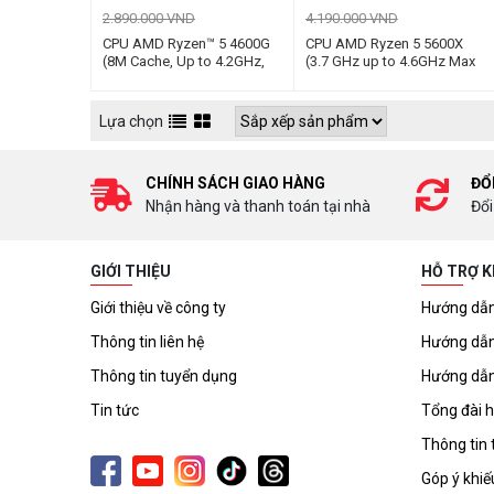
2.890.000 VND
4.190.000 VND
CPU AMD Ryzen™ 5 4600G
CPU AMD Ryzen 5 5600X
(8M Cache, Up to 4.2GHz,
(3.7 GHz up to 4.6GHz Max
6C12T, Socket AM4)
Boost / 35MB with Wraith
Stealth cooler)
Lựa chọn
CHÍNH SÁCH GIAO HÀNG
ĐỔ
Nhận hàng và thanh toán tại nhà
Đổi
GIỚI THIỆU
HỖ TRỢ 
Giới thiệu về công ty
Hướng dẫn
Thông tin liên hệ
Hướng dẫn
Thông tin tuyển dụng
Hướng dẫn
Tin tức
Tổng đài h
Thông tin 
Góp ý khiế