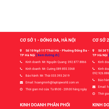
CƠ SỞ 1 - ĐỐNG ĐA, HÀ NỘI
CƠ SỞ 2
Số 10 Ngõ 117 Thái Hà - Phường Đống Đa -
Số 24 T
TP Hà Nội
[ Xem đường đi ]
TP Hà Nội
Kinh doanh: Mr. Nguyễn Quang: 092.877.8866
Kinh doa
Kinh doanh: Mr. Cường 089.855.3368
Kinh doa
092.926.88
Bảo hành: Mr. Thái 033.393.2619
Bảo hàn
Email: hoangminh@laptopworld.com.vn
Email: 
Thời gian mở cửa: Từ 8h30 - 20h30 hàng ngày
Thời gia
KINH DOANH PHÂN PHỐI
KINH D