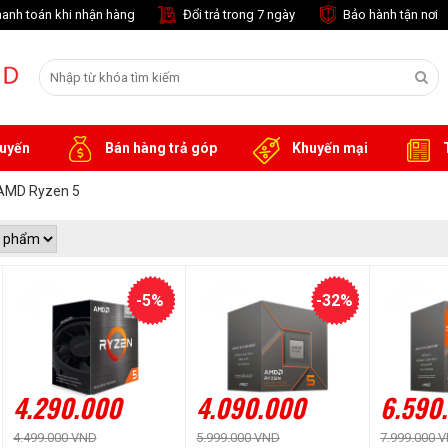
anh toán khi nhận hàng
Đổi trả trong 7 ngày
Bảo hành tận nơi
tuyến
Bán hàng trả góp
Khuyến mại
T
AMD Ryzen 5
-5%
-32%
4.290.000
4.090.000
6.590
4.499.000 VND
5.999.000 VND
7.999.000 