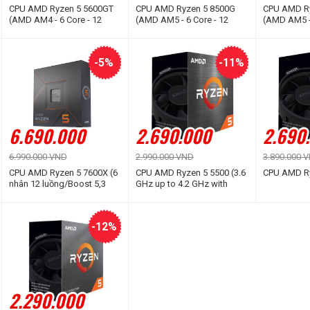
CPU AMD Ryzen 5 5600GT
CPU AMD Ryzen 5 8500G
CPU AMD R
(AMD AM4 - 6 Core - 12
(AMD AM5 - 6 Core - 12
(AMD AM5 - 
Thread - Base 3.6Ghz -
Thread - Base 3.5Ghz -
Thread - Ba
Turbo 4.6Ghz - Cache
Turbo 5.0Ghz - Cache
Turbo 5.0Gh
19MB)
22MB)
22MB)
-5%
-11%
6.690.000
2.690.000
2.690
6.990.000 VND
2.990.000 VND
3.890.000 
CPU AMD Ryzen 5 7600X (6
CPU AMD Ryzen 5 5500 (3.6
CPU AMD Ry
nhân 12 luồng/Boost 5,3
GHz up to 4.2 GHz with
GHz/ 38 MB Cache/ TDP
boost / 16MB cache / 6
105W)
cores 12 threads / socket
AM4 / 65 W)
-12%
2.290.000