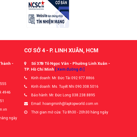
CƠ SỞ 4 - P. LINH XUÂN, HCM
Thành -
Số 37B Tô Ngọc Vân - Phường Linh Xuân -
TP. Hồ Chí Minh
[ Xem đường đi ]
Kinh doanh: Mr. Đức Tài 092.977.8866
5555
Kinh doanh: Ms. Tuyết Nhi 090.308.5016
9.4946
Bảo hành: Mr. Đức Long 038.238.8895
651
Email: hoangminh@laptopworld.com.vn
m.vn
Thời gian mở cửa: Từ 8h30 - 20h30 hàng ngày
 hàng ngày