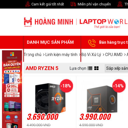
Cam kết giá tốt nhất
Miễn phí vận chuyển
Th
DANH MỤC SẢN PHẨM
Bán hàng trực 
Trang chủ
Linh kiện máy tính
Bộ Vi Xử Lý
CPU AMD
AMD RYZEN 5
Lựa chọn
-18%
-14%
3.690.000
3.990.000
4.490.000 VND
4.590.000 VND