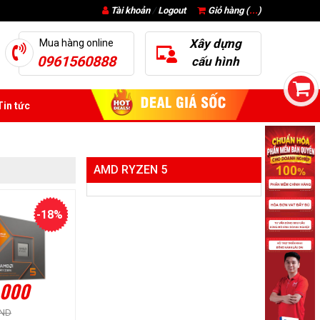
Tài khoản
/
Logout
Giỏ hàng (
...
)
Xây dựng
Mua hàng online
0961560888
cấu hình
in tức
AMD RYZEN 5
-18%
.000
VND