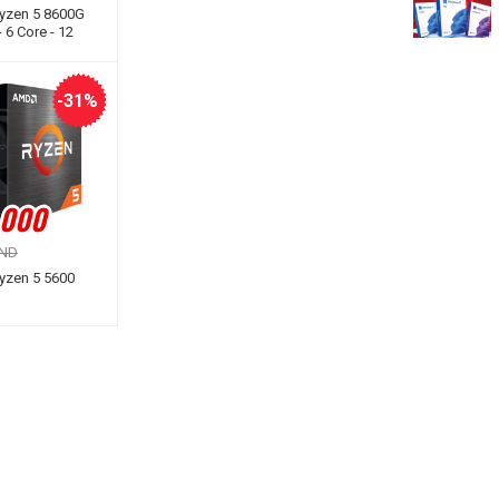
yzen 5 8600G
6 Core - 12
se 4.3Ghz -
z - Cache
-31%
.000
VND
zen 5 5600