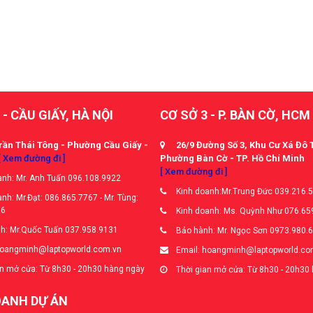
 - CẦU GIẤY, HÀ NỘI
CƠ SỞ 3 - P. BÀN CỜ, HCM
rần Thái Tông - Phường Cầu Giấy -
26/9 Đường Số 3, Khu Cư Xá Đô 
[ Xem đường đi ]
Phường Bàn Cờ - TP. Hồ Chí Minh
[ Xem đường đi ]
nh: Mr. Anh Tuấn 096.108.9922
Kinh doanh:Mr.Trung Đức 039.216.
nh: Mr.Đạt: 086.865.7767 - Mr. Tùng:
66
Kinh doanh: Ms. Quỳnh Như 076.65
h: Mr.Quốc Tuấn 037.958.9131
Bảo hành: Mr. Ngọc Sơn 0973.980.
hoangminh@laptopworld.com.vn
Email: hoangminh@laptopworld.co
n mở cửa: Từ 8h30 - 20h30 hàng ngày
Thời gian mở cửa: Từ 8h30 - 20h30
OANH DỰ ÁN