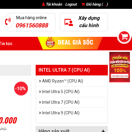
Tài khoản
/
Logout
Giỏ hàng (
...
)
Xây dựng
Mua hàng online
0961560888
cấu hình
in tức
INTEL ULTRA 7 (CPU AI)
AMD Ryzen™ (CPU AI)
-10%
Intel Ultra 5 (CPU AI)
Intel Ultra 7 (CPU AI)
Intel Ultra 9 (CPU AI)
0.000
 VND
+
Hãng sản xuất