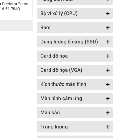
 Predator Triton
16-51-78JQ
+
Bộ vi xử lý (CPU)
04 (Ultra 7 155H
 | RTX 4060 | 16
0Hz | Win 11 |
+
Ram
+
Dung lượng ổ cứng (SSD)
+
Card đồ họa
+
Card đồ họa (VGA)
+
Kích thước màn hình
+
Màn hình cảm ứng
+
Màu sắc
+
Trọng lượng