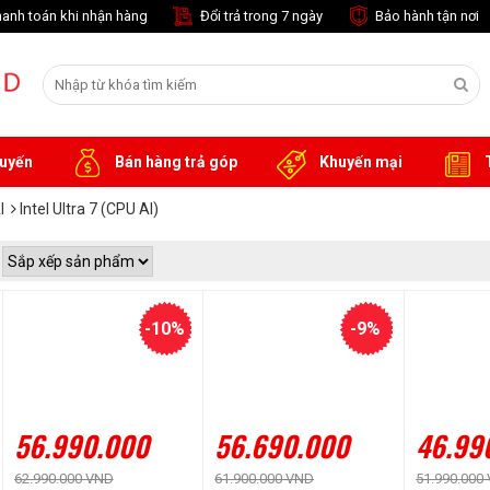
anh toán khi nhận hàng
Đổi trả trong 7 ngày
Bảo hành tận nơi
tuyến
Bán hàng trả góp
Khuyến mại
T
I
Intel Ultra 7 (CPU AI)
-10%
-9%
56.990.000
56.690.000
46.99
62.990.000 VND
61.900.000 VND
51.990.000