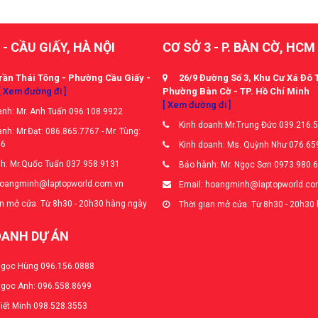
 - CẦU GIẤY, HÀ NỘI
CƠ SỞ 3 - P. BÀN CỜ, HCM
rần Thái Tông - Phường Cầu Giấy -
26/9 Đường Số 3, Khu Cư Xá Đô 
[ Xem đường đi ]
Phường Bàn Cờ - TP. Hồ Chí Minh
[ Xem đường đi ]
nh: Mr. Anh Tuấn 096.108.9922
Kinh doanh:Mr.Trung Đức 039.216.
nh: Mr.Đạt: 086.865.7767 - Mr. Tùng:
66
Kinh doanh: Ms. Quỳnh Như 076.65
h: Mr.Quốc Tuấn 037.958.9131
Bảo hành: Mr. Ngọc Sơn 0973.980.
hoangminh@laptopworld.com.vn
Email: hoangminh@laptopworld.co
n mở cửa: Từ 8h30 - 20h30 hàng ngày
Thời gian mở cửa: Từ 8h30 - 20h30
OANH DỰ ÁN
Ngọc Hùng 096.156.0888
Ngọc Anh: 096.558.8699
Viết Minh 098.528.3553