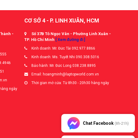
CƠ SỞ 4 - P. LINH XUÂN, HCM
Thành -
Số 37B Tô Ngọc Vân - Phường Linh Xuân -
TP. Hồ Chí Minh
[ Xem đường đi ]
Kinh doanh: Mr. Đức Tài 092.977.8866
5555
Kinh doanh: Ms. Tuyết Nhi 090.308.5016
9.4946
Bảo hành: Mr. Đức Long 038.238.8895
651
Email: hoangminh@laptopworld.com.vn
m.vn
Thời gian mở cửa: Từ 8h30 - 20h30 hàng ngày
 hàng ngày
Chat Facebook
(8h-21h)