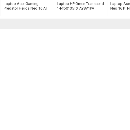
Laptop Acer Gaming
Laptop HP Omen Transcend
Laptop Acer
Predator Helios Neo 16 AI
14-fb0135TX AY8V1PA
Neo 16 PTN
PHN16-73-757W
(Ultra 7 155H | 16GB | 1TB |
NH.QPNSV.0
NH.QVQSV.001 (Ultra 7
RTX 4060 | 14 inch 2.8K
| 32GB | 2TB
255HX | 32GB | 1TB | RTX
OLED | Win 11 | Trắng)
inch 2.5K 24
5060 | 16 inch 2K+ 240Hz |
Bạc)
Win 11 | Đen)