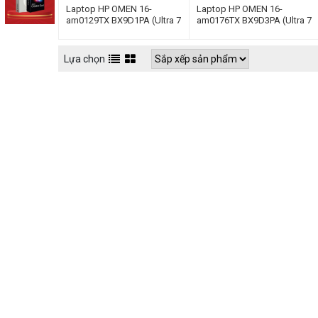
Laptop HP OMEN 16-
Laptop HP OMEN 16-
am0129TX BX9D1PA (Ultra 7
am0176TX BX9D3PA (Ultra 7
255H | 32GB | 512GB | RTX
255H | 16GB | 512GB | RTX
5070 8GB | 16inch WUXGA
5060 8GB | 16inch WUXGA
165Hz | Win 11 | Đen)
165Hz | Win 11 | Đen)
Lựa chọn