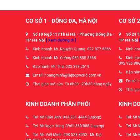
CƠ SỞ 1 - ĐỐNG ĐA, HÀ NỘI
CƠ SỞ 2
Số 10 Ngõ 117 Thái Hà - Phường Đống Đa -
Số 24 T
TP Hà Nội
[ Xem đường đi ]
TP Hà Nội
Kinh doanh: Mr. Nguyễn Quang: 092.877.8866
Kinh doa
Kinh doanh: Mr. Cường 089.855.3368
Kinh doa
092.926.88
Bảo hành: Mr. Thái 033.393.2619
Bảo hàn
Email: hoangminh@laptopworld.com.vn
Email: 
Thời gian mở cửa: Từ 8h30 - 20h30 hàng ngày
Thời gia
KINH DOANH PHÂN PHỐI
KINH D
Tel: Mr.Tuấn Anh: 034.201.4444 (Laptop)
Tel: Mr.
Tel: Mr.Ngọc Hùng: 0961.560.888 (Laptop)
Tel: Mr.
Tel: Mr. Viết Minh: 098.528.3553 - Mr. Đạt
Tel: Mr.