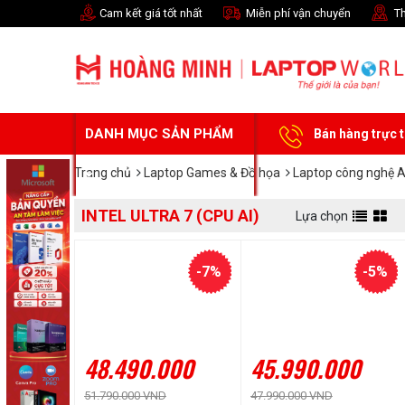
Cam kết giá tốt nhất
Miễn phí vận chuyển
Th
DANH MỤC SẢN PHẨM
Bán hàng trực 
Trang chủ
Laptop Games & Đồ họa
Laptop công nghệ A
INTEL ULTRA 7 (CPU AI)
Lựa chọn
-7%
-5%
48.490.000
45.990.000
51.790.000 VND
47.990.000 VND