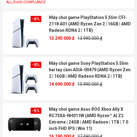
ALL,RoHS COMPLIANCE
Máy chơi game PlayStation 5 Slim CFI-
-6%
2118 A01 (AMD Ryzen Zen 2 | 16GB | AMD
Radeon RDNA 2 | 1TB)
13.290.000 đ
13.990.000 ₫
Máy chơi game Sony PlayStation 5 Slim
-9%
hai tay cầm ASIA-00479 (AMD Ryzen Zen
2 | 16GB | AMD Radeon RDNA 2 | 1TB)
14.690.000 đ
15.990.000 ₫
Máy chơi game Asus ROG Xbox Ally X
-5%
RC73XA-NH011W (AMD Ryzen™ AI Z2
Extreme | 24GB | AMD Radeon | 1TB | 7.0
inch FHD IPS | Win 11)
26.290.000 đ
27.490.000 ₫