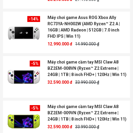
Máy chơi game Asus ROG Xbox Ally
-14%
RC73YA-NH002W (AMD Ryzen™ Z2 A |
16GB | AMD Radeon | 512GB | 7.0 inch
FHD IPS | Win 11)
12.990.000 đ
14.990.000 ₫
Máy chơi game cầm tay MSI Claw A8
-5%
BZ2EM-008VN (Ryzen™ Z2 Extreme |
24GB | 1TB | 8 inch FHD+ | 120Hz | Win 11)
32.590.000 đ
33.990.000 ₫
Máy chơi game cầm tay MSI Claw A8
-5%
BZ2EM-009VN (Ryzen™ Z2 Extreme |
24GB | 1TB | 8 inch FHD+ | 120Hz | Win 11)
32.590.000 đ
33.990.000 ₫