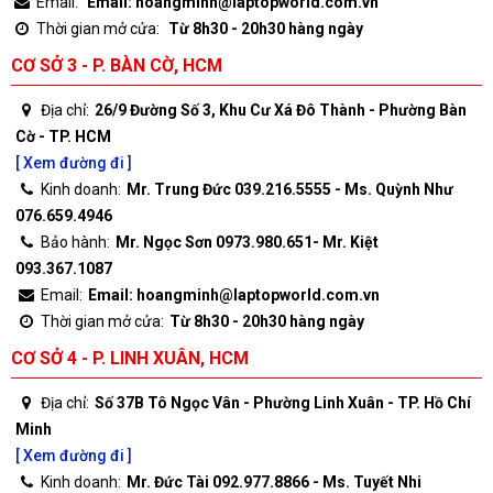
Email:
Email: hoangminh@laptopworld.com.vn
Thời gian mở cửa:
Từ 8h30 - 20h30 hàng ngày
CƠ SỞ 3 - P. BÀN CỜ, HCM
Địa chỉ:
26/9 Đường Số 3, Khu Cư Xá Đô Thành - Phường Bàn
Cờ - TP. HCM
[ Xem đường đi ]
Kinh doanh:
Mr. Trung Đức 039.216.5555 - Ms. Quỳnh Như
076.659.4946
Bảo hành:
Mr. Ngọc Sơn 0973.980.651- Mr. Kiệt
093.367.1087
Email:
Email: hoangminh@laptopworld.com.vn
Thời gian mở cửa:
Từ 8h30 - 20h30 hàng ngày
CƠ SỞ 4 - P. LINH XUÂN, HCM
Địa chỉ:
Số 37B Tô Ngọc Vân - Phường Linh Xuân - TP. Hồ Chí
Minh
[ Xem đường đi ]
Kinh doanh:
Mr. Đức Tài 092.977.8866 - Ms. Tuyết Nhi