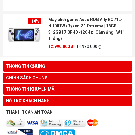
Máy chơi game Asus ROG Ally RC71L-
-14%
NH001W (Ryzen Z1 Extreme | 16GB |
512GB | 7.0FHD-120Hz | Cảm ứng | W11 |
Trắng)
12.990.000 đ
14.990.000 ₫
THÔNG TIN CHUNG
CHÍNH SÁCH CHUNG
THÔNG TIN KHUYẾN MÃI
HỖ TRỢ KHÁCH HÀNG
THANH TOÁN AN TOÀN