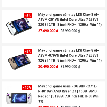
Máy chơi game cầm tay MSI Claw 8 AI+
-5%
A2VM-201VN (Intel Core Ultra 7 258V |
32GB | 2TB | 8 inch FHD+ | 120Hz | Win 11)
27.690.000 đ
28.990.000 ₫
Máy chơi game cầm tay MSI Claw 8 AI+
-5%
A2VM-079VN (Intel Core Ultra 7 258V |
32GB | 1TB | 8 inch FHD+ | 120Hz | Win 11)
30.490.000 đ
31.990.000 ₫
Máy chơi game Asus ROG Ally RC71L-
-16%
NH019W (AMD Ryzen Z1 | 16GB | AMD
Radeon | 512GB | 7.0 inch FHD IPS | Win
11)