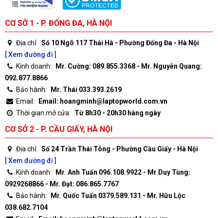
CƠ SỞ 1 - P. ĐỐNG ĐA, HÀ NỘI
Địa chỉ:
Số 10 Ngõ 117 Thái Hà - Phường Đống Đa - Hà Nội
[ Xem đường đi ]
Kinh doanh:
Mr. Cường: 089.855.3368 - Mr. Nguyễn Quang:
092.877.8866
Bảo hành:
Mr. Thái 033.393.2619
Email:
Email: hoangminh@laptopworld.com.vn
Thời gian mở cửa:
Từ 8h30 - 20h30 hàng ngày
CƠ SỞ 2 - P. CẦU GIẤY, HÀ NỘI
Địa chỉ:
Số 24 Trần Thái Tông - Phường Cầu Giấy - Hà Nội
[ Xem đường đi ]
Kinh doanh:
Mr. Anh Tuấn 096.108.9922 - Mr Duy Tùng:
0929268866 - Mr. Đạt: 086.865.7767
Bảo hành:
Mr. Quốc Tuấn 0379.589.131 - Mr. Hữu Lộc
038.682.7104