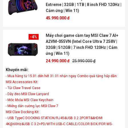
Extreme | 32GB | 1TB | 8 inch FHD 120Hz |
Cảm ứng | Win 11)
45.990.000 đ
Máy chơi game cầm tay MSI Claw 7 AI+
-4%
A2VM-055VN (Intel Core Ultra 7 258V |
32GB | 512GB | 7 inch FHD 120Hz | Cảm
ứng | Win 11)
24.990.000 đ
25.990.000 ₫
Khuyến mãi:
- Mua hàng từ 15.01 đến hết 31.01 nhận ngay Combo quà tặng hấp dẫn:
MSI Accessories Kit:
- Túi Claw Travel Case
- Dây đeo MSI Claw Lanyard
- Móc khóa MSI Claw Keychain
- Miếng dán cường lực MSI Claw 7
MSI Claw Docking Kit:
- USB TypeC DOCKING STATION/RJ45&USB 3.2 2PORT&&HDMI
4K@60Hz&USB C 3.2+PD/WITH USB-C CABLE/COLOR BOX/FOR MS-