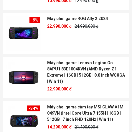
10.990.000 đ
12.990.000 ₫
Máy chơi game ROG Ally X 2024
-9%
22.990.000 đ
24.990.000 ₫
Máy chơi game Lenovo Legion Go
8APU1 83E1004KVN (AMD Ryzen Z1
Extreme | 16GB | 512GB | 8.8 inch WQXGA
| Win 11)
22.990.000 đ
Máy chơi game cầm tay MSI CLAW A1M
-34%
049VN (Intel Core Ultra 7 155H | 16GB |
512GB | 7 inch FHD 120Hz | Win 11)
14.290.000 đ
21.490.000 ₫