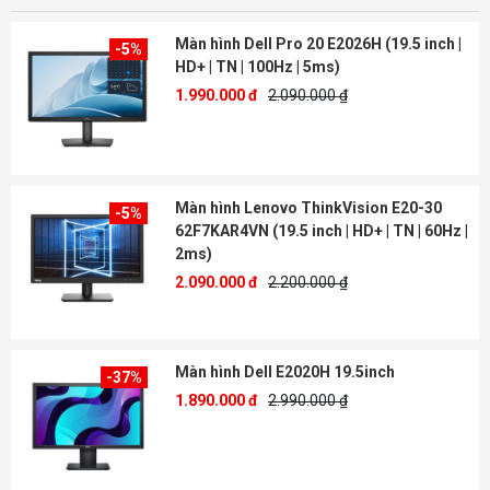
Màn hình Dell Pro 20 E2026H (19.5 inch |
-5%
HD+ | TN | 100Hz | 5ms)
1.990.000 đ
2.090.000 ₫
Màn hình Lenovo ThinkVision E20-30
-5%
62F7KAR4VN (19.5 inch | HD+ | TN | 60Hz |
2ms)
2.090.000 đ
2.200.000 ₫
Màn hình Dell E2020H 19.5inch
-37%
1.890.000 đ
2.990.000 ₫