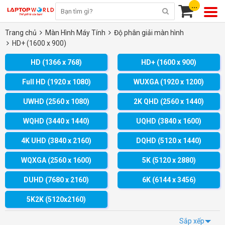
...
Trang chủ
Màn Hình Máy Tính
Độ phân giải màn hình
HD+ (1600 x 900)
HD (1366 x 768)
HD+ (1600 x 900)
Full HD (1920 x 1080)
WUXGA (1920 x 1200)
UWHD (2560 x 1080)
2K QHD (2560 x 1440)
WQHD (3440 x 1440)
UQHD (3840 x 1600)
4K UHD (3840 x 2160)
DQHD (5120 x 1440)
WQXGA (2560 x 1600)
5K (5120 x 2880)
DUHD (7680 x 2160)
6K (6144 x 3456)
5K2K (5120x2160)
Sắp xếp