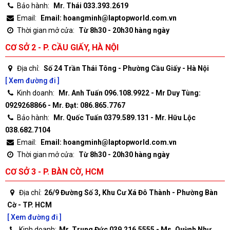
Bảo hành:
Mr. Thái 033.393.2619
Email:
Email: hoangminh@laptopworld.com.vn
Thời gian mở cửa:
Từ 8h30 - 20h30 hàng ngày
CƠ SỞ 2 - P. CẦU GIẤY, HÀ NỘI
Địa chỉ:
Số 24 Trần Thái Tông - Phường Cầu Giấy - Hà Nội
[ Xem đường đi ]
Kinh doanh:
Mr. Anh Tuấn 096.108.9922 - Mr Duy Tùng:
0929268866 - Mr. Đạt: 086.865.7767
Bảo hành:
Mr. Quốc Tuấn 0379.589.131 - Mr. Hữu Lộc
038.682.7104
Email:
Email: hoangminh@laptopworld.com.vn
Thời gian mở cửa:
Từ 8h30 - 20h30 hàng ngày
CƠ SỞ 3 - P. BÀN CỜ, HCM
Địa chỉ:
26/9 Đường Số 3, Khu Cư Xá Đô Thành - Phường Bàn
Cờ - TP. HCM
[ Xem đường đi ]
Kinh doanh:
Mr. Trung Đức 039.216.5555 - Ms. Quỳnh Như