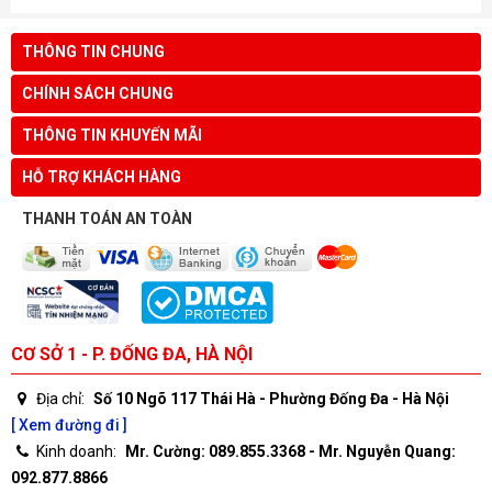
THÔNG TIN CHUNG
CHÍNH SÁCH CHUNG
THÔNG TIN KHUYẾN MÃI
HỖ TRỢ KHÁCH HÀNG
THANH TOÁN AN TOÀN
CƠ SỞ 1 - P. ĐỐNG ĐA, HÀ NỘI
Địa chỉ:
Số 10 Ngõ 117 Thái Hà - Phường Đống Đa - Hà Nội
[ Xem đường đi ]
Kinh doanh:
Mr. Cường: 089.855.3368 - Mr. Nguyễn Quang:
092.877.8866