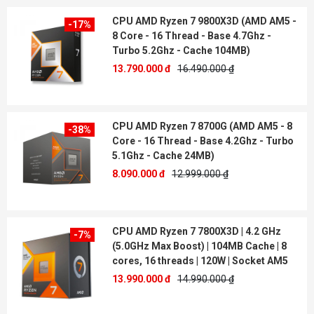
CPU AMD Ryzen 7 9800X3D (AMD AM5 -
-17%
8 Core - 16 Thread - Base 4.7Ghz -
Turbo 5.2Ghz - Cache 104MB)
13.790.000 đ
16.490.000 ₫
CPU AMD Ryzen 7 8700G (AMD AM5 - 8
-38%
Core - 16 Thread - Base 4.2Ghz - Turbo
5.1Ghz - Cache 24MB)
8.090.000 đ
12.999.000 ₫
CPU AMD Ryzen 7 7800X3D | 4.2 GHz
-7%
(5.0GHz Max Boost) | 104MB Cache | 8
cores, 16 threads | 120W | Socket AM5
13.990.000 đ
14.990.000 ₫