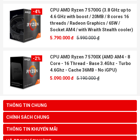
CPU AMD Ryzen 7 5700G (3.8 GHz up to
-4%
4.6 GHz with boost / 20MB / 8 cores 16
threads / Radeon Graphics / 65W /
Socket AM4 / with Wraith Stealth cooler)
5.790.000 đ
5.990.000 ₫
CPU AMD Ryzen 7 5700X (AMD AM4 - 8
-2%
Core - 16 Thread - Base 3.4Ghz - Turbo
4.6Ghz - Cache 36MB - No iGPU)
5.090.000 đ
5.190.000 ₫
THÔNG TIN CHUNG
CHÍNH SÁCH CHUNG
THÔNG TIN KHUYẾN MÃI