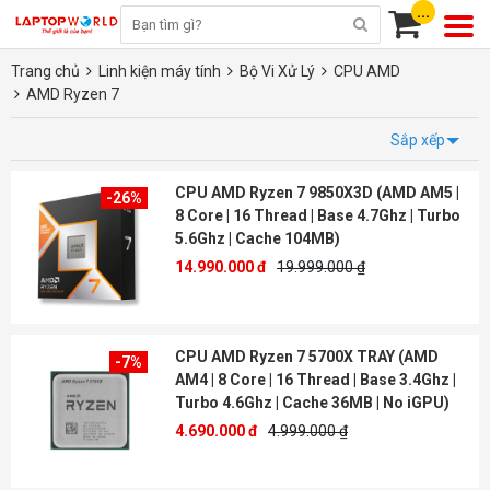
...
Trang chủ
Linh kiện máy tính
Bộ Vi Xử Lý
CPU AMD
AMD Ryzen 7
Sắp xếp
CPU AMD Ryzen 7 9850X3D (AMD AM5 |
-26%
8 Core | 16 Thread | Base 4.7Ghz | Turbo
5.6Ghz | Cache 104MB)
14.990.000 đ
19.999.000 ₫
CPU AMD Ryzen 7 5700X TRAY (AMD
-7%
AM4 | 8 Core | 16 Thread | Base 3.4Ghz |
Turbo 4.6Ghz | Cache 36MB | No iGPU)
4.690.000 đ
4.999.000 ₫