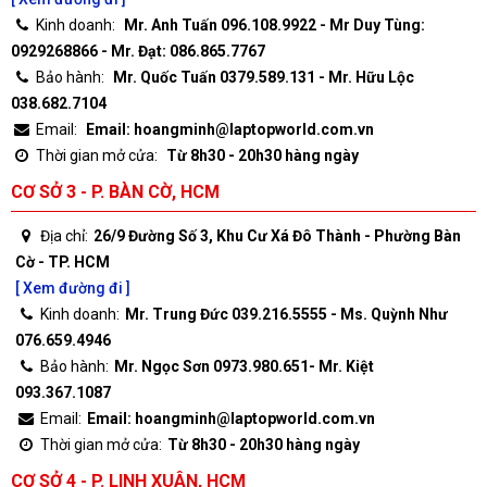
Kinh doanh:
Mr. Anh Tuấn 096.108.9922 - Mr Duy Tùng:
0929268866 - Mr. Đạt: 086.865.7767
Bảo hành:
Mr. Quốc Tuấn 0379.589.131 - Mr. Hữu Lộc
038.682.7104
Email:
Email: hoangminh@laptopworld.com.vn
Thời gian mở cửa:
Từ 8h30 - 20h30 hàng ngày
CƠ SỞ 3 - P. BÀN CỜ, HCM
Địa chỉ:
26/9 Đường Số 3, Khu Cư Xá Đô Thành - Phường Bàn
Cờ - TP. HCM
[ Xem đường đi ]
Kinh doanh:
Mr. Trung Đức 039.216.5555 - Ms. Quỳnh Như
076.659.4946
Bảo hành:
Mr. Ngọc Sơn 0973.980.651- Mr. Kiệt
093.367.1087
Email:
Email: hoangminh@laptopworld.com.vn
Thời gian mở cửa:
Từ 8h30 - 20h30 hàng ngày
CƠ SỞ 4 - P. LINH XUÂN, HCM