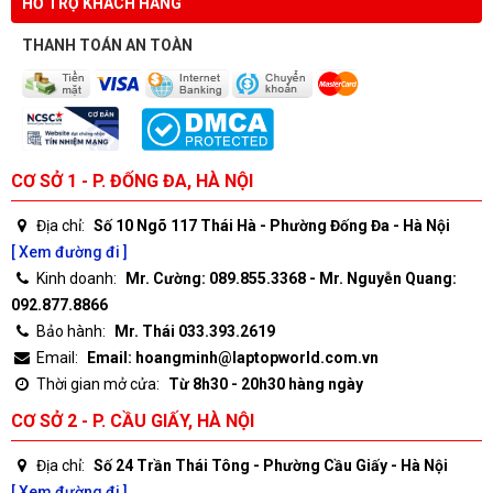
HỖ TRỢ KHÁCH HÀNG
THANH TOÁN AN TOÀN
CƠ SỞ 1 - P. ĐỐNG ĐA, HÀ NỘI
Địa chỉ:
Số 10 Ngõ 117 Thái Hà - Phường Đống Đa - Hà Nội
[ Xem đường đi ]
Kinh doanh:
Mr. Cường: 089.855.3368 - Mr. Nguyễn Quang:
092.877.8866
Bảo hành:
Mr. Thái 033.393.2619
Email:
Email: hoangminh@laptopworld.com.vn
Thời gian mở cửa:
Từ 8h30 - 20h30 hàng ngày
CƠ SỞ 2 - P. CẦU GIẤY, HÀ NỘI
Địa chỉ:
Số 24 Trần Thái Tông - Phường Cầu Giấy - Hà Nội
[ Xem đường đi ]