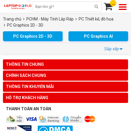
...
Trang chủ
PCHM - Máy Tính Lắp Ráp
PC Thiết kế, đồ họa
PC Graphics 2D - 3D
PC Graphics 2D - 3D
PC Graphics AI
Sắp xếp
THÔNG TIN CHUNG
CHÍNH SÁCH CHUNG
THÔNG TIN KHUYẾN MÃI
HỖ TRỢ KHÁCH HÀNG
THANH TOÁN AN TOÀN