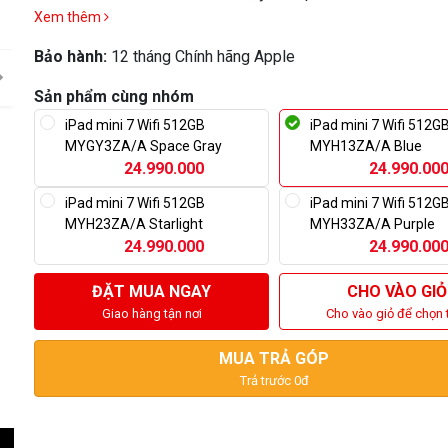
Xem thêm
khác
Bảo hành:
12 tháng Chính hãng Apple
Sản phẩm cùng nhóm
iPad mini 7 Wifi 512GB
iPad mini 7 Wifi 512G
MYGY3ZA/A Space Gray
MYH13ZA/A Blue
24.990.000
24.990.00
iPad mini 7 Wifi 512GB
iPad mini 7 Wifi 512G
MYH23ZA/A Starlight
MYH33ZA/A Purple
24.990.000
24.990.00
ĐẶT MUA NGAY
CHO VÀO GIỎ
Giao hàng tận nơi
Cho vào giỏ để chọn 
MUA TRẢ GÓP
Trả trước 0đ