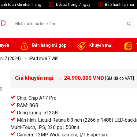
anh toán khi nhận hàng
Đổi trả trong 7 ngày
Bảo hành tận nơi
tuyến
Bán hàng trả góp
Khuyến mại
T
ni 7 (2024)
IPad mini 7 Wifi
Giá khuyến mại
24.990.000 VNĐ
[Giá đã có VAT]
0)
Chip: Chip A17 Pro
RAM: 8GB
Dung lượng: 512GB
Màn hình: Liquid Retina 8.3inch (2266 x 1488) LED‑backli
Multi‑Touch, IPS, 326 ppi, 500nit
Camera: 12MP Wide camera, ƒ/1.8 aperture