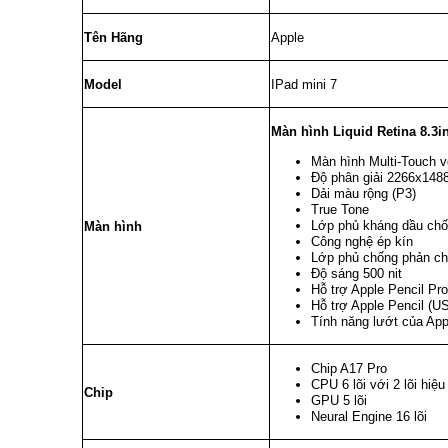
Tên Hãng
Apple
Model
IPad mini 7
Màn hình Liquid Retina 8.3i
Màn hình Multi-Touch 
Độ phân giải 2266x1488
Dải màu rộng (P3)
True Tone
Lớp phủ kháng dầu chố
Màn hình
Công nghệ ép kín
Lớp phủ chống phản ch
Độ sáng 500 nit
Hỗ trợ Apple Pencil Pro
Hỗ trợ Apple Pencil (U
Tính năng lướt của App
Chip A17 Pro
CPU 6 lõi với 2 lõi hiệu
Chip
GPU 5 lõi
Neural Engine 16 lõi