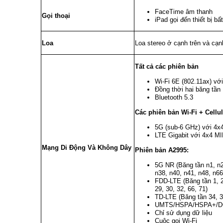
FaceTime âm thanh
Gọi thoại
iPad gọi đến thiết bị 
Loa
Loa stereo ở cạnh trên và cạ
Tất cả các phiên bản
Wi‑Fi 6E (802.11ax) v
Đồng thời hai băng tần
Bluetooth 5.3
Các phiên bản Wi-Fi + Cellul
5G (sub-6 GHz) với 4
LTE Gigabit với 4x4 M
Mạng Di Động Và Không Dây
Phiên bản A2995:
5G NR (Băng tần n1, n2,
n38, n40, n41, n48, n66
FDD-LTE (Băng tần 1, 2, 
29, 30, 32, 66, 71)
TD-LTE (Băng tần 34, 38
UMTS/HSPA/HSPA+/DC‑
Chỉ sử dụng dữ liệu
Cuộc gọi Wi-Fi