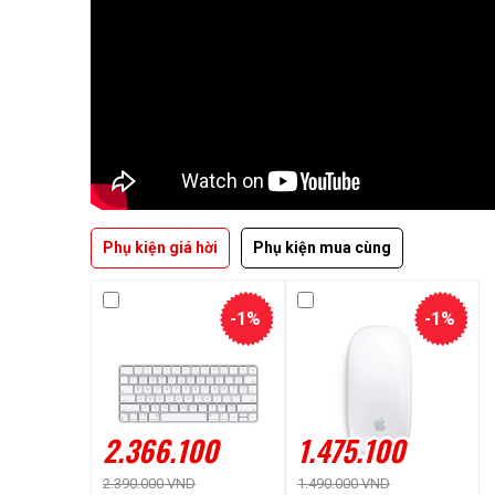
Phụ kiện giá hời
Phụ kiện mua cùng
-1%
-1%
2.366.100
1.475.100
2.390.000 VND
1.490.000 VND