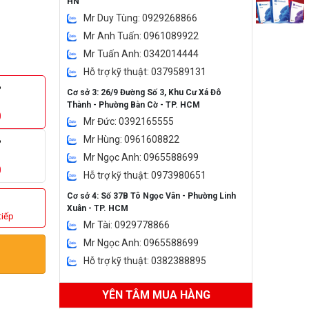
HN
Mr Duy Tùng: 0929268866
Mr Anh Tuấn: 0961089922
Mr Tuấn Anh: 0342014444
Hỗ trợ kỹ thuật: 0379589131
B
Cơ sở 3: 26/9 Đường Số 3, Khu Cư Xá Đô
Thành - Phường Bàn Cờ - TP. HCM
0
Mr Đức: 0392165555
Mr Hùng: 0961608822
B
Mr Ngọc Anh: 0965588699
0
Hỗ trợ kỹ thuật: 0973980651
Cơ sở 4: Số 37B Tô Ngọc Vân - Phường Linh
Xuân - TP. HCM
tiếp
Mr Tài: 0929778866
Mr Ngọc Anh: 0965588699
Hỗ trợ kỹ thuật: 0382388895
YÊN TÂM MUA HÀNG