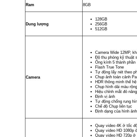
Ram
8GB
128GB
Dung lượng
256GB
512GB
Camera Wide 12MP, khẩ
Độ thu phóng kỹ thuật 
Ống kính 5 thành phần
Flash True Tone
Tự động lấy nét theo p
Chụp ảnh toàn cảnh Pa
Camera
HDR thông minh thế hệ
Chụp hình dải màu rộng
Hiệu chỉnh mắt đỏ nân
Định vị ảnh
Tự động chống rung hì
Chế độ Chụp liên tục
Định dạng của hình ản
Quay video 4K ở tốc độ 
Quay video HD 1080p ở 
Quay video HD 720p ở 