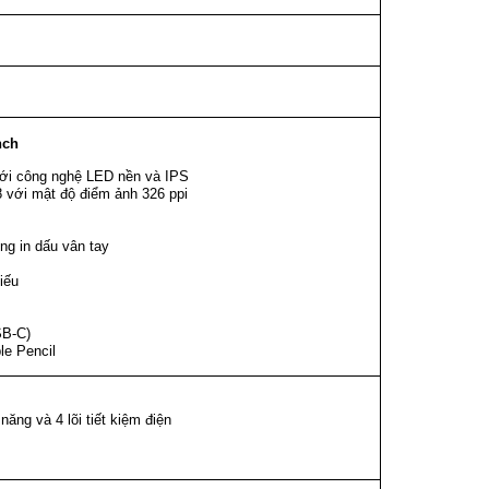
nch
với công nghệ LED nền và IPS
 với mật độ điểm ảnh 326 ppi
ng in dấu vân tay
iếu
SB‑C)
le Pencil
 năng và 4 lõi tiết kiệm điện