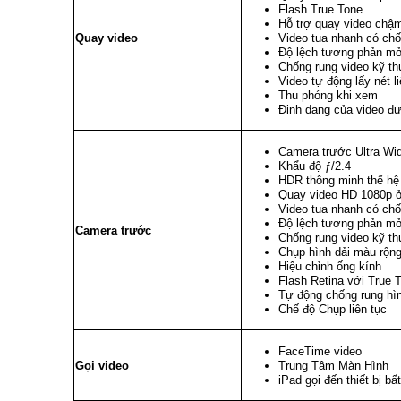
Flash True Tone
Hỗ trợ quay video chậm
Quay video
Video tua nhanh có chố
Độ lệch tương phản mở 
Chống rung video kỹ th
Video tự động lấy nét li
Thu phóng khi xem
Định dạng của video đ
Camera trước Ultra W
Khẩu độ ƒ/2.4
HDR thông minh thế hệ
Quay video HD 1080p ở 
Video tua nhanh có chố
Độ lệch tương phản mở 
Camera trước
Chống rung video kỹ th
Chụp hình dải màu rộng
Hiệu chỉnh ống kính
Flash Retina với True 
Tự động chống rung hì
Chế độ Chụp liên tục
FaceTime video
Gọi video
Trung Tâm Màn Hình
iPad gọi đến thiết bị 