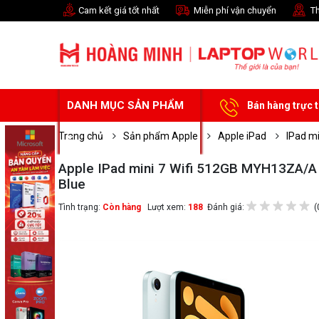
Cam kết giá tốt nhất
Miễn phí vận chuyển
Th
DANH MỤC SẢN PHẨM
Bán hàng trực 
Trang chủ
Sản phẩm Apple
Apple iPad
IPad mi
Apple IPad mini 7 Wifi 512GB MYH13ZA/A
Blue
Tình trạng:
Còn hàng
Lượt xem:
188
Đánh giá:
(