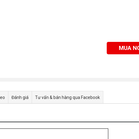
MUA N
deo
Đánh giá
Tư vấn & bán hàng qua Facebook