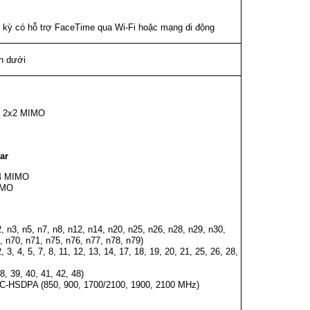
bất kỳ có hỗ trợ FaceTime qua Wi‑Fi hoặc mạng di động
nh dưới
ới 2x2 MIMO
ar
x4 MIMO
IMO
 n3, n5, n7, n8, n12, n14, n20, n25, n26, n28, n29, n30,
, n70, n71, n75, n76, n77, n78, n79)
3, 4, 5, 7, 8, 11, 12, 13, 14, 17, 18, 19, 20, 21, 25, 26, 28,
, 39, 40, 41, 42, 48)
HSDPA (850, 900, 1700/2100, 1900, 2100 MHz)