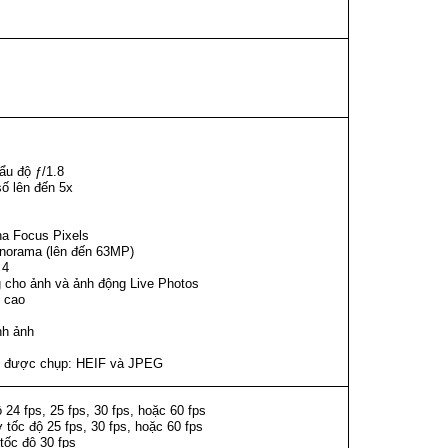
u độ ƒ/1.8
số lên đến 5x
ha Focus Pixels
norama (lên đến 63MP)
 4
 cho ảnh và ảnh động Live Photos
g cao
nh ảnh
h được chụp: HEIF và JPEG
24 fps, 25 fps, 30 fps, hoặc 60 fps
tốc độ 25 fps, 30 fps, hoặc 60 fps
tốc độ 30 fps