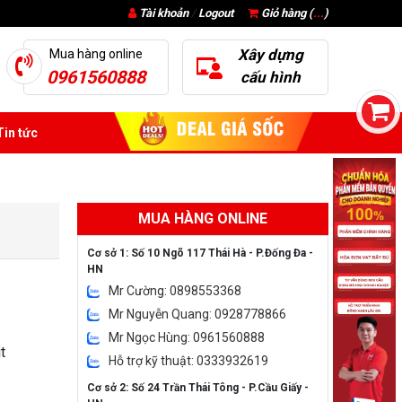
Tài khoản
/
Logout
Giỏ hàng (
...
)
Xây dựng
Mua hàng online
0961560888
cấu hình
in tức
MUA HÀNG ONLINE
Cơ sở 1: Số 10 Ngõ 117 Thái Hà - P.Đống Đa -
HN
Mr Cường: 0898553368
Mr Nguyễn Quang: 0928778866
Mr Ngọc Hùng: 0961560888
t
Hỗ trợ kỹ thuật: 0333932619
Cơ sở 2: Số 24 Trần Thái Tông - P.Cầu Giấy -