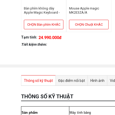
Bàn phím không dây
Mouse Apple magic
Apple Magic Keyboard -
MK2E3ZA/A
MK2A3ZA/A
CHỌN Bàn phím KHÁC
CHỌN Chuột KHÁC
Tạm tính:
24.990.000đ
Tiết kiệm thêm:
Thông số kỹ thuật
Đặc điểm nổi bật
Hình ảnh
Vi
THÔNG SỐ KỸ THUẬT
Sản phẩm
Máy tính bảng