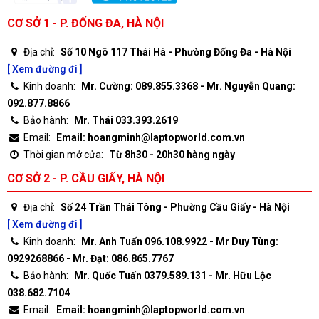
CƠ SỞ 1 - P. ĐỐNG ĐA, HÀ NỘI
Địa chỉ:
Số 10 Ngõ 117 Thái Hà - Phường Đống Đa - Hà Nội
[ Xem đường đi ]
Kinh doanh:
Mr. Cường: 089.855.3368 - Mr. Nguyễn Quang:
092.877.8866
Bảo hành:
Mr. Thái 033.393.2619
Email:
Email: hoangminh@laptopworld.com.vn
Thời gian mở cửa:
Từ 8h30 - 20h30 hàng ngày
CƠ SỞ 2 - P. CẦU GIẤY, HÀ NỘI
Địa chỉ:
Số 24 Trần Thái Tông - Phường Cầu Giấy - Hà Nội
[ Xem đường đi ]
Kinh doanh:
Mr. Anh Tuấn 096.108.9922 - Mr Duy Tùng:
0929268866 - Mr. Đạt: 086.865.7767
Bảo hành:
Mr. Quốc Tuấn 0379.589.131 - Mr. Hữu Lộc
038.682.7104
Email:
Email: hoangminh@laptopworld.com.vn