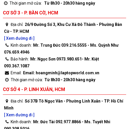
Thời gian mở cửa:
Từ 8h30 - 20h30 hàng ngày
CƠ SỞ 3 - P. BÀN CỜ, HCM
Địa chỉ:
26/9 Đường Số 3, Khu Cư Xá Đô Thành - Phường Bàn
Cờ - TP. HCM
[ Xem đường đi ]
Kinh doanh:
Mr. Trung Đức 039.216.5555 - Ms. Quỳnh Như
076.659.4946
Bảo hành:
Mr. Ngọc Sơn 0973.980.651- Mr. Kiệt
093.367.1087
Email:
Email: hoangminh@laptopworld.com.vn
Thời gian mở cửa:
Từ 8h30 - 20h30 hàng ngày
CƠ SỞ 4 - P. LINH XUÂN, HCM
Địa chỉ:
Số 37B Tô Ngọc Vân - Phường Linh Xuân - TP. Hồ Chí
Minh
[ Xem đường đi ]
Kinh doanh:
Mr. Đức Tài 092.977.8866 - Ms. Tuyết Nhi
090.308.5016