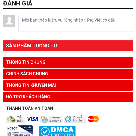
ĐÁNH GIÁ
SẢN PHẨM TƯƠNG TỰ
THÔNG TIN CHUNG
CHÍNH SÁCH CHUNG
THÔNG TIN KHUYẾN MÃI
HỖ TRỢ KHÁCH HÀNG
THANH TOÁN AN TOÀN