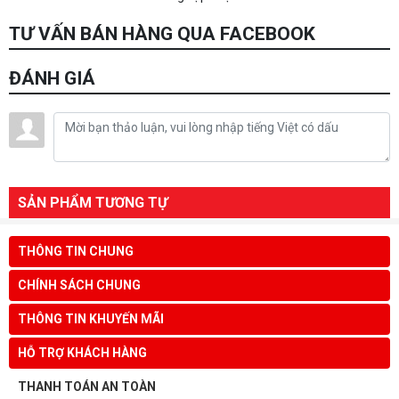
TƯ VẤN BÁN HÀNG QUA FACEBOOK
ĐÁNH GIÁ
SẢN PHẨM TƯƠNG TỰ
THÔNG TIN CHUNG
CHÍNH SÁCH CHUNG
THÔNG TIN KHUYẾN MÃI
HỖ TRỢ KHÁCH HÀNG
THANH TOÁN AN TOÀN