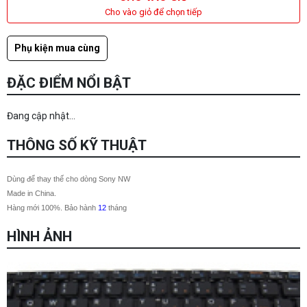
Cho vào giỏ để chọn tiếp
Phụ kiện mua cùng
ĐẶC ĐIỂM NỔI BẬT
Đang cập nhật...
THÔNG SỐ KỸ THUẬT
Dùng để thay thế cho dòng Sony
NW
Made in China.
Hàng mới 100%. Bảo hành
12
tháng
HÌNH ẢNH