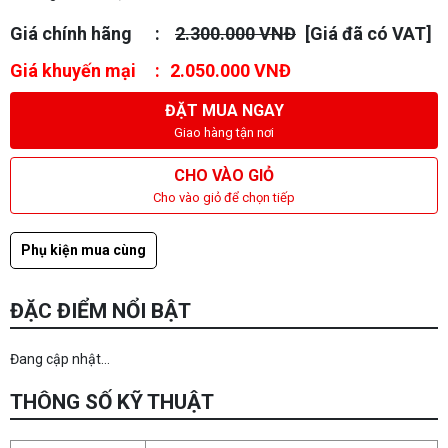
Giá chính hãng
2.300.000 VNĐ
[Giá đã có VAT]
Giá khuyến mại
2.050.000 VNĐ
ĐẶT MUA NGAY
Giao hàng tận nơi
CHO VÀO GIỎ
Cho vào giỏ để chọn tiếp
Phụ kiện mua cùng
ĐẶC ĐIỂM NỔI BẬT
Đang cập nhật...
THÔNG SỐ KỸ THUẬT