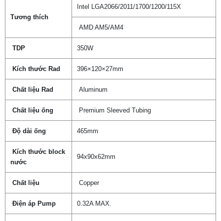
Intel LGA2066/2011/1700/1200/115X
Tương thích
AMD AM5/AM4
TDP
350W
Kích thước Rad
396×120×27mm
Chất liệu Rad
Aluminum
Chất liệu ống
Premium Sleeved Tubing
Độ dài ống
465mm
Kích thước block
94x90x62mm
nước
Chất liệu
Copper
Điện áp Pump
0.32A MAX.