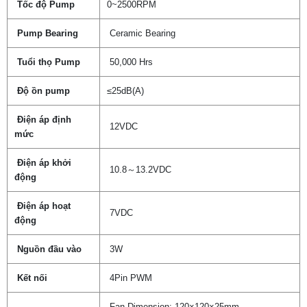
Tốc độ Pump
0~2500RPM
Pump Bearing
Ceramic Bearing
Tuổi thọ Pump
50,000 Hrs
Độ ồn pump
≤25dB(A)
Điện áp định
12VDC
mức
Điện áp khởi
10.8～13.2VDC
động
Điện áp hoạt
7VDC
động
Nguồn đầu vào
3W
Kết nối
4Pin PWM
Fan Dimension: 120×120×25mm