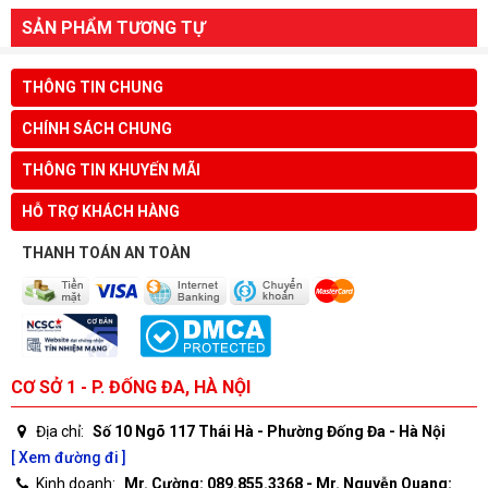
SẢN PHẨM TƯƠNG TỰ
THÔNG TIN CHUNG
CHÍNH SÁCH CHUNG
THÔNG TIN KHUYẾN MÃI
HỖ TRỢ KHÁCH HÀNG
THANH TOÁN AN TOÀN
CƠ SỞ 1 - P. ĐỐNG ĐA, HÀ NỘI
Địa chỉ:
Số 10 Ngõ 117 Thái Hà - Phường Đống Đa - Hà Nội
[ Xem đường đi ]
Kinh doanh:
Mr. Cường: 089.855.3368 - Mr. Nguyễn Quang: