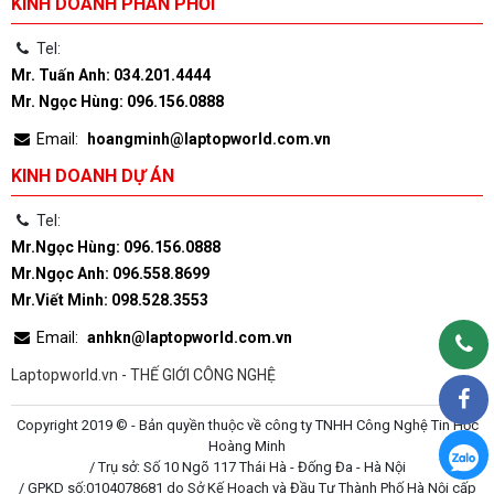
KINH DOANH PHÂN PHỐI
Tel:
Mr. Tuấn Anh: 034.201.4444
Mr. Ngọc Hùng: 096.156.0888
Email:
hoangminh@laptopworld.com.vn
KINH DOANH DỰ ÁN
Tel:
Mr.Ngọc Hùng: 096.156.0888
Mr.Ngọc Anh: 096.558.8699
Mr.Viết Minh: 098.528.3553
Email:
anhkn@laptopworld.com.vn
Laptopworld.vn - THẾ GIỚI CÔNG NGHỆ
Copyright 2019 © - Bản quyền thuộc về công ty TNHH Công Nghệ Tin Học
Hoàng Minh
/ Trụ sở: Số 10 Ngõ 117 Thái Hà - Đống Đa - Hà Nội
/ GPKD số:0104078681 do Sở Kế Hoạch và Đầu Tư Thành Phố Hà Nội cấp