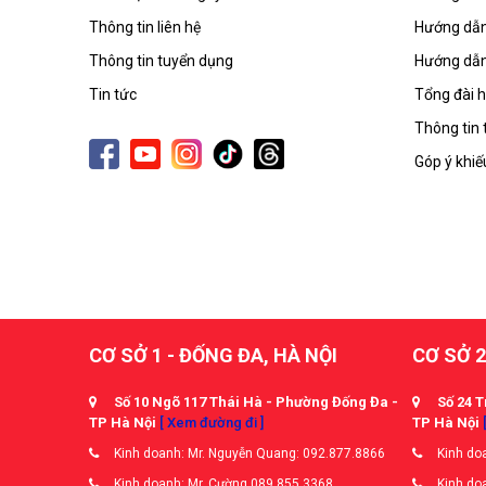
Thông tin liên hệ
Hướng dẫn
Thông tin tuyển dụng
Hướng dẫn
Tin tức
Tổng đài h
Thông tin 
Góp ý khiế
CƠ SỞ 1 - ĐỐNG ĐA, HÀ NỘI
CƠ SỞ 2
Số 10 Ngõ 117 Thái Hà - Phường Đống Đa -
Số 24 T
TP Hà Nội
[ Xem đường đi ]
TP Hà Nội
Kinh doanh: Mr. Nguyễn Quang: 092.877.8866
Kinh doa
Kinh doanh: Mr. Cường 089.855.3368
Kinh doa