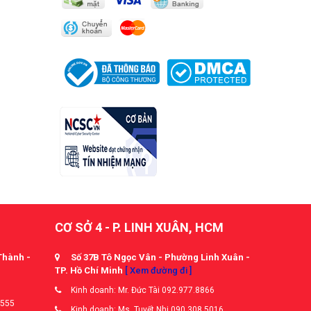
CƠ SỞ 4 - P. LINH XUÂN, HCM
Thành -
Số 37B Tô Ngọc Vân - Phường Linh Xuân -
TP. Hồ Chí Minh
[ Xem đường đi ]
Kinh doanh: Mr. Đức Tài 092.977.8866
5555
Kinh doanh: Ms. Tuyết Nhi 090.308.5016