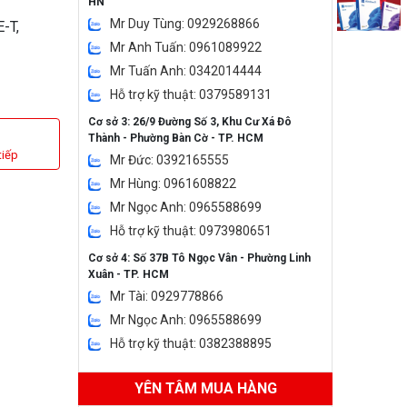
HN
Mr Duy Tùng: 0929268866
-T,
Mr Anh Tuấn: 0961089922
Mr Tuấn Anh: 0342014444
Hỗ trợ kỹ thuật: 0379589131
Cơ sở 3: 26/9 Đường Số 3, Khu Cư Xá Đô
Thành - Phường Bàn Cờ - TP. HCM
tiếp
Mr Đức: 0392165555
Mr Hùng: 0961608822
Mr Ngọc Anh: 0965588699
Hỗ trợ kỹ thuật: 0973980651
Cơ sở 4: Số 37B Tô Ngọc Vân - Phường Linh
Xuân - TP. HCM
Mr Tài: 0929778866
Mr Ngọc Anh: 0965588699
Hỗ trợ kỹ thuật: 0382388895
YÊN TÂM MUA HÀNG