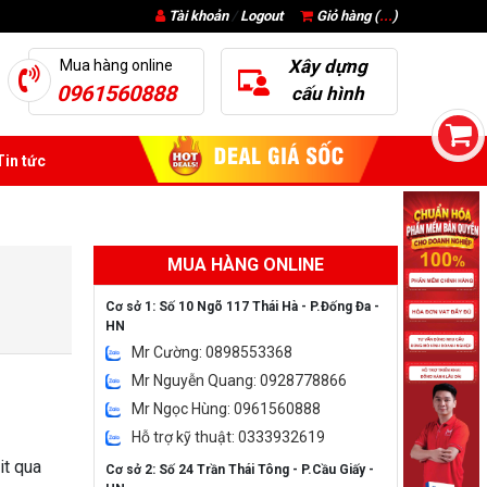
Tài khoản
/
Logout
Giỏ hàng (
...
)
Xây dựng
Mua hàng online
0961560888
cấu hình
in tức
MUA HÀNG ONLINE
Cơ sở 1: Số 10 Ngõ 117 Thái Hà - P.Đống Đa -
HN
Mr Cường: 0898553368
Mr Nguyễn Quang: 0928778866
Mr Ngọc Hùng: 0961560888
Hỗ trợ kỹ thuật: 0333932619
it qua
Cơ sở 2: Số 24 Trần Thái Tông - P.Cầu Giấy -