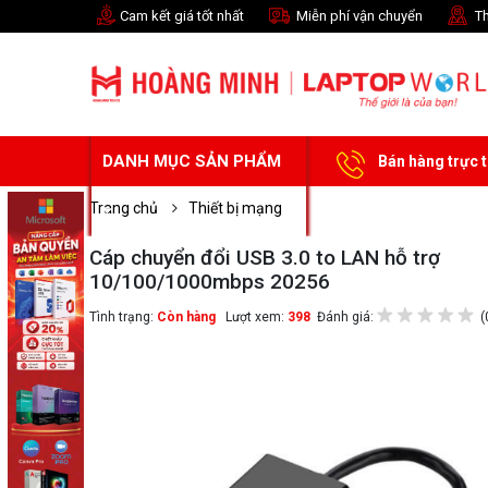
Cam kết giá tốt nhất
Miễn phí vận chuyển
Th
DANH MỤC SẢN PHẨM
Bán hàng trực 
Trang chủ
Thiết bị mạng
Cáp chuyển đổi USB 3.0 to LAN hỗ trợ
10/100/1000mbps 20256
Tình trạng:
Còn hàng
Lượt xem:
398
Đánh giá:
(