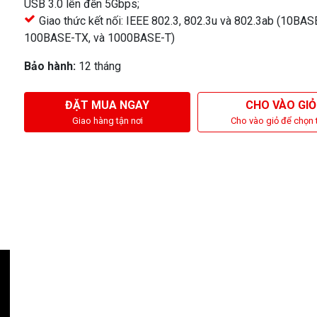
USB 3.0 lên đến 5Gbps;
Giao thức kết nối: IEEE 802.3, 802.3u và 802.3ab (10BASE
100BASE-TX, và 1000BASE-T)
Bảo hành:
12 tháng
ĐẶT MUA NGAY
CHO VÀO GIỎ
Giao hàng tận nơi
Cho vào giỏ để chọn 