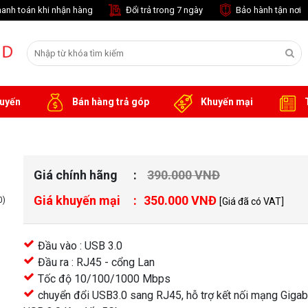
anh toán khi nhận hàng
Đổi trả trong 7 ngày
Bảo hành tận nơi
tuyến
Bán hàng trả góp
Khuyến mại
T
Giá chính hãng
390.000 VNĐ
Giá khuyến mại
350.000 VNĐ
0)
[Giá đã có VAT]
Đầu vào : USB 3.0
Đầu ra : RJ45 - cổng Lan
Tốc độ 10/100/1000 Mbps
chuyển đổi USB3.0 sang RJ45, hỗ trợ kết nối mạng Gigab