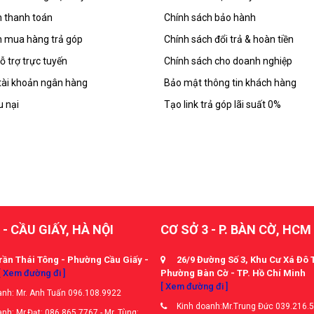
 thanh toán
Chính sách bảo hành
 mua hàng trả góp
Chính sách đổi trả & hoàn tiền
ỗ trợ trực tuyến
Chính sách cho doanh nghiệp
tài khoản ngân hàng
Bảo mật thông tin khách hàng
u nại
Tạo link trả góp lãi suất 0%
 - CẦU GIẤY, HÀ NỘI
CƠ SỞ 3 - P. BÀN CỜ, HCM
rần Thái Tông - Phường Cầu Giấy -
26/9 Đường Số 3, Khu Cư Xá Đô 
[ Xem đường đi ]
Phường Bàn Cờ - TP. Hồ Chí Minh
[ Xem đường đi ]
nh: Mr. Anh Tuấn 096.108.9922
Kinh doanh:Mr.Trung Đức 039.216.
nh: Mr.Đạt: 086.865.7767 - Mr. Tùng: