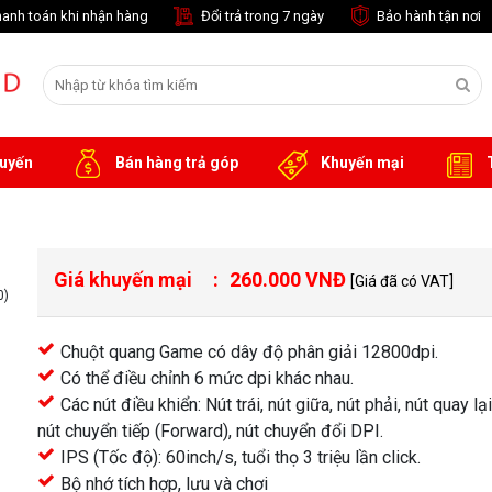
anh toán khi nhận hàng
Đổi trả trong 7 ngày
Bảo hành tận nơi
tuyến
Bán hàng trả góp
Khuyến mại
T
Giá khuyến mại
260.000 VNĐ
[Giá đã có VAT]
0)
Chuột quang Game có dây độ phân giải 12800dpi.
Có thể điều chỉnh 6 mức dpi khác nhau.
Các nút điều khiển: Nút trái, nút giữa, nút phải, nút quay lạ
nút chuyển tiếp (Forward), nút chuyển đổi DPI.
IPS (Tốc độ): 60inch/s, tuổi thọ 3 triệu lần click.
Bộ nhớ tích hợp, lưu và chơi