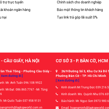
ỗ trợ trực tuyến
Chính sách cho doanh nghiệp
tài khoản ngân hàng
Bảo mật thông tin khách hàng
u nại
Tạo link trả góp lãi suất 0%
 - CẦU GIẤY, HÀ NỘI
CƠ SỞ 3 - P. BÀN CỜ, HCM
rần Thái Tông - Phường Cầu Giấy -
26/9 Đường Số 3, Khu Cư Xá Đô 
[ Xem đường đi ]
Phường Bàn Cờ - TP. Hồ Chí Minh
[ Xem đường đi ]
nh: Mr. Anh Tuấn 096.108.9922
Kinh doanh:Mr.Trung Đức 039.216.
nh: Mr.Đạt: 086.865.7767 - Mr. Tùng:
66
Kinh doanh: Ms. Quỳnh Như 076.65
h: Mr.Quốc Tuấn 037.958.9131
Bảo hành: Mr. Ngọc Sơn 0973.980.
hoangminh@laptopworld.com.vn
Email: hoangminh@laptopworld.co