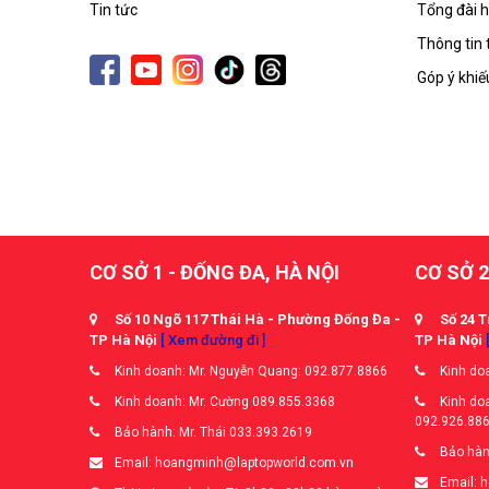
Tin tức
Tổng đài h
Thông tin 
Góp ý khiế
CƠ SỞ 1 - ĐỐNG ĐA, HÀ NỘI
CƠ SỞ 2
Số 10 Ngõ 117 Thái Hà - Phường Đống Đa -
Số 24 T
TP Hà Nội
[ Xem đường đi ]
TP Hà Nội
Kinh doanh: Mr. Nguyễn Quang: 092.877.8866
Kinh doa
Kinh doanh: Mr. Cường 089.855.3368
Kinh doa
092.926.88
Bảo hành: Mr. Thái 033.393.2619
Bảo hàn
Email: hoangminh@laptopworld.com.vn
Email: 