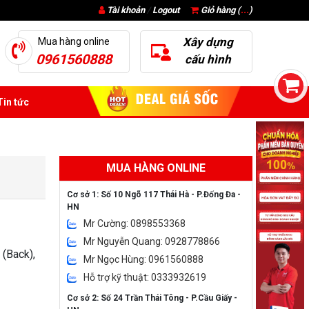
Tài khoản
/
Logout
Giỏ hàng (
...
)
Xây dựng
Mua hàng online
0961560888
cấu hình
in tức
MUA HÀNG ONLINE
Cơ sở 1: Số 10 Ngõ 117 Thái Hà - P.Đống Đa -
HN
Mr Cường: 0898553368
Mr Nguyễn Quang: 0928778866
i (Back),
Mr Ngọc Hùng: 0961560888
Hỗ trợ kỹ thuật: 0333932619
Cơ sở 2: Số 24 Trần Thái Tông - P.Cầu Giấy -