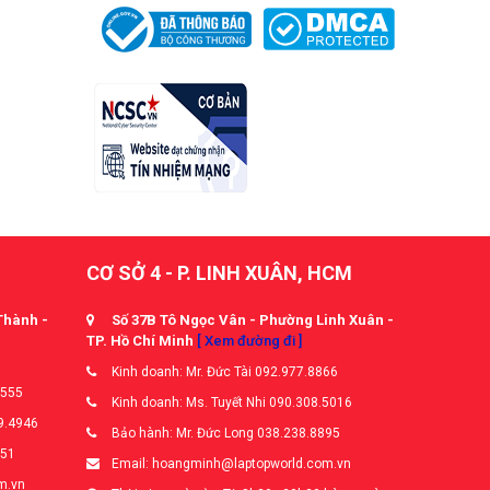
CƠ SỞ 4 - P. LINH XUÂN, HCM
Thành -
Số 37B Tô Ngọc Vân - Phường Linh Xuân -
TP. Hồ Chí Minh
[ Xem đường đi ]
Kinh doanh: Mr. Đức Tài 092.977.8866
5555
Kinh doanh: Ms. Tuyết Nhi 090.308.5016
9.4946
Bảo hành: Mr. Đức Long 038.238.8895
651
Email: hoangminh@laptopworld.com.vn
m.vn