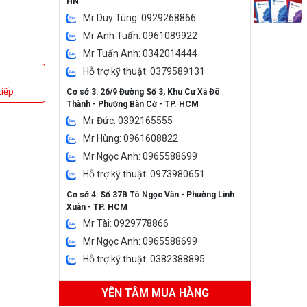
HN
Mr Duy Tùng: 0929268866
Mr Anh Tuấn: 0961089922
Mr Tuấn Anh: 0342014444
Hỗ trợ kỹ thuật: 0379589131
tiếp
Cơ sở 3: 26/9 Đường Số 3, Khu Cư Xá Đô
Thành - Phường Bàn Cờ - TP. HCM
Mr Đức: 0392165555
Mr Hùng: 0961608822
Mr Ngọc Anh: 0965588699
Hỗ trợ kỹ thuật: 0973980651
Cơ sở 4: Số 37B Tô Ngọc Vân - Phường Linh
Xuân - TP. HCM
Mr Tài: 0929778866
Mr Ngọc Anh: 0965588699
Hỗ trợ kỹ thuật: 0382388895
YÊN TÂM MUA HÀNG