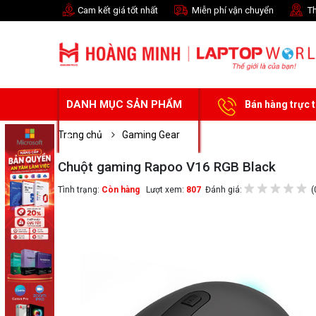
Cam kết giá tốt nhất
Miễn phí vận chuyển
Th
DANH MỤC SẢN PHẨM
Bán hàng trực 
Trang chủ
Gaming Gear
Chuột gaming Rapoo V16 RGB Black
Tình trạng:
Còn hàng
Lượt xem:
807
Đánh giá:
(