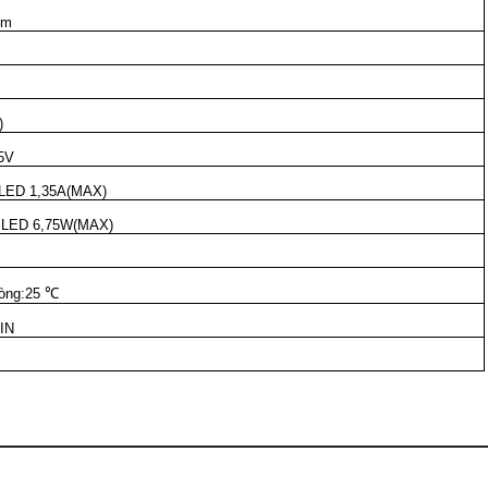
mm
)
5V
 LED 1,35A(MAX)
 LED 6,75W(MAX)
hòng:25 ℃
IN