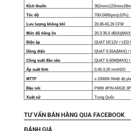
Kích thước
362mmx123mmx28
Tốc độ
700-2400rpm(±10%)
Lưu lượng không khí
20,95-65,26 CFM
Mức độ tiếng ồn
20,3-36,6 dB(A)(MAX
Điện áp
QUẠT DC12V / LED 
Dòng điện
QUẠT 0,55A(MAX) /
Công suất đầu vào
QUẠT 6,60W(MAX) /
Áp suất tĩnh
0,45-3,20 mmH2O
MTTF
≥ 20000h Nhiệt độ p
Đầu nối
PWM 4PIN ARGB 3P
Xuất xứ
Trung Quốc
TƯ VẤN BÁN HÀNG QUA FACEBOOK
ĐÁNH GIÁ