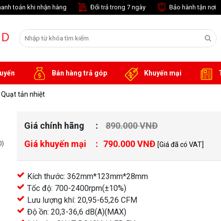
anh toán khi nhận hàng
Đổi trả trong 7 ngày
Bảo hành tận nơi
tuyến
Bán hàng trả góp
Khuyến mại
T
Quạt tản nhiệt
Giá chính hãng
890.000 VNĐ
Giá khuyến mại
790.000 VNĐ
0)
[Giá đã có VAT]
Kích thước: 362mm*123mm*28mm
Tốc độ: 700-2400rpm(±10%)
Lưu lượng khí: 20,95-65,26 CFM
Độ ồn: 20,3-36,6 dB(A)(MAX)