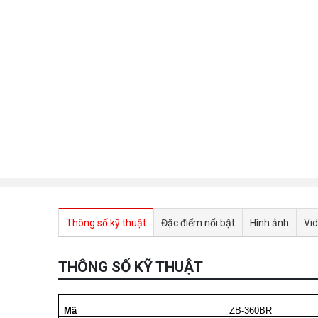
Thông số kỹ thuật
Đặc điểm nổi bật
Hình ảnh
Vi
THÔNG SỐ KỸ THUẬT
Mã
ZB-360BR