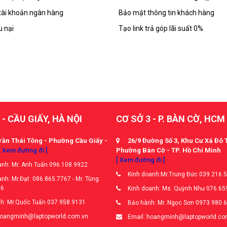
tài khoản ngân hàng
Bảo mật thông tin khách hàng
u nại
Tạo link trả góp lãi suất 0%
 - CẦU GIẤY, HÀ NỘI
CƠ SỞ 3 - P. BÀN CỜ, HCM
rần Thái Tông - Phường Cầu Giấy -
26/9 Đường Số 3, Khu Cư Xá Đô 
[ Xem đường đi ]
Phường Bàn Cờ - TP. Hồ Chí Minh
[ Xem đường đi ]
nh: Mr. Anh Tuấn 096.108.9922
Kinh doanh:Mr.Trung Đức 039.216.
nh: Mr.Đạt: 086.865.7767 - Mr. Tùng:
66
Kinh doanh: Ms. Quỳnh Như 076.65
h: Mr.Quốc Tuấn 037.958.9131
Bảo hành: Mr. Ngọc Sơn 0973.980.
hoangminh@laptopworld.com.vn
Email: hoangminh@laptopworld.co