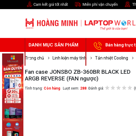
Cam kết giá tốt nhất
Miễn phí vận chuyển
Th
DANH MỤC SẢN PHẨM
Bán hàng trực 
Trang chủ
Linh kiện máy tính
Tản nhiệt Cooling
Fan case JONSBO ZB-360BR BLACK LED
ARGB REVERSE (FAN ngược)
Tình trạng:
Còn hàng
Lượt xem:
288
Đánh giá:
(