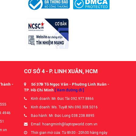
CƠ SỞ 4 - P. LINH XUÂN, HCM
Thành -
Số 37B Tô Ngọc Vân - Phường Linh Xuân -
TP. Hồ Chí Minh
[ Xem đường đi ]
Kinh doanh: Mr. Đức Tài 092.977.8866
5555
Kinh doanh: Ms. Tuyết Nhi 090.308.5016
9.4946
Bảo hành: Mr. Đức Long 038.238.8895
651
Email: hoangminh@laptopworld.com.vn
m.vn
Thời gian mở cửa: Từ 8h30 - 20h30 hàng ngày