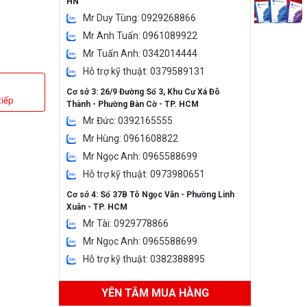
HN
Mr Duy Tùng: 0929268866
Mr Anh Tuấn: 0961089922
Mr Tuấn Anh: 0342014444
Hỗ trợ kỹ thuật: 0379589131
Cơ sở 3: 26/9 Đường Số 3, Khu Cư Xá Đô
tiếp
Thành - Phường Bàn Cờ - TP. HCM
Mr Đức: 0392165555
Mr Hùng: 0961608822
Mr Ngọc Anh: 0965588699
Hỗ trợ kỹ thuật: 0973980651
Cơ sở 4: Số 37B Tô Ngọc Vân - Phường Linh
Xuân - TP. HCM
Mr Tài: 0929778866
Mr Ngọc Anh: 0965588699
Hỗ trợ kỹ thuật: 0382388895
YÊN TÂM MUA HÀNG