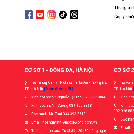
Thông tin 
Góp ý khiế
CƠ SỞ 1 - ĐỐNG ĐA, HÀ NỘI
CƠ SỞ 2
Số 10 Ngõ 117 Thái Hà - Phường Đống Đa -
Số 24 T
TP Hà Nội
[ Xem đường đi ]
TP Hà Nội
Kinh doanh: Mr. Nguyễn Quang: 092.877.8866
Kinh doa
Kinh doanh: Mr. Cường 089.855.3368
Kinh doa
092.926.88
Bảo hành: Mr. Thái 033.393.2619
Bảo hàn
Email: hoangminh@laptopworld.com.vn
Email: 
Thời gian mở cửa: Từ 8h30 - 20h30 hàng ngày