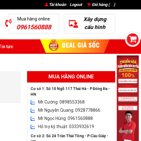
Tài khoản
/
Logout
Giỏ hàng (
...
)
Xây dựng
Mua hàng online
0961560888
cấu hình
in tức
MUA HÀNG ONLINE
Cơ sở 1: Số 10 Ngõ 117 Thái Hà - P.Đống Đa -
HN
Mr Cường: 0898553368
Mr Nguyễn Quang: 0928778866
Mr Ngọc Hùng: 0961560888
Hỗ trợ kỹ thuật: 0333932619
Cơ sở 2: Số 24 Trần Thái Tông - P.Cầu Giấy -