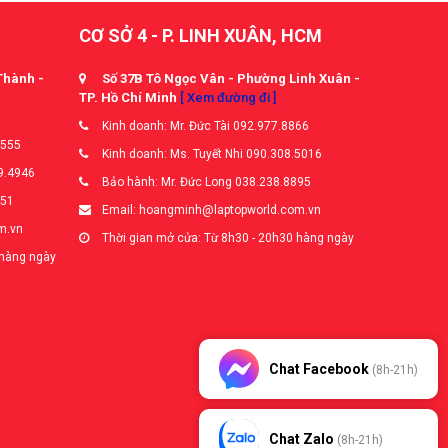
CƠ SỞ 4 - P. LINH XUÂN, HCM
Thành -
Số 37B Tô Ngọc Vân - Phường Linh Xuân -
TP. Hồ Chí Minh
[ Xem đường đi ]
Kinh doanh: Mr. Đức Tài 092.977.8866
5555
Kinh doanh: Ms. Tuyết Nhi 090.308.5016
9.4946
Bảo hành: Mr. Đức Long 038.238.8895
651
Email: hoangminh@laptopworld.com.vn
m.vn
Thời gian mở cửa: Từ 8h30 - 20h30 hàng ngày
 hàng ngày
Chat Facebook
(8h-21h)
Chat Zalo
(8h-21h)