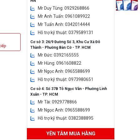
HN
Mr Duy Tùng: 0929268866
Mr Anh Tuấn: 0961089922
Mr Tuấn Anh: 0342014444
Hỗ trợ kỹ thuật: 0379589131
Cơ sở 3: 26/9 Đường Số 3, Khu Cư Xá Đô
tiếp
Thành - Phường Bàn Cờ - TP. HCM
Mr Đức: 0392165555
Mr Hùng: 0961608822
Mr Ngọc Anh: 0965588699
Hỗ trợ kỹ thuật: 0973980651
Cơ sở 4: Số 37B Tô Ngọc Vân - Phường Linh
Xuân - TP. HCM
Mr Tài: 0929778866
Mr Ngọc Anh: 0965588699
Hỗ trợ kỹ thuật: 0382388895
YÊN TÂM MUA HÀNG