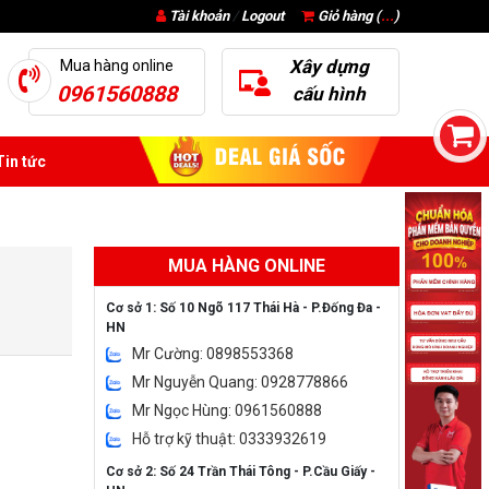
Tài khoản
/
Logout
Giỏ hàng (
...
)
Xây dựng
Mua hàng online
0961560888
cấu hình
in tức
MUA HÀNG ONLINE
Cơ sở 1: Số 10 Ngõ 117 Thái Hà - P.Đống Đa -
HN
Mr Cường: 0898553368
Mr Nguyễn Quang: 0928778866
Mr Ngọc Hùng: 0961560888
Hỗ trợ kỹ thuật: 0333932619
Cơ sở 2: Số 24 Trần Thái Tông - P.Cầu Giấy -