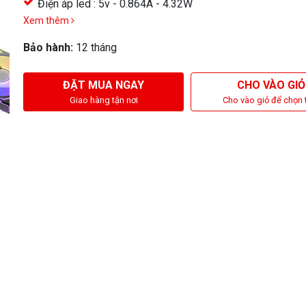
Điện áp led : 5v - 0.864A - 4.32W
Xem thêm
Bảo hành:
12 tháng
ĐẶT MUA NGAY
CHO VÀO GIỎ
Giao hàng tận nơi
Cho vào giỏ để chọn 