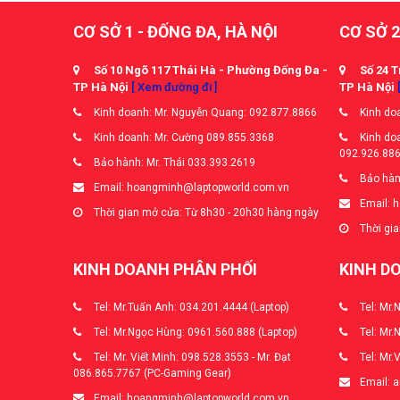
CƠ SỞ 1 - ĐỐNG ĐA, HÀ NỘI
CƠ SỞ 2
Số 10 Ngõ 117 Thái Hà - Phường Đống Đa -
Số 24 T
TP Hà Nội
[ Xem đường đi ]
TP Hà Nội
Kinh doanh: Mr. Nguyễn Quang: 092.877.8866
Kinh doa
Kinh doanh: Mr. Cường 089.855.3368
Kinh doa
092.926.88
Bảo hành: Mr. Thái 033.393.2619
Bảo hàn
Email: hoangminh@laptopworld.com.vn
Email: 
Thời gian mở cửa: Từ 8h30 - 20h30 hàng ngày
Thời gia
KINH DOANH PHÂN PHỐI
KINH D
Tel: Mr.Tuấn Anh: 034.201.4444 (Laptop)
Tel: Mr.
Tel: Mr.Ngọc Hùng: 0961.560.888 (Laptop)
Tel: Mr.
Tel: Mr. Viết Minh: 098.528.3553 - Mr. Đạt
Tel: Mr.
086.865.7767 (PC-Gaming Gear)
Email: 
Email: hoangminh@laptopworld.com.vn