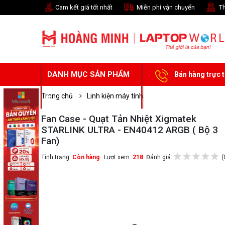
Cam kết giá tốt nhất
Miễn phí vận chuyển
Th
DANH MỤC SẢN PHẨM
Bán hàng trực 
Trang chủ
Linh kiện máy tính
Fan Case - Quạt Tản Nhiệt Xigmatek
STARLINK ULTRA - EN40412 ARGB ( Bộ 3
Fan)
Tình trạng:
Còn hàng
Lượt xem:
218
Đánh giá:
(