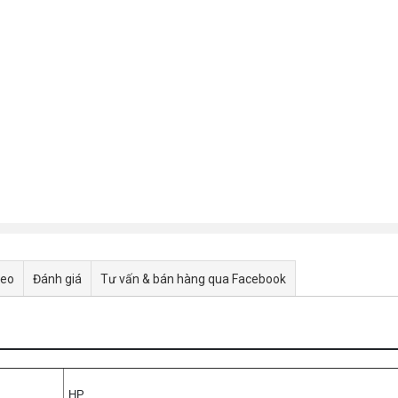
deo
Đánh giá
Tư vấn & bán hàng qua Facebook
HP