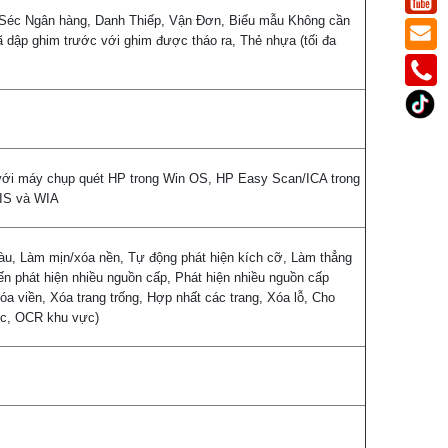
, Séc Ngân hàng, Danh Thiếp, Vận Đơn, Biểu mẫu Không cần
đã dập ghim trước với ghim được tháo ra, Thẻ nhựa (tối đa
i với máy chụp quét HP trong Win OS, HP Easy Scan/ICA trong
SIS và WIA
u, Làm mịn/xóa nền, Tự động phát hiện kích cỡ, Làm thẳng
ến phát hiện nhiều nguồn cấp, Phát hiện nhiều nguồn cấp
 viền, Xóa trang trống, Hợp nhất các trang, Xóa lỗ, Cho
vực, OCR khu vực)