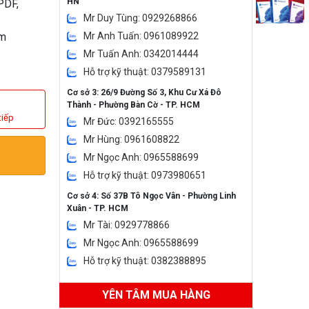
HN
PDF,
Mr Duy Tùng: 0929268866
ếm
Mr Anh Tuấn: 0961089922
Mr Tuấn Anh: 0342014444
Hỗ trợ kỹ thuật: 0379589131
Cơ sở 3: 26/9 Đường Số 3, Khu Cư Xá Đô
Thành - Phường Bàn Cờ - TP. HCM
tiếp
Mr Đức: 0392165555
Mr Hùng: 0961608822
Mr Ngọc Anh: 0965588699
Hỗ trợ kỹ thuật: 0973980651
Cơ sở 4: Số 37B Tô Ngọc Vân - Phường Linh
Xuân - TP. HCM
Mr Tài: 0929778866
Mr Ngọc Anh: 0965588699
Hỗ trợ kỹ thuật: 0382388895
YÊN TÂM MUA HÀNG