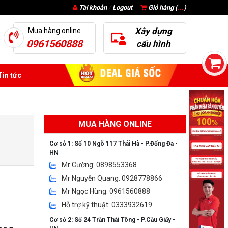
Tài khoản
/
Logout
Giỏ hàng (
...
)
Xây dựng
Mua hàng online
0961560888
cấu hình
in tức
MUA HÀNG ONLINE
Cơ sở 1: Số 10 Ngõ 117 Thái Hà - P.Đống Đa -
HN
Mr Cường: 0898553368
Mr Nguyễn Quang: 0928778866
Mr Ngọc Hùng: 0961560888
Hỗ trợ kỹ thuật: 0333932619
Cơ sở 2: Số 24 Trần Thái Tông - P.Cầu Giấy -