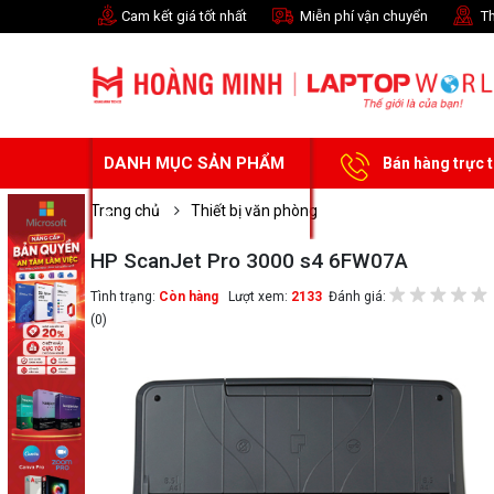
Cam kết giá tốt nhất
Miễn phí vận chuyển
Th
DANH MỤC SẢN PHẨM
Bán hàng trực 
Trang chủ
Thiết bị văn phòng
HP ScanJet Pro 3000 s4 6FW07A
Tình trạng:
Còn hàng
Lượt xem:
2133
Đánh giá:
(0)