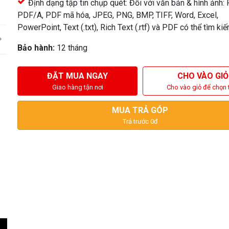
Định dạng tập tin chụp quét: Đối với văn bản & hình ảnh: 
PDF/A, PDF mã hóa, JPEG, PNG, BMP, TIFF, Word, Excel,
PowerPoint, Text (.txt), Rich Text (.rtf) và PDF có thể tìm ki
Bảo hành:
12 tháng
ĐẶT MUA NGAY
CHO VÀO GIỎ
Giao hàng tận nơi
Cho vào giỏ để chọn 
MUA TRẢ GÓP
Trả trước 0đ