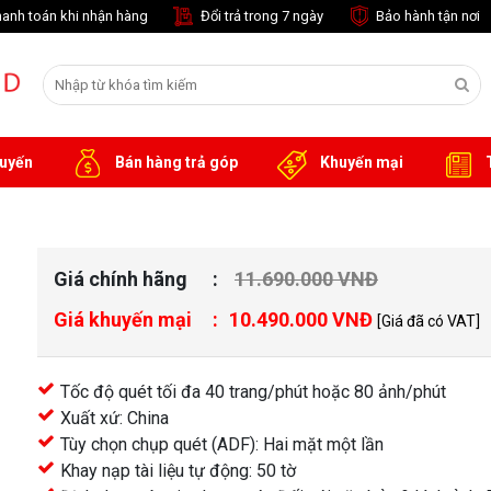
anh toán khi nhận hàng
Đổi trả trong 7 ngày
Bảo hành tận nơi
tuyến
Bán hàng trả góp
Khuyến mại
T
Giá chính hãng
11.690.000 VNĐ
Giá khuyến mại
10.490.000 VNĐ
[Giá đã có VAT]
Tốc độ quét tối đa 40 trang/phút hoặc 80 ảnh/phút
Xuất xứ: China
Tùy chọn chụp quét (ADF): Hai mặt một lần
Khay nạp tài liệu tự động: 50 tờ