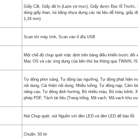
Giấy Cắt, Giấy đã In (Laze và mực), Giấy được Đục lỗ Trước
dùng giấy than, túi bằng nhựa đựng các tài liệu dễ hỏng, giấy 
1,24 mm)
Scan tới máy tính, Scan vào ổ đĩa USB
Một chế độ chụp quét mặc định trên bảng điều khiển trước đố
Mac OS và các ứng dụng của bên thứ ba thông qua TWAIN, I
Tự động phơi sáng, Tự động tạo ngưỡng, Tự động phát hiện mà
nội dung, Cải thiện nội dung, Nhiều luồng, Tự động nạp, Cảm bi
nâng cao, Tự động định hướng, Bỏ nhiều màu, Bỏ màu kênh, Xóa
phép PDF, Tách tài liệu (Trang trống, Mã vạch, Mã vạch khu 
Nút Chụp quét, nút Nguồn với đèn LED và đèn LED để báo lỗi
Chuẩn, 50 tờ