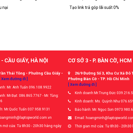
u nại
Tạo link trả góp lãi suất 0%
 - CẦU GIẤY, HÀ NỘI
CƠ SỞ 3 - P. BÀN CỜ, HCM
rần Thái Tông - Phường Cầu Giấy -
26/9 Đường Số 3, Khu Cư Xá Đô 
[ Xem đường đi ]
Phường Bàn Cờ - TP. Hồ Chí Minh
[ Xem đường đi ]
nh: Mr. Anh Tuấn 096.108.9922
Kinh doanh:Mr.Trung Đức 039.216.
nh: Mr.Đạt: 086.865.7767 - Mr. Tùng:
66
Kinh doanh: Ms. Quỳnh Như 076.65
h: Mr.Quốc Tuấn 037.958.9131
Bảo hành: Mr. Ngọc Sơn 0973.980.
hoangminh@laptopworld.com.vn
Email: hoangminh@laptopworld.co
n mở cửa: Từ 8h30 - 20h30 hàng ngày
Thời gian mở cửa: Từ 8h30 - 20h30