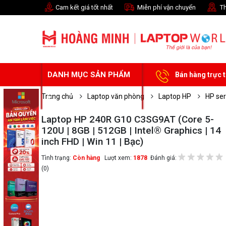
Cam kết giá tốt nhất
Miễn phí vận chuyển
Th
DANH MỤC SẢN PHẨM
Bán hàng trực 
Trang chủ
Laptop văn phòng
Laptop HP
HP se
Laptop HP 240R G10 C3SG9AT (Core 5-
120U | 8GB | 512GB | Intel® Graphics | 14
inch FHD | Win 11 | Bạc)
Tình trạng:
Còn hàng
Lượt xem:
1878
Đánh giá:
(0)