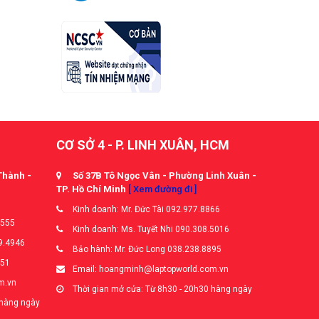
CƠ SỞ 4 - P. LINH XUÂN, HCM
Thành -
Số 37B Tô Ngọc Vân - Phường Linh Xuân -
TP. Hồ Chí Minh
[ Xem đường đi ]
Kinh doanh: Mr. Đức Tài 092.977.8866
5555
Kinh doanh: Ms. Tuyết Nhi 090.308.5016
9.4946
Bảo hành: Mr. Đức Long 038.238.8895
651
Email: hoangminh@laptopworld.com.vn
m.vn
Thời gian mở cửa: Từ 8h30 - 20h30 hàng ngày
 hàng ngày