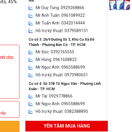
HN
nits, 45%
Mr Duy Tùng: 0929268866
Mr Anh Tuấn: 0961089922
Mr Tuấn Anh: 0342014444
Hỗ trợ kỹ thuật: 0379589131
Cơ sở 3: 26/9 Đường Số 3, Khu Cư Xá Đô
Thành - Phường Bàn Cờ - TP. HCM
Mr Đức: 0392165555
ành cho
Mr Hùng: 0961608822
Mr Ngọc Anh: 0965588699
Hỗ trợ kỹ thuật: 0973980651
Cơ sở 4: Số 37B Tô Ngọc Vân - Phường Linh
Xuân - TP. HCM
Mr Tài: 0929778866
Mr Ngọc Anh: 0965588699
Hỗ trợ kỹ thuật: 0382388895
tiếp
YÊN TÂM MUA HÀNG