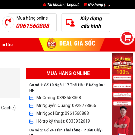
Tài khoản
/
Logout
Giỏ hàng (
...
)
Xây dựng
Mua hàng online
0961560888
cấu hình
in tức
MUA HÀNG ONLINE
Cơ sở 1: Số 10 Ngõ 117 Thái Hà - P.Đống Đa -
HN
Mr Cường: 0898553368
Mr Nguyễn Quang: 0928778866
 Cache)
Mr Ngọc Hùng: 0961560888
Hỗ trợ kỹ thuật: 0333932619
Cơ sở 2: Số 24 Trần Thái Tông - P.Cầu Giấy -