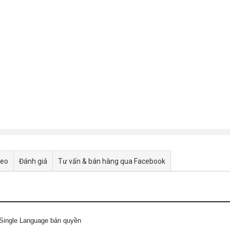
deo
Đánh giá
Tư vấn & bán hàng qua Facebook
ingle Language bản quyền