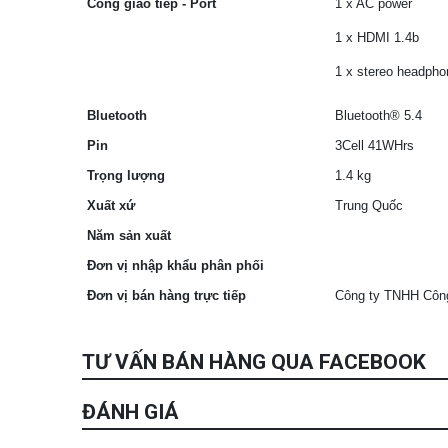
Cổng giao tiếp - Port
1 x AC power
1 x HDMI 1.4b
1 x stereo headph
Bluetooth
Bluetooth® 5.4
Pin
3Cell 41WHrs
Trọng lượng
1.4 kg
Xuất xứ
Trung Quốc
Năm sản xuất
Đơn vị nhập khẩu phân phối
Đơn vị bán hàng trực tiếp
Công ty TNHH Côn
TƯ VẤN BÁN HÀNG QUA FACEBOOK
ĐÁNH GIÁ