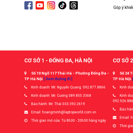
Góp ý khiế
CƠ SỞ 1 - ĐỐNG ĐA, HÀ NỘI
CƠ SỞ 2
Số 10 Ngõ 117 Thái Hà - Phường Đống Đa -
Số 24 T
TP Hà Nội
[ Xem đường đi ]
TP Hà Nội
Kinh doanh: Mr. Nguyễn Quang: 092.877.8866
Kinh doa
Kinh doanh: Mr. Cường 089.855.3368
Kinh doa
092.926.88
Bảo hành: Mr. Thái 033.393.2619
Bảo hàn
Email: hoangminh@laptopworld.com.vn
Email: 
Thời gian mở cửa: Từ 8h30 - 20h30 hàng ngày
Thời gia