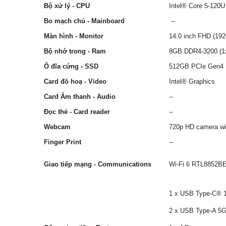
Bộ xử lý - CPU
Intel® Core 5-120
Bo mạch chủ - Mainboard
--
Màn hình - Monitor
14.0 inch FHD (192
Bộ nhớ trong - Ram
8GB DDR4-3200 (1
Ổ đĩa cứng - SSD
512GB PCIe Gen4
Card đồ hoạ - Video
Intel® Graphics
Card Âm thanh - Audio
--
Đọc thẻ - Card reader
--
Webcam
720p HD camera wit
Finger Print
--
Giao tiếp mạng - Communications
Wi-Fi 6 RTL8852BE-
1 x USB Type-C® 10
2 x USB Type-A 5Gb