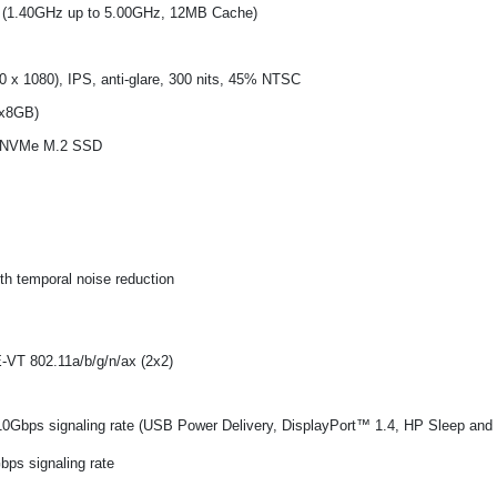
U (1.40GHz up to 5.00GHz, 12MB Cache)
0 x 1080), IPS, anti-glare, 300 nits, 45% NTSC
x8GB)
 NVMe M.2 SSD
h temporal noise reduction
VT 802.11a/b/g/n/ax (2x2)
Gbps signaling rate (USB Power Delivery, DisplayPort™ 1.4, HP Sleep and
ps signaling rate