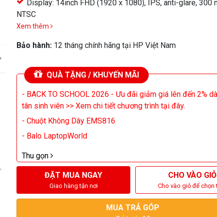
Display: 14inch FHD (1920 x 1080), IPS, anti-glare, 300 
NTSC
Xem thêm
Bảo hành:
12 tháng chính hãng tại HP Việt Nam
QUÀ TẶNG / KHUYẾN MÃI
- BACK TO SCHOOL 2026 - Ưu đãi giảm giá lên đến 2% d
tân sinh viên >> Xem chi tiết chương trình tại đây.
- Chuột Không Dây EMS816
- Balo LaptopWorld
Thu gọn
ĐẶT MUA NGAY
CHO VÀO GIỎ
Giao hàng tận nơi
Cho vào giỏ để chọn 
MUA TRẢ GÓP