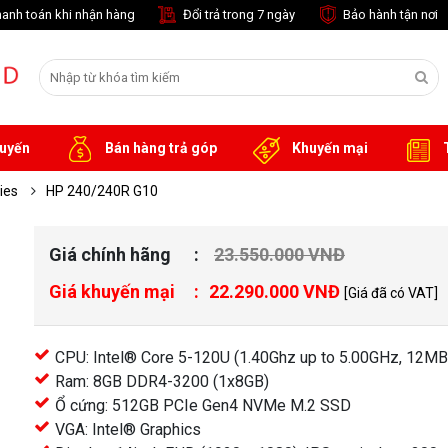
anh toán khi nhận hàng
Đổi trả trong 7 ngày
Bảo hành tận nơi
tuyến
Bán hàng trả góp
Khuyến mại
T
ries
HP 240/240R G10
Giá chính hãng
23.550.000 VNĐ
Giá khuyến mại
22.290.000 VNĐ
[Giá đã có VAT]
CPU: Intel® Core 5-120U (1.40Ghz up to 5.00GHz, 12MB
Ram: 8GB DDR4-3200 (1x8GB)
Ổ cứng: 512GB PCIe Gen4 NVMe M.2 SSD
VGA: Intel® Graphics