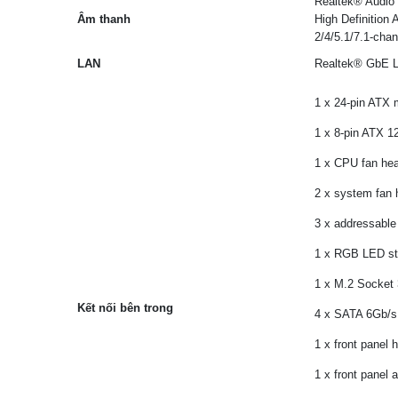
Realtek® Audi
Âm thanh
High Definition 
2/4/5.1/7.1-chan
LAN
Realtek® GbE L
1 x 24-pin ATX 
1 x 8-pin ATX 1
1 x CPU fan he
2 x system fan 
3 x addressabl
1 x RGB LED st
1 x M.2 Socket 
Kết nối bên trong
4 x SATA 6Gb/s
1 x front panel 
1 x front panel 