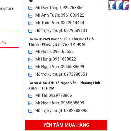
HN
Mr Duy Tùng: 0929268866
nectors
Mr Anh Tuấn: 0961089922
Mr Tuấn Anh: 0342014444
Hỗ trợ kỹ thuật: 0379589131
Cơ sở 3: 26/9 Đường Số 3, Khu Cư Xá Đô
tiếp
Thành - Phường Bàn Cờ - TP. HCM
Mr Đức: 0392165555
Mr Hùng: 0961608822
Mr Ngọc Anh: 0965588699
Hỗ trợ kỹ thuật: 0973980651
Cơ sở 4: Số 37B Tô Ngọc Vân - Phường Linh
Xuân - TP. HCM
Mr Tài: 0929778866
Mr Ngọc Anh: 0965588699
Hỗ trợ kỹ thuật: 0382388895
YÊN TÂM MUA HÀNG