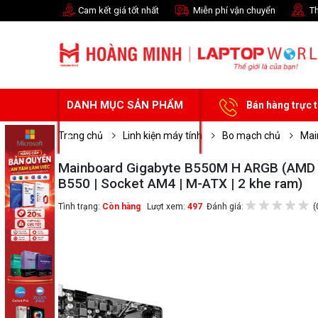
Cam kết giá tốt nhất
Miễn phí vận chuyển
Th
DANH MỤC SẢN PHẨM
Bán hàng trực 
Trang chủ
Linh kiện máy tính
Bo mạch chủ
Mai
Mainboard Gigabyte B550M H ARGB (AMD
B550 | Socket AM4 | M-ATX | 2 khe ram)
Tình trạng:
Còn hàng
Lượt xem:
497
Đánh giá:
(