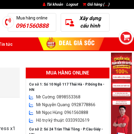
Tài khoản
/
Logout
Giỏ hàng (
...
)
Xây dựng
Mua hàng online
0961560888
cấu hình
in tức
MUA HÀNG ONLINE
Cơ sở 1: Số 10 Ngõ 117 Thái Hà - P.Đống Đa -
HN
Mr Cường: 0898553368
Mr Nguyễn Quang: 0928778866
Mr Ngọc Hùng: 0961560888
Hỗ trợ kỹ thuật: 0333932619
ress x1
Cơ sở 2: Số 24 Trần Thái Tông - P.Cầu Giấy -