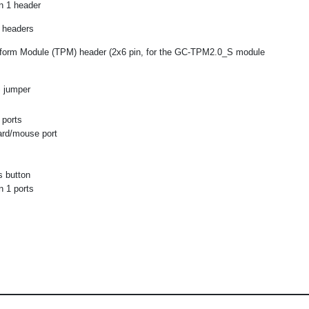
n 1 header
 headers
tform Module (TPM) header (2x6 pin, for the GC-TPM2.0_S module
 jumper
 ports
ard/mouse port
s button
 1 ports