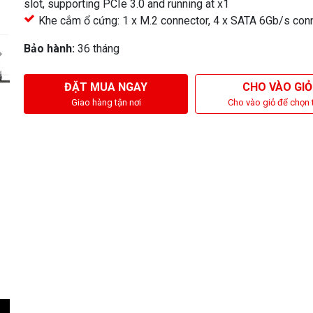
slot, supporting PCIe 3.0 and running at x1
Khe cắm ổ cứng: 1 x M.2 connector, 4 x SATA 6Gb/s con
Bảo hành:
36 tháng
ĐẶT MUA NGAY
CHO VÀO GIỎ
Giao hàng tận nơi
Cho vào giỏ để chọn 