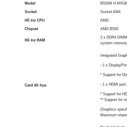
Model
B550M H ARGB
Socket
Socket AM4
Hỗ trợ CPU
AMD
Chipset
AMD B550
2 x DDR4 DIMM 
Hỗ trợ RAM
system memory
Integrated Gra
- 1 x DisplayPo
* Support for D
- 1 x HDMI port
Card đồ họa
* Support for H
** Support for 
(Graphics speci
Maximum share