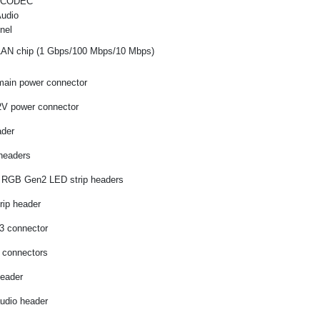
o CODEC
Audio
nel
AN chip (1 Gbps/100 Mbps/10 Mbps)
main power connector
2V power connector
ader
headers
e RGB Gen2 LED strip headers
rip header
3 connector
 connectors
header
audio header