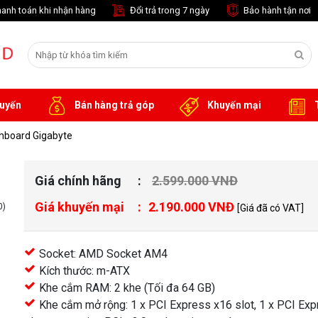
anh toán khi nhận hàng
Đổi trả trong 7 ngày
Bảo hành tận nơi
tuyến
Bán hàng trả góp
Khuyến mại
T
nboard Gigabyte
Giá chính hãng
2.599.000 VNĐ
Giá khuyến mại
2.190.000 VNĐ
0)
[Giá đã có VAT]
Socket: AMD Socket AM4
Kích thước: m-ATX
Khe cắm RAM: 2 khe (Tối đa 64 GB)
Khe cắm mở rộng: 1 x PCI Express x16 slot, 1 x PCI Exp