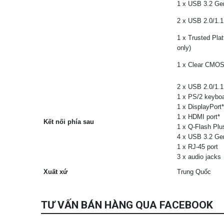
1 x USB 3.2 Ge
2 x USB 2.0/1.1
1 x Trusted Pla
only)
1 x Clear CMOS
2 x USB 2.0/1.1
1 x PS/2 keybo
1 x DisplayPort*
1 x HDMI port*
Kết nối phía sau
1 x Q-Flash Plu
4 x USB 3.2 Gen
1 x RJ-45 port
3 x audio jacks
Xuất xứ
Trung Quốc
TƯ VẤN BÁN HÀNG QUA FACEBOOK