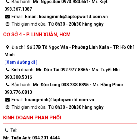
Bảo hành:
Mr. Ngọc Sơn 0973.980.651- Mr. Kiệt
093.367.1087
Email:
Email: hoangminh@laptopworld.com.vn
Thời gian mở cửa:
Từ 8h30 - 20h30 hàng ngày
CƠ SỞ 4 - P. LINH XUÂN, HCM
Địa chỉ:
Số 37B Tô Ngọc Vân - Phường Linh Xuân - TP. Hồ Chí
Minh
[ Xem đường đi ]
Kinh doanh:
Mr. Đức Tài 092.977.8866 - Ms. Tuyết Nhi
090.308.5016
Bảo hành:
Mr. Đức Long 038.238.8895 - Mr. Hồng Phúc
090.776.0810
Email:
hoangminh@laptopworld.com.vn
Thời gian mở cửa:
Từ 8h30 - 20h30 hàng ngày
KINH DOANH PHÂN PHỐI
Tel:
Mr. Tuấn Anh: 034.201.4444