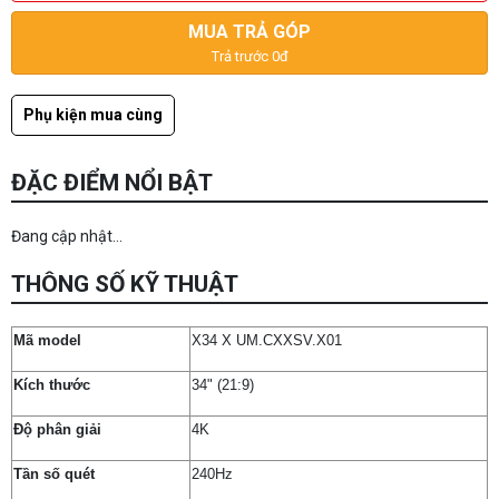
MUA TRẢ GÓP
Trả trước 0đ
Phụ kiện mua cùng
ĐẶC ĐIỂM NỔI BẬT
Đang cập nhật...
THÔNG SỐ KỸ THUẬT
Mã model
X34 X UM.CXXSV.X01
Kích thước
34" (21:9)
Độ phân giải
4K
Tần số quét
240Hz