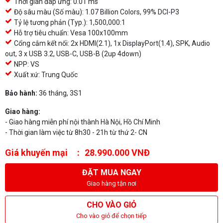
Thời gian đáp ứng: 0.01 ms
Độ sâu màu (Số màu): 1.07 Billion Colors, 99% DCI-P3
Tỷ lệ tương phản (Typ.): 1,500,000:1
Hỗ trợ tiêu chuẩn: Vesa 100x100mm
Cổng cắm kết nối: 2x HDMI(2.1), 1x DisplayPort(1.4), SPK, Audio
out, 3 x USB 3.2, USB-C, USB-B (2up 4down)
NPP: VS
Xuất xứ: Trung Quốc
Bảo hành:
36 tháng, 3S1
Giao hàng:
- Giao hàng miễn phí nội thành Hà Nội, Hồ Chí Minh
- Thời gian làm việc từ 8h30 - 21h từ thứ 2- CN
Giá khuyến mại
28.990.000 VNĐ
ĐẶT MUA NGAY
Giao hàng tận nơi
CHO VÀO GIỎ
Cho vào giỏ để chọn tiếp