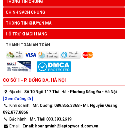
THÔNG TIN CHUNG
CHÍNH SÁCH CHUNG
THÔNG TIN KHUYẾN MÃI
HỖ TRỢ KHÁCH HÀNG
THANH TOÁN AN TOÀN
CƠ SỞ 1 - P. ĐỐNG ĐA, HÀ NỘI
Địa chỉ:
Số 10 Ngõ 117 Thái Hà - Phường Đống Đa - Hà Nội
[ Xem đường đi ]
Kinh doanh:
Mr. Cường: 089.855.3368 - Mr. Nguyễn Quang:
092.877.8866
Bảo hành:
Mr. Thái 033.393.2619
Email:
Email: hoangminh@laptopworld.com.vn