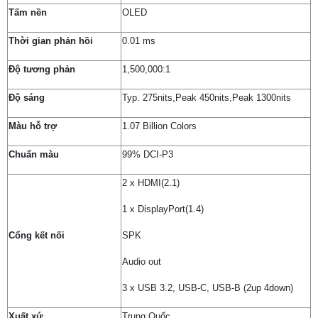
Tấm nền
OLED
Thời gian phản hồi
0.01 ms
Độ tương phản
1,500,000:1
Độ sáng
Typ. 275nits,Peak 450nits,Peak 1300nits
Màu hỗ trợ
1.07 Billion Colors
Chuẩn màu
99% DCI-P3
2 x HDMI(2.1)
1 x DisplayPort(1.4)
Cổng kết nối
SPK
Audio out
3 x USB 3.2, USB-C, USB-B (2up 4down)
Xuất xứ
Trung Quốc