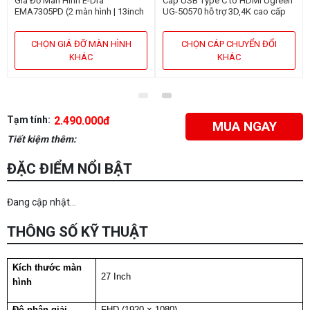
Giá Đỡ Màn Hình E-Dra
Cáp USB Type C to HDMI Ugreen
EMA7305PD (2 màn hình | 13inch
UG-50570 hỗ trợ 3D,4K cao cấp
- 32inch | Gắn bàn)
dài 1,5m
CHỌN GIÁ ĐỠ MÀN HÌNH
CHỌN CÁP CHUYỂN ĐỔI
KHÁC
KHÁC
Tạm tính:
2.490.000đ
MUA NGAY
Tiết kiệm thêm:
ĐẶC ĐIỂM NỔI BẬT
Đang cập nhật...
THÔNG SỐ KỸ THUẬT
Kích thước màn
27 Inch
hình
Độ phân giải
FHD (1920 × 1080)