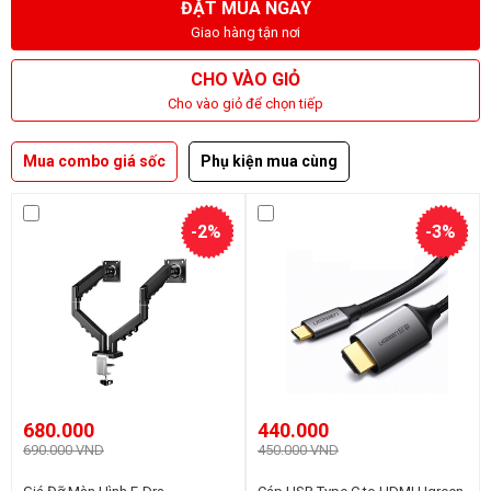
ĐẶT MUA NGAY
Giao hàng tận nơi
CHO VÀO GIỎ
Cho vào giỏ để chọn tiếp
Mua combo giá sốc
Phụ kiện mua cùng
-2%
-3%
680.000
440.000
690.000 VND
450.000 VND