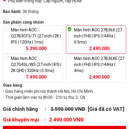
Phụ kiện trong hộp: Cáp nguồn, cáp HDMI
Bảo hành:
36 tháng
Sản phẩm cùng nhóm
Màn hình AOC
Màn hình AOC 27B36X (27
Q27B3CF3/71 (27 inch | 2K |
inch | FHD | IPS |144Hz |
IPS | 120Hz | 1ms)
0.5ms)
5.390.000
2.490.000
Màn hình AOC
Màn hình AOC 27B36XE (27
Q27G4SL/WS (27 inch | IPS |
inch | FHD | IPS |144Hz |
2K QHD | 320Hz | 0.3ms)
4ms)
7.490.000
2.490.000
Giao hàng:
- Giao hàng miễn phí nội thành Hà Nội, Hồ Chí Minh
- Thời gian làm việc từ 8h30 - 21h từ thứ 2- CN
Giá chính hãng
3.590.000 VNĐ
[Giá đã có VAT]
Giá khuyến mại
2.490.000 VNĐ