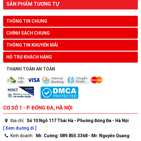
SẢN PHẨM TƯƠNG TỰ
THÔNG TIN CHUNG
CHÍNH SÁCH CHUNG
THÔNG TIN KHUYẾN MÃI
HỖ TRỢ KHÁCH HÀNG
THANH TOÁN AN TOÀN
CƠ SỞ 1 - P. ĐỐNG ĐA, HÀ NỘI
Địa chỉ:
Số 10 Ngõ 117 Thái Hà - Phường Đống Đa - Hà Nội
[ Xem đường đi ]
Kinh doanh:
Mr. Cường: 089.855.3368 - Mr. Nguyễn Quang: