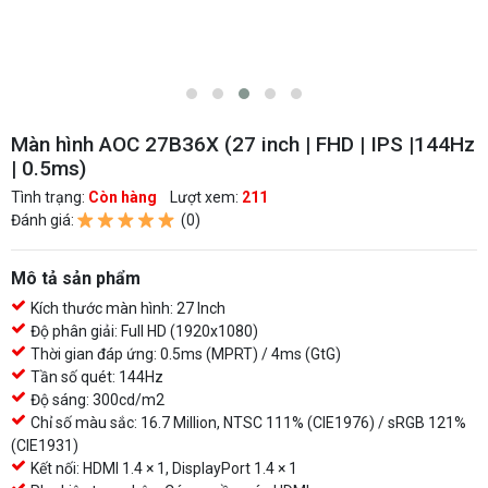
Màn hình AOC 27B36X (27 inch | FHD | IPS |144Hz
| 0.5ms)
Tình trạng:
Còn hàng
Lượt xem:
211
Đánh giá:
(0)
Mô tả sản phẩm
Kích thước màn hình: 27 Inch
Độ phân giải: Full HD (1920x1080)
Thời gian đáp ứng: 0.5ms (MPRT) / 4ms (GtG)
Tần số quét: 144Hz
Độ sáng: 300cd/m2
Chỉ số màu sắc: 16.7 Million, NTSC 111% (CIE1976) / sRGB 121%
(CIE1931)
Kết nối: HDMI 1.4 × 1, DisplayPort 1.4 × 1