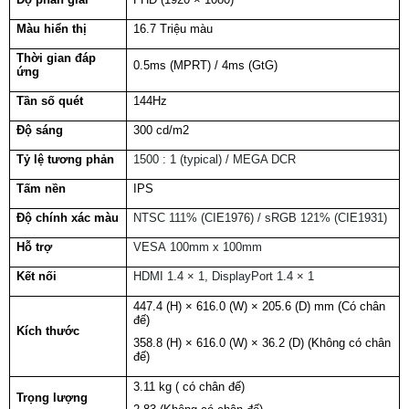
Màu hiển thị
16.7 Triệu màu
Thời gian đáp
0.5ms (MPRT) / 4ms (GtG)
ứng
Tần số quét
144Hz
Độ sáng
300 cd/m2
Tỷ lệ tương phản
1500 : 1 (typical) / MEGA DCR
Tấm nền
IPS
Độ chính xác màu
NTSC 111% (CIE1976) / sRGB 121% (CIE1931)
Hỗ trợ
VESA 100mm x 100mm
Kết nối
HDMI 1.4 × 1, DisplayPort 1.4 × 1
447.4 (H) × 616.0 (W) × 205.6 (D) mm (Có chân
đế)
Kích thước
358.8 (H) × 616.0 (W) × 36.2 (D) (Không có chân
đế)
3.11 kg ( có chân đế)
Trọng lượng