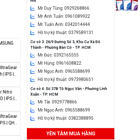
HN
Mr Duy Tùng: 0929268866
Mr Anh Tuấn: 0961089922
Mr Tuấn Anh: 0342014444
Hỗ trợ kỹ thuật: 0379589131
Cơ sở 3: 26/9 Đường Số 3, Khu Cư Xá Đô
AMSUNG
Thành - Phường Bàn Cờ - TP. HCM
Mr Đức: 0392165555
inch | VA
Mr Hùng: 0961608822
ltraGear
Mr Ngọc Anh: 0965588699
 | IPS |
Hỗ trợ kỹ thuật: 0973980651
Cơ sở 4: Số 37B Tô Ngọc Vân - Phường Linh
 Nitro
Xuân - TP. HCM
 | IPS |
Mr Tài: 0929778866
Mr Ngọc Anh: 0965588699
ltraGear
Hỗ trợ kỹ thuật: 0382388895
IPS | QHD
er)
YÊN TÂM MUA HÀNG