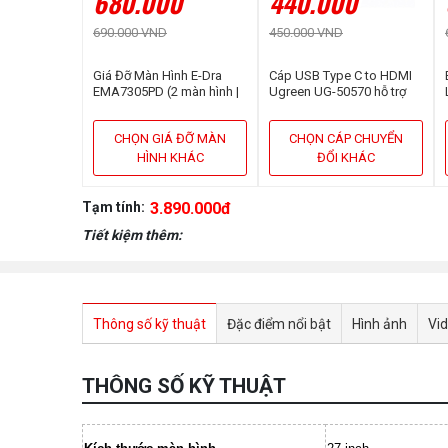
680.000
440.000
690.000 VND
450.000 VND
Giá Đỡ Màn Hình E-Dra
Cáp USB Type C to HDMI
EMA7305PD (2 màn hình |
Ugreen UG-50570 hỗ trợ
13inch - 32inch | Gắn bàn)
3D,4K cao cấp dài 1,5m
CHỌN GIÁ ĐỠ MÀN
CHỌN CÁP CHUYỂN
HÌNH KHÁC
ĐỔI KHÁC
Tạm tính:
3.890.000đ
Tiết kiệm thêm:
Thông số kỹ thuật
Đặc điểm nổi bật
Hình ảnh
Vi
THÔNG SỐ KỸ THUẬT