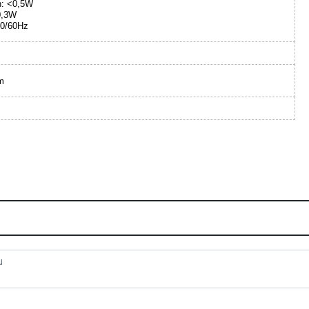
n: <0,5W
0,3W
50/60Hz
m