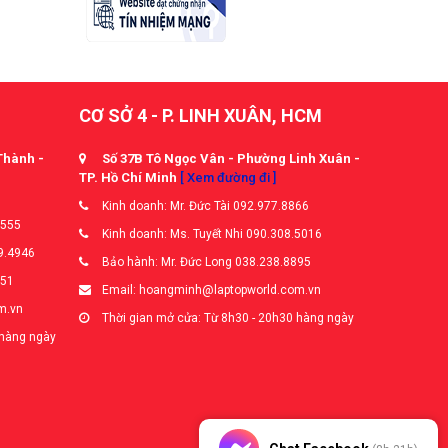
CƠ SỞ 4 - P. LINH XUÂN, HCM
Thành -
Số 37B Tô Ngọc Vân - Phường Linh Xuân -
TP. Hồ Chí Minh
[ Xem đường đi ]
Kinh doanh: Mr. Đức Tài 092.977.8866
5555
Kinh doanh: Ms. Tuyết Nhi 090.308.5016
9.4946
Bảo hành: Mr. Đức Long 038.238.8895
651
Email: hoangminh@laptopworld.com.vn
m.vn
Thời gian mở cửa: Từ 8h30 - 20h30 hàng ngày
 hàng ngày