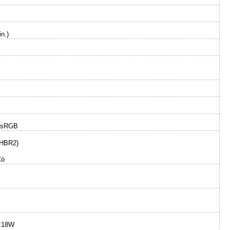
n.)
% sRGB
(HBR2)
Có
 <18W