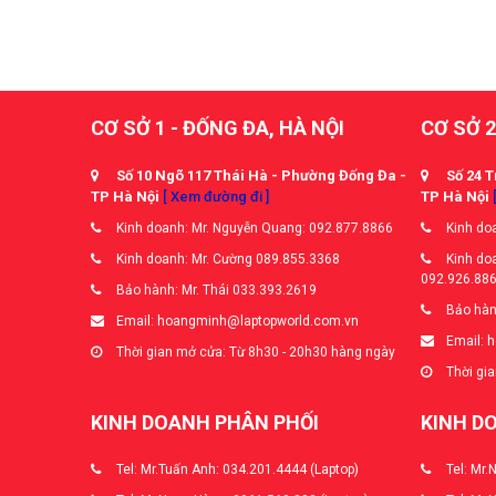
CƠ SỞ 1 - ĐỐNG ĐA, HÀ NỘI
CƠ SỞ 2
Số 10 Ngõ 117 Thái Hà - Phường Đống Đa -
Số 24 T
TP Hà Nội
[ Xem đường đi ]
TP Hà Nội
Kinh doanh: Mr. Nguyễn Quang: 092.877.8866
Kinh doa
Kinh doanh: Mr. Cường 089.855.3368
Kinh doa
092.926.88
Bảo hành: Mr. Thái 033.393.2619
Bảo hàn
Email: hoangminh@laptopworld.com.vn
Email: 
Thời gian mở cửa: Từ 8h30 - 20h30 hàng ngày
Thời gia
KINH DOANH PHÂN PHỐI
KINH D
Tel: Mr.Tuấn Anh: 034.201.4444 (Laptop)
Tel: Mr.