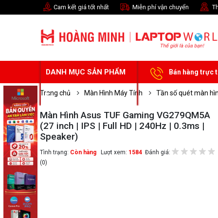
Cam kết giá tốt nhất
Miễn phí vận chuyển
Th
DANH MỤC SẢN PHẨM
Bán hàng trực 
Trang chủ
Màn Hình Máy Tính
Tần số quét màn hì
Màn Hình Asus TUF Gaming VG279QM5A
(27 inch | IPS | Full HD | 240Hz | 0.3ms |
Speaker)
Tình trạng:
Còn hàng
Lượt xem:
1584
Đánh giá:
(0)
Chọn mua sản phẩm 