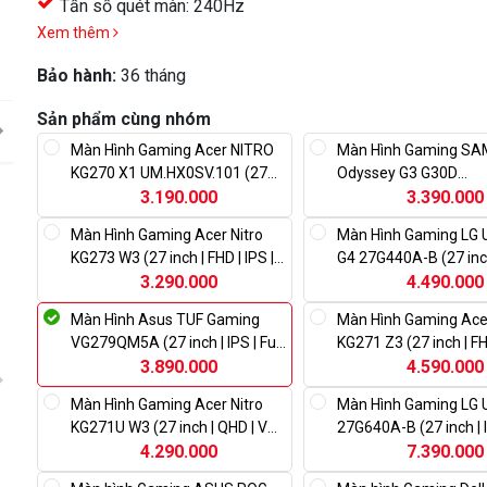
Tần số quét màn: 240Hz
Xem thêm
Bảo hành:
36 tháng
Sản phẩm cùng nhóm
Màn Hình Gaming Acer NITRO
Màn Hình Gaming S
KG270 X1 UM.HX0SV.101 (27
Odyssey G3 G30D
inch | IPS | FHD | 200Hz | 1ms |
3.190.000
LS27DG302EEXXV (27 
3.390.000
Speaker)
| FHD | 180Hz | 1ms)
Màn Hình Gaming Acer Nitro
Màn Hình Gaming LG U
KG273 W3 (27 inch | FHD | IPS |
G4 27G440A-B (27 inch
240Hz | 0.5ms)
3.290.000
FHD | 240Hz | 1ms)
4.490.000
Màn Hình Asus TUF Gaming
Màn Hình Gaming Acer
VG279QM5A (27 inch | IPS | Full
KG271 Z3 (27 inch | FHD
HD | 240Hz | 0.3ms | Speaker)
3.890.000
280Hz | 1ms)
4.590.000
Màn Hình Gaming Acer Nitro
Màn Hình Gaming LG U
KG271U W3 (27 inch | QHD | VA |
27G640A-B (27 inch | 
240Hz | 1ms)
4.290.000
| 300Hz | 1ms | Speak
7.390.000