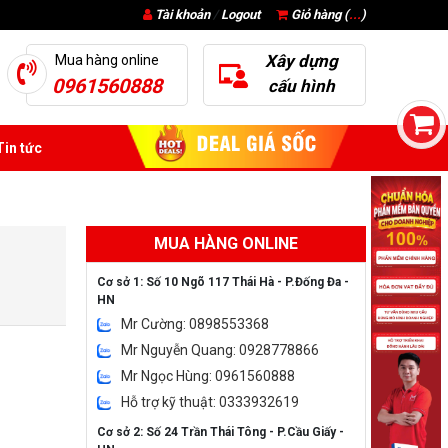
Tài khoản
/
Logout
Giỏ hàng (
...
)
Xây dựng
Mua hàng online
0961560888
cấu hình
in tức
MUA HÀNG ONLINE
Cơ sở 1: Số 10 Ngõ 117 Thái Hà - P.Đống Đa -
HN
Mr Cường: 0898553368
Mr Nguyễn Quang: 0928778866
Mr Ngọc Hùng: 0961560888
Hỗ trợ kỹ thuật: 0333932619
Cơ sở 2: Số 24 Trần Thái Tông - P.Cầu Giấy -