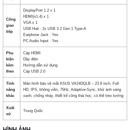
DisplayPort 1.2 x 1
HDMI(v1.4) x 1
Cổng
VGA x 1
giao
USB Hub : 2x USB 3.2 Gen 1 Type-A
tiếp
Earphone Jack : Yes
PC Audio Input : Yes
Phụ
Cáp HDMI
kiện
Dây điện
kèm
Hướng dẫn sử dụng
theo
Cáp USB 2.0
Tính
Màn hình bảo vệ mắt ASUS VA24DQLB – 23.8 inch, Full
năng
HD, IPS, không viền, 75Hz, Adaptive-Sync, khử ánh sáng
Chọn mua sản phẩm khác
khác
xanh, chống nháy, thiết kế công thái học, có thể treo tường
Xuất
Trung Quốc
xứ
HÌNH ẢNH