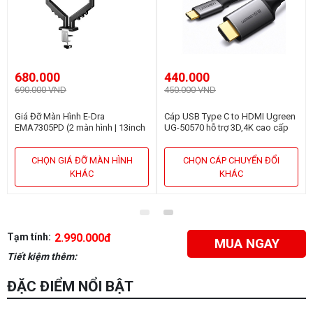
680.000
440.000
690.000 VND
450.000 VND
Giá Đỡ Màn Hình E-Dra
Cáp USB Type C to HDMI Ugreen
EMA7305PD (2 màn hình | 13inch
UG-50570 hỗ trợ 3D,4K cao cấp
- 32inch | Gắn bàn)
dài 1,5m
CHỌN GIÁ ĐỠ MÀN HÌNH
CHỌN CÁP CHUYỂN ĐỔI
KHÁC
KHÁC
Tạm tính:
2.990.000đ
MUA NGAY
Tiết kiệm thêm:
ĐẶC ĐIỂM NỔI BẬT