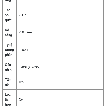
ứng
Tần
số
75HZ
quét
Độ
250cd/m2
sáng
Tỷ lệ
tương
1000:1
phản
Góc
178°(H)/178°(V)
nhìn
Tấm
IPS
nền
Loa
tích
Có
hợp