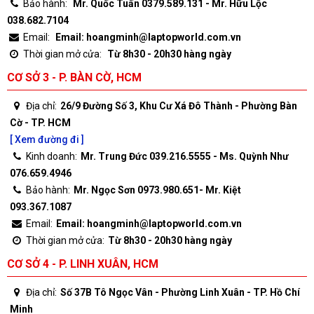
Bảo hành:
Mr. Quốc Tuấn 0379.589.131 - Mr. Hữu Lộc
038.682.7104
Email:
Email: hoangminh@laptopworld.com.vn
Thời gian mở cửa:
Từ 8h30 - 20h30 hàng ngày
CƠ SỞ 3 - P. BÀN CỜ, HCM
Địa chỉ:
26/9 Đường Số 3, Khu Cư Xá Đô Thành - Phường Bàn
Cờ - TP. HCM
[ Xem đường đi ]
Kinh doanh:
Mr. Trung Đức 039.216.5555 - Ms. Quỳnh Như
076.659.4946
Bảo hành:
Mr. Ngọc Sơn 0973.980.651- Mr. Kiệt
093.367.1087
Email:
Email: hoangminh@laptopworld.com.vn
Thời gian mở cửa:
Từ 8h30 - 20h30 hàng ngày
CƠ SỞ 4 - P. LINH XUÂN, HCM
Địa chỉ:
Số 37B Tô Ngọc Vân - Phường Linh Xuân - TP. Hồ Chí
Minh