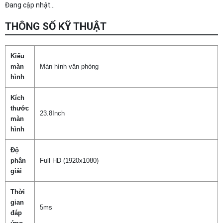
Đang cập nhật...
THÔNG SỐ KỸ THUẬT
Kiểu
màn
Màn hình văn phòng
hình
Kích
thước
23.8Inch
màn
hình
Độ
phân
Full HD (1920x1080)
giải
Thời
gian
5ms
đáp