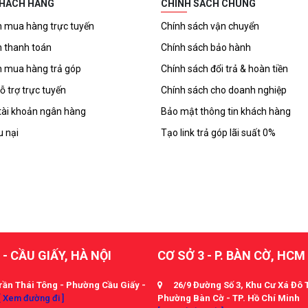
KHÁCH HÀNG
CHÍNH SÁCH CHUNG
 mua hàng trực tuyến
Chính sách vận chuyển
 thanh toán
Chính sách bảo hành
 mua hàng trả góp
Chính sách đổi trả & hoàn tiền
ỗ trợ trực tuyến
Chính sách cho doanh nghiệp
tài khoản ngân hàng
Bảo mật thông tin khách hàng
u nại
Tạo link trả góp lãi suất 0%
 - CẦU GIẤY, HÀ NỘI
CƠ SỞ 3 - P. BÀN CỜ, HCM
rần Thái Tông - Phường Cầu Giấy -
26/9 Đường Số 3, Khu Cư Xá Đô 
[ Xem đường đi ]
Phường Bàn Cờ - TP. Hồ Chí Minh