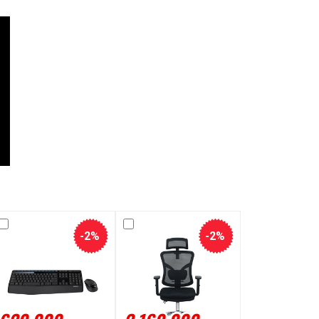
-2%
-2%