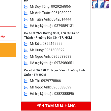
HN
Mr Duy Tùng: 0929268866
Mr Anh Tuấn: 0961089922
Mr Tuấn Anh: 0342014444
Hỗ trợ kỹ thuật: 0379589131
Cơ sở 3: 26/9 Đường Số 3, Khu Cư Xá Đô
tiếp
Thành - Phường Bàn Cờ - TP. HCM
Mr Đức: 0392165555
Mr Hùng: 0961608822
Mr Ngọc Anh: 0965588699
Hỗ trợ kỹ thuật: 0973980651
Cơ sở 4: Số 37B Tô Ngọc Vân - Phường Linh
Xuân - TP. HCM
Mr Tài: 0929778866
Mr Ngọc Anh: 0965588699
Hỗ trợ kỹ thuật: 0382388895
YÊN TÂM MUA HÀNG