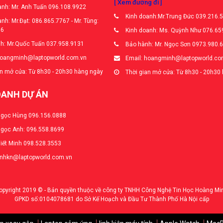
[ Xem đường đi ]
nh: Mr. Anh Tuấn 096.108.9922
Kinh doanh:Mr.Trung Đức 039.216.
nh: Mr.Đạt: 086.865.7767 - Mr. Tùng:
66
Kinh doanh: Ms. Quỳnh Như 076.65
h: Mr.Quốc Tuấn 037.958.9131
Bảo hành: Mr. Ngọc Sơn 0973.980.
hoangminh@laptopworld.com.vn
Email: hoangminh@laptopworld.co
n mở cửa: Từ 8h30 - 20h30 hàng ngày
Thời gian mở cửa: Từ 8h30 - 20h30
OANH DỰ ÁN
Ngọc Hùng 096.156.0888
Ngọc Anh: 096.558.8699
Viết Minh 098.528.3553
anhkn@laptopworld.com.vn
opyright 2019 © - Bản quyền thuộc về công ty TNHH Công Nghệ Tin Học Hoàng Mi
GPKD số:0104078681 do Sở Kế Hoạch và Đầu Tư Thành Phố Hà Nội cấp