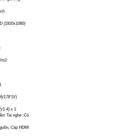
nch
HD (1920x1080)
z
d/m2
1
H)/178°(V)
v1.4) x 1
ắm Tai nghe :Có
guồn, Cáp HDMI