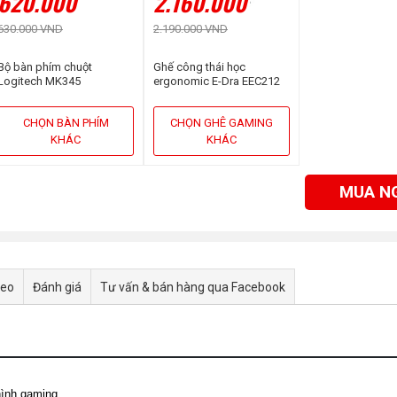
620.000
2.160.000
630.000 VND
2.190.000 VND
Bộ bàn phím chuột
Ghế công thái học
Logitech MK345
ergonomic E-Dra EEC212
Black
CHỌN BÀN PHÍM
CHỌN GHÊ GAMING
KHÁC
KHÁC
MUA N
deo
Đánh giá
Tư vấn & bán hàng qua Facebook
ình gaming