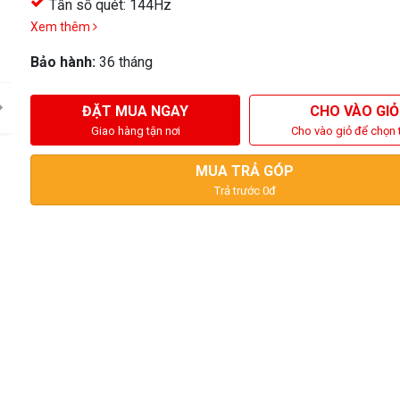
Tần số quét: 144Hz
Xem thêm
Bảo hành:
36 tháng
ĐẶT MUA NGAY
CHO VÀO GIỎ
Giao hàng tận nơi
Cho vào giỏ để chọn 
MUA TRẢ GÓP
Trả trước 0đ