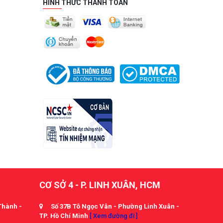
HÌNH THỨC THANH TOÁN
CƠ SỞ 4 - P. LINH XUÂN, HCM
Thành -
Số 37B Tô Ngọc Vân - Phường Linh Xuân -
TP. Hồ Chí Minh
[ Xem đường đi ]