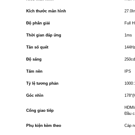
Kích thước màn hình
27.0I
Độ phân giải
Full 
Thời gian đáp ứng
1ms
Tần số quét
144H
Độ sáng
250c
Tấm nền
IPS
Tỷ lệ tương phản
1000:
Góc nhìn
178°(
HDMI(
Cổng giao tiếp
Đầu c
Phụ kiện kèm theo
Cáp n