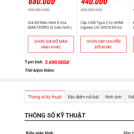
680.000
440.000
690.000 VND
450.000 VND
Giá Đỡ Màn Hình E-Dra
Cáp USB Type C to HDMI
EMA7305PD (2 màn hình |
Ugreen UG-50570 hỗ trợ
13inch - 32inch | Gắn bàn)
3D,4K cao cấp dài 1,5m
CHỌN GIÁ ĐỠ MÀN
CHỌN CÁP CHUYỂN
HÌNH KHÁC
ĐỔI KHÁC
Tạm tính:
3.690.000đ
Tiết kiệm thêm:
Thông số kỹ thuật
Đặc điểm nổi bật
Hình ảnh
Vi
THÔNG SỐ KỸ THUẬT
Kiểu màn hình
Màn h