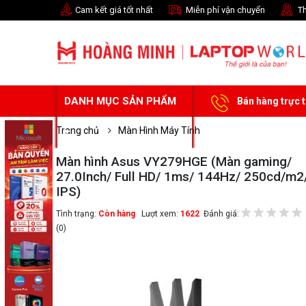
Cam kết giá tốt nhất
Miễn phí vận chuyển
Th
DANH MỤC SẢN PHẨM
Bán hàng trực 
Trang chủ
Màn Hình Máy Tính
Màn hình Asus VY279HGE (Màn gaming/
27.0Inch/ Full HD/ 1ms/ 144Hz/ 250cd/m2
IPS)
Tình trạng:
Còn hàng
Lượt xem:
1622
Đánh giá:
(0)
Chọn mua sản phẩm 