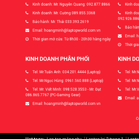
Kinh doanh: Mr. Nguyễn Quang: 092.877.8866
Kinh doa
Kinh doanh: Mr. Cường 089.855.3368
Kinh doa
092.926.88
Bảo hành: Mr. Thái 033.393.2619
Bảo hàn
Email: hoangminh@laptopworld.com.vn
Email: 
Thời gian mở cửa: Từ 8h30 - 20h30 hàng ngày
Thời gia
KINH DOANH PHÂN PHỐI
KINH D
Tel: Mr.Tuấn Anh: 034.201.4444 (Laptop)
Tel: Mr.
Tel: Mr.Ngọc Hùng: 0961.560.888 (Laptop)
Tel: Mr.
Tel: Mr. Viết Minh: 098.528.3553 - Mr. Đạt
Tel: Mr.
086.865.7767 (PC-Gaming Gear)
Email: 
Email: hoangminh@laptopworld.com.vn
C