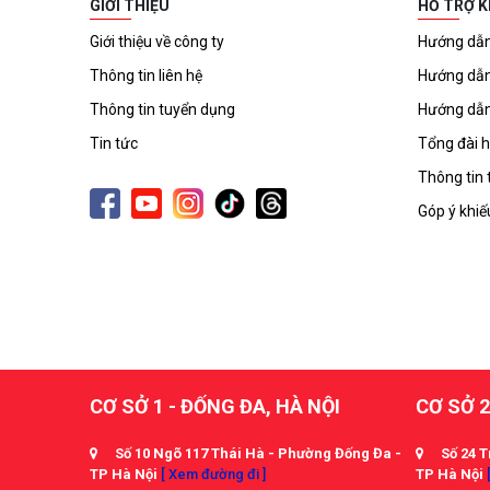
GIỚI THIỆU
HỖ TRỢ 
Giới thiệu về công ty
Hướng dẫn
Thông tin liên hệ
Hướng dẫn
Thông tin tuyển dụng
Hướng dẫn
Tin tức
Tổng đài h
Thông tin 
Góp ý khiế
CƠ SỞ 1 - ĐỐNG ĐA, HÀ NỘI
CƠ SỞ 2
Số 10 Ngõ 117 Thái Hà - Phường Đống Đa -
Số 24 T
TP Hà Nội
[ Xem đường đi ]
TP Hà Nội