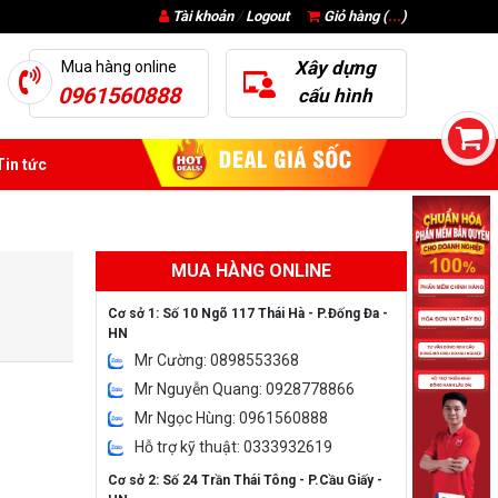
Tài khoản
/
Logout
Giỏ hàng (
...
)
Xây dựng
Mua hàng online
0961560888
cấu hình
in tức
MUA HÀNG ONLINE
Cơ sở 1: Số 10 Ngõ 117 Thái Hà - P.Đống Đa -
HN
Mr Cường: 0898553368
Mr Nguyễn Quang: 0928778866
Mr Ngọc Hùng: 0961560888
Hỗ trợ kỹ thuật: 0333932619
Cơ sở 2: Số 24 Trần Thái Tông - P.Cầu Giấy -