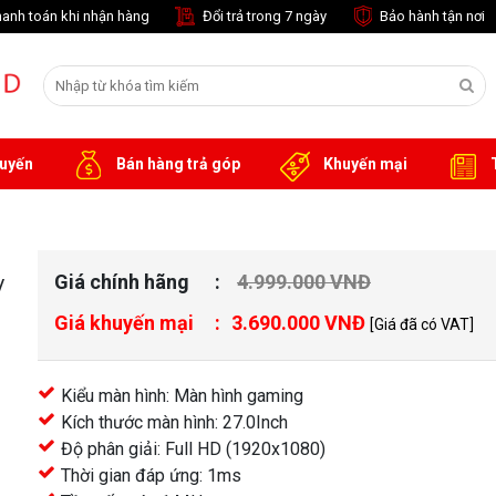
anh toán khi nhận hàng
Đổi trả trong 7 ngày
Bảo hành tận nơi
tuyến
Bán hàng trả góp
Khuyến mại
T
Giá chính hãng
4.999.000 VNĐ
/
Giá khuyến mại
3.690.000 VNĐ
[Giá đã có VAT]
Kiểu màn hình: Màn hình gaming
Kích thước màn hình: 27.0Inch
khác
Độ phân giải: Full HD (1920x1080)
Thời gian đáp ứng: 1ms