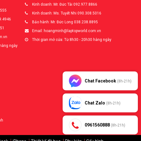
Kinh doanh: Mr. Đức Tài 092.977.8866
5555
Kinh doanh: Ms. Tuyết Nhi 090.308.5016
9.4946
Bảo hành: Mr. Đức Long 038.238.8895
651
Email: hoangminh@laptopworld.com.vn
m.vn
Thời gian mở cửa: Từ 8h30 - 20h30 hàng ngày
 hàng ngày
Chat Facebook
(8h-21h)
Chat Zalo
(8h-21h)
nh
0961560888
(8h-21h)