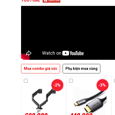
YOUTUBE
Mua combo giá sốc
Phụ kiện mua cùng
-2%
-3%