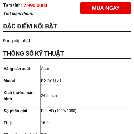
Tạm tính:
2.990.000đ
MUA NGAY
Tiết kiệm thêm:
ĐẶC ĐIỂM NỔI BẬT
Đang cập nhật...
THÔNG SỐ KỸ THUẬT
Hãng sản xuất
Acer
Model
KG251Q Z1
Kích thước màn
24.5 inch
hình
Độ phân giải
Full HD (1920x1080)
Tỉ lệ
16:9