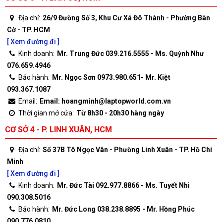
Địa chỉ:
26/9 Đường Số 3, Khu Cư Xá Đô Thành - Phường Bàn
Cờ - TP. HCM
[ Xem đường đi ]
Kinh doanh:
Mr. Trung Đức 039.216.5555 - Ms. Quỳnh Như
076.659.4946
Bảo hành:
Mr. Ngọc Sơn 0973.980.651- Mr. Kiệt
093.367.1087
Email:
Email: hoangminh@laptopworld.com.vn
Thời gian mở cửa:
Từ 8h30 - 20h30 hàng ngày
CƠ SỞ 4 - P. LINH XUÂN, HCM
Địa chỉ:
Số 37B Tô Ngọc Vân - Phường Linh Xuân - TP. Hồ Chí
Minh
[ Xem đường đi ]
Kinh doanh:
Mr. Đức Tài 092.977.8866 - Ms. Tuyết Nhi
090.308.5016
Bảo hành:
Mr. Đức Long 038.238.8895 - Mr. Hồng Phúc
090.776.0810