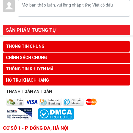
SẢN PHẨM TƯƠNG TỰ
THÔNG TIN CHUNG
CHÍNH SÁCH CHUNG
THÔNG TIN KHUYẾN MÃI
HỖ TRỢ KHÁCH HÀNG
THANH TOÁN AN TOÀN
CƠ SỞ 1 - P. ĐỐNG ĐA, HÀ NỘI