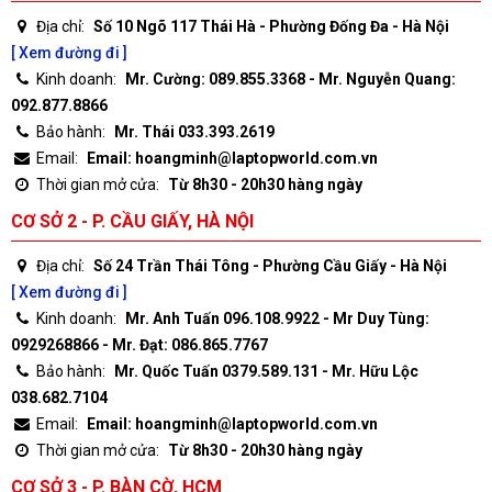
Địa chỉ:
Số 10 Ngõ 117 Thái Hà - Phường Đống Đa - Hà Nội
[ Xem đường đi ]
Kinh doanh:
Mr. Cường: 089.855.3368 - Mr. Nguyễn Quang:
092.877.8866
Bảo hành:
Mr. Thái 033.393.2619
Email:
Email: hoangminh@laptopworld.com.vn
Thời gian mở cửa:
Từ 8h30 - 20h30 hàng ngày
CƠ SỞ 2 - P. CẦU GIẤY, HÀ NỘI
Địa chỉ:
Số 24 Trần Thái Tông - Phường Cầu Giấy - Hà Nội
[ Xem đường đi ]
Kinh doanh:
Mr. Anh Tuấn 096.108.9922 - Mr Duy Tùng:
0929268866 - Mr. Đạt: 086.865.7767
Bảo hành:
Mr. Quốc Tuấn 0379.589.131 - Mr. Hữu Lộc
038.682.7104
Email:
Email: hoangminh@laptopworld.com.vn
Thời gian mở cửa:
Từ 8h30 - 20h30 hàng ngày
CƠ SỞ 3 - P. BÀN CỜ, HCM