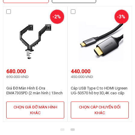
-2%
-3%
680.000
440.000
690.000 VND
450.000 VND
Giá Đỡ Màn Hình E-Dra
Cáp USB Type C to HDMI Ugreen
EMA7305PD (2 màn hình | 13inch
UG-50570 hỗ trợ 3D,4K cao cấp
- 32inch | Gắn bàn)
dài 1,5m
CHỌN GIÁ ĐỠ MÀN HÌNH
CHỌN CÁP CHUYỂN ĐỔI
KHÁC
KHÁC