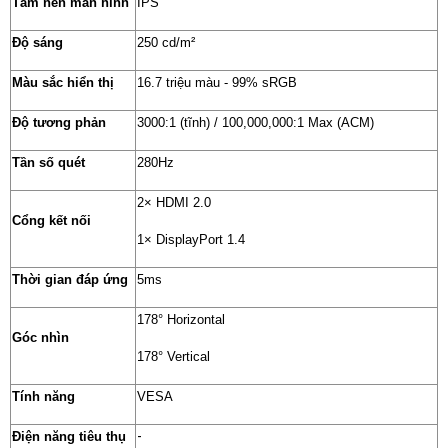
Tấm nền màn hình
IPS
Độ sáng
250 cd/m²
Màu sắc hiển thị
16.7 triệu màu - 99% sRGB
Độ tương phản
3000:1 (tĩnh) / 100,000,000:1 Max (ACM)
Tần số quét
280Hz
2× HDMI 2.0
Cổng kết nối
1× DisplayPort 1.4
Thời gian đáp ứng
5ms
178° Horizontal
Góc nhìn
178° Vertical
Tính năng
VESA
-
Điện năng tiêu thụ