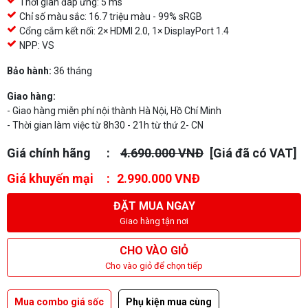
Thời gian đáp ứng: 5 ms
Chỉ số màu sắc: 16.7 triệu màu - 99% sRGB
Cổng cắm kết nối: 2× HDMI 2.0, 1× DisplayPort 1.4
NPP: VS
Bảo hành:
36 tháng
Giao hàng:
- Giao hàng miễn phí nội thành Hà Nội, Hồ Chí Minh
- Thời gian làm việc từ 8h30 - 21h từ thứ 2- CN
Giá chính hãng
4.690.000 VNĐ
[Giá đã có VAT]
Giá khuyến mại
2.990.000 VNĐ
ĐẶT MUA NGAY
Giao hàng tận nơi
CHO VÀO GIỎ
Cho vào giỏ để chọn tiếp
Mua combo giá sốc
Phụ kiện mua cùng