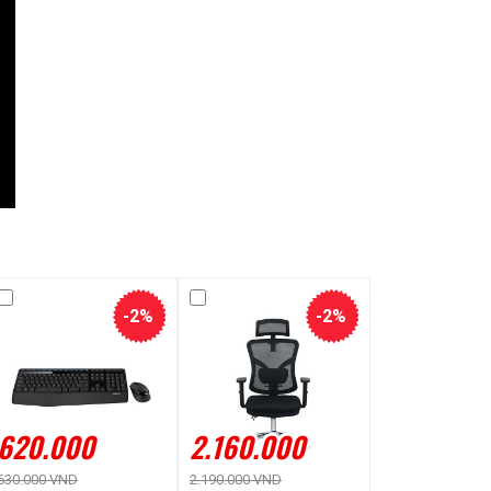
-2%
-2%
620.000
2.160.000
630.000 VND
2.190.000 VND