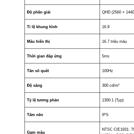
Độ phân giải
QHD (2560 × 1440
Tỉ lệ khung hình
16:9
Màu hiển thị
16.7 triệu màu
Thời gian đáp ứng
5ms
Tần số quét
100Hz
Độ sáng
300 cd/m²
Tỷ lệ tương phản
1300:1 (Typ)
Tấm nền
IPS
NTSC CIE1931: 7
Gam màu