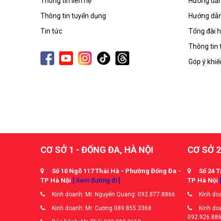
Thông tin liên hệ
Hướng dẫn
Thông tin tuyển dụng
Hướng dẫn
Tin tức
Tổng đài h
Thông tin 
Góp ý khiế
CƠ SỞ 1 - ĐỐNG ĐA, HÀ NỘI
CƠ SỞ 2
Số 10 Ngõ 117 Thái Hà - Phường Đống Đa -
Số 24 T
TP Hà Nội
[ Xem đường đi ]
TP Hà Nội
Kinh doanh: Mr. Nguyễn Quang: 092.877.8866
Kinh doa
Kinh doanh: Mr. Cường 089.855.3368
Kinh doa
092.926.88