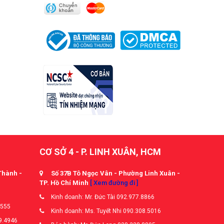
CƠ SỞ 4 - P. LINH XUÂN, HCM
Thành -
Số 37B Tô Ngọc Vân - Phường Linh Xuân -
TP. Hồ Chí Minh
[ Xem đường đi ]
Kinh doanh: Mr. Đức Tài 092.977.8866
5555
Kinh doanh: Ms. Tuyết Nhi 090.308.5016
9.4946