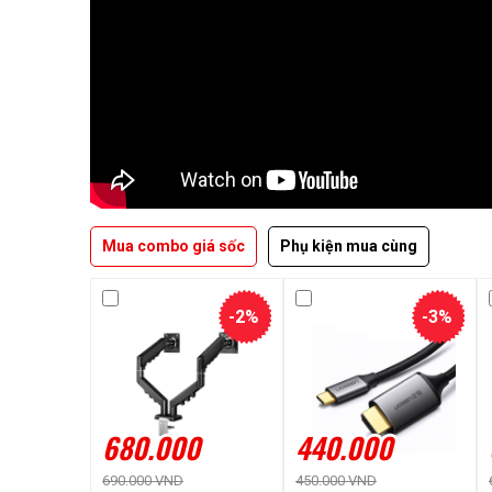
Mua combo giá sốc
Phụ kiện mua cùng
-2%
-3%
680.000
440.000
690.000 VND
450.000 VND