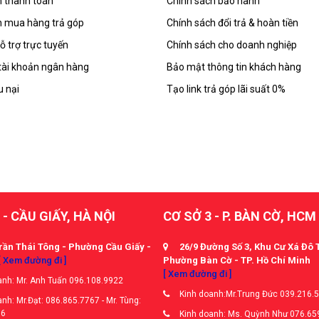
 thanh toán
Chính sách bảo hành
 mua hàng trả góp
Chính sách đổi trả & hoàn tiền
ỗ trợ trực tuyến
Chính sách cho doanh nghiệp
tài khoản ngân hàng
Bảo mật thông tin khách hàng
u nại
Tạo link trả góp lãi suất 0%
 - CẦU GIẤY, HÀ NỘI
CƠ SỞ 3 - P. BÀN CỜ, HCM
rần Thái Tông - Phường Cầu Giấy -
26/9 Đường Số 3, Khu Cư Xá Đô 
[ Xem đường đi ]
Phường Bàn Cờ - TP. Hồ Chí Minh
[ Xem đường đi ]
nh: Mr. Anh Tuấn 096.108.9922
Kinh doanh:Mr.Trung Đức 039.216.
nh: Mr.Đạt: 086.865.7767 - Mr. Tùng:
66
Kinh doanh: Ms. Quỳnh Như 076.65