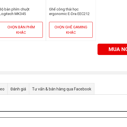
Bộ bàn phím chuột
Ghế công thái học
Logitech MK345
ergonomic E-Dra EEC212
Black
CHỌN BÀN PHÍM
CHỌN GHÊ GAMING
KHÁC
KHÁC
MUA N
deo
Đánh giá
Tư vấn & bán hàng qua Facebook