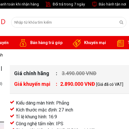
anh toán khi nhận hàng
Đổi trả trong 7 ngày
Bảo hành tận nơi
tuyến
Bán hàng trả góp
Khuyến mại
T
nh
|
Giá chính hãng
3.490.000 VNĐ
Giá khuyến mại
2.890.000 VNĐ
0)
[Giá đã có VAT]
Kiểu dáng màn hình: Phẳng
Kích thước mặc định: 27 inch
Tỉ lệ khung hình: 16:9
Công nghệ tấm nền: IPS
khác