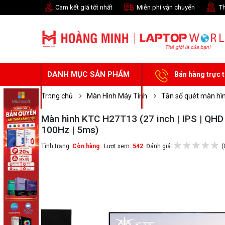
Cam kết giá tốt nhất
Miễn phí vận chuyển
Th
DANH MỤC SẢN PHẨM
Bán hàng trực 
Trang chủ
Màn Hình Máy Tính
Tần số quét màn hì
Màn hình KTC H27T13 (27 inch | IPS | QHD 
100Hz | 5ms)
Tình trạng:
Còn hàng
Lượt xem:
542
Đánh giá:
(
Chọn mua sản phẩm 