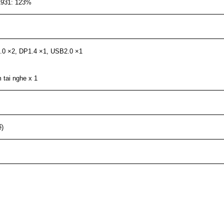
1931: 123%
.0 ×2, DP1.4 ×1, USB2.0 ×1
 tai nghe x 1
ế)