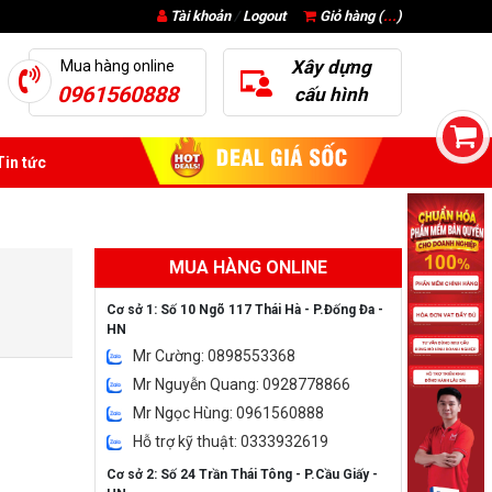
Tài khoản
/
Logout
Giỏ hàng (
...
)
Xây dựng
Mua hàng online
0961560888
cấu hình
in tức
MUA HÀNG ONLINE
Cơ sở 1: Số 10 Ngõ 117 Thái Hà - P.Đống Đa -
HN
Mr Cường: 0898553368
Mr Nguyễn Quang: 0928778866
Mr Ngọc Hùng: 0961560888
Hỗ trợ kỹ thuật: 0333932619
Cơ sở 2: Số 24 Trần Thái Tông - P.Cầu Giấy -