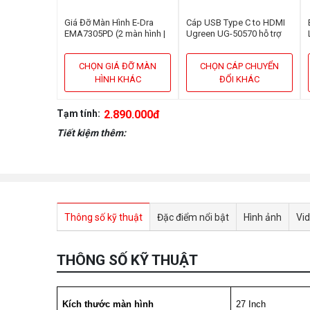
Giá Đỡ Màn Hình E-Dra
Cáp USB Type C to HDMI
EMA7305PD (2 màn hình |
Ugreen UG-50570 hỗ trợ
13inch - 32inch | Gắn bàn)
3D,4K cao cấp dài 1,5m
CHỌN GIÁ ĐỠ MÀN
CHỌN CÁP CHUYỂN
HÌNH KHÁC
ĐỔI KHÁC
Tạm tính:
2.890.000đ
Tiết kiệm thêm:
Thông số kỹ thuật
Đặc điểm nổi bật
Hình ảnh
Vi
THÔNG SỐ KỸ THUẬT
Kích thước màn hình
27 Inch