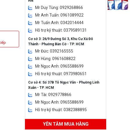
HN
Mr Duy Tùng: 0929268866
Mr Anh Tuấn: 0961089922
Mr Tuấn Anh: 0342014444
Hỗ trợ kỹ thuật: 0379589131
Cơ sở 3: 26/9 Đường Số 3, Khu Cư Xá Đô
tiếp
Thành - Phường Bàn Cờ - TP. HCM
Mr Đức: 0392165555
Mr Hùng: 0961608822
Mr Ngọc Anh: 0965588699
Hỗ trợ kỹ thuật: 0973980651
Cơ sở 4: Số 37B Tô Ngọc Vân - Phường Linh
Xuân - TP. HCM
Mr Tài: 0929778866
Mr Ngọc Anh: 0965588699
Hỗ trợ kỹ thuật: 0382388895
YÊN TÂM MUA HÀNG