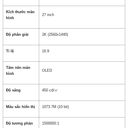
Kích thước màn
27 inch
hình
Độ phân giải
2K (2560x1440)
Tỉ lệ
16:9
Tấm nền màn
OLED
hình
Độ sáng
450 cd/㎡
Màu sắc hiển thị
1073.7M (10 bit)
Độ tương phản
1500000:1