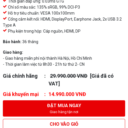
Thời gian đáp ứng: 0.03ms GTG
Chỉ số màu sắc: 135% sRGB, 99% DCI-P3
Hỗ trợ tiêu chuẩn: VESA 100x100mm
Cổng cắm kết nối: HDMI, DisplayPort, Earphone Jack, 2x USB 3.2
Type A
Phụ kiện trong hộp: Cáp nguồn, HDMI, DP
Bảo hành:
36 tháng
Giao hàng:
- Giao hàng miễn phí nội thành Hà Nội, Hồ Chí Minh
- Thời gian làm việc từ 8h30 - 21h từ thứ 2- CN
Giá chính hãng
29.990.000 VNĐ
[Giá đã có
VAT]
Giá khuyến mại
14.990.000 VNĐ
ĐẶT MUA NGAY
Giao hàng tận nơi
CHO VÀO GIỎ