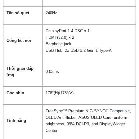
Tần số quét
240Hz
DisplayPort 1.4 DSC x 1
HDMI (v2.0) x 2
Cổng kết nối
Earphone jack
USB Hub: 2x USB 3.2 Gen 1 Type-A
Thời gian đáp
0.03ms
ứng
Góc nhìn
178°(H)/178°(V)
FreeSync™ Premium & G-SYNC® Compatible,
OLED Anti-flicker, ASUS OLED Care, uniform
Tính năng
brightness, 99% DCI-P3, and DisplayWidget
Center