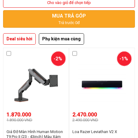
Cho vào giỏ để chọn tiếp
MUA TRẢ GÓP
Trả trước 0đ
Deal siêu hời
Phụ kiện mua cùng
-2%
-1%
1.870.000
2.470.000
1.890.000 VND
2.490.000 VND
Giá Đỡ Màn Hình Human Motion
Loa Razer Leviathan V2 X
T9 Pro II (23 - 43inch) Màu Xám