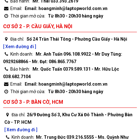
Bảo hành:
Mr. Thái 033.393.2619
Email:
Email: hoangminh@laptopworld.com.vn
Thời gian mở cửa:
Từ 8h30 - 20h30 hàng ngày
CƠ SỞ 2 - P. CẦU GIẤY, HÀ NỘI
Địa chỉ:
Số 24 Trần Thái Tông - Phường Cầu Giấy - Hà Nội
[ Xem đường đi ]
Kinh doanh:
Mr. Anh Tuấn 096.108.9922 - Mr Duy Tùng:
0929268866 - Mr. Đạt: 086.865.7767
Bảo hành:
Mr. Quốc Tuấn 0379.589.131 - Mr. Hữu Lộc
038.682.7104
Email:
Email: hoangminh@laptopworld.com.vn
Thời gian mở cửa:
Từ 8h30 - 20h30 hàng ngày
CƠ SỞ 3 - P. BÀN CỜ, HCM
Địa chỉ:
26/9 Đường Số 3, Khu Cư Xá Đô Thành - Phường Bàn
Cờ - TP. HCM
[ Xem đường đi ]
Kinh doanh:
Mr. Trung Đức 039.216.5555 - Ms. Quỳnh Như