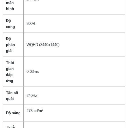
màn
hình
Độ
800R
cong
Độ
phân
WQHD (3440x1440)
giải
Thời
gian
0.03ms
đáp
ứng
Tần số
240Hz
quét
275 cd/m²
Độ sáng
Tỷ lệ