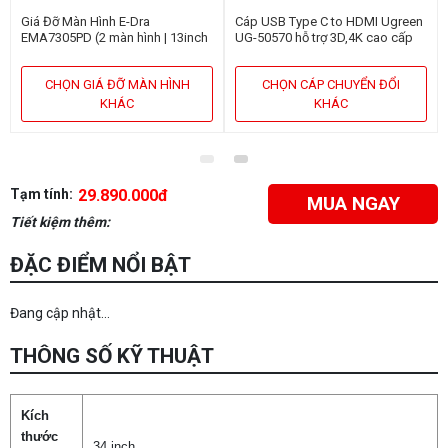
Giá Đỡ Màn Hình E-Dra
Cáp USB Type C to HDMI Ugreen
EMA7305PD (2 màn hình | 13inch
UG-50570 hỗ trợ 3D,4K cao cấp
- 32inch | Gắn bàn)
dài 1,5m
CHỌN GIÁ ĐỠ MÀN HÌNH
CHỌN CÁP CHUYỂN ĐỔI
KHÁC
KHÁC
Tạm tính:
29.890.000đ
MUA NGAY
Tiết kiệm thêm:
ĐẶC ĐIỂM NỔI BẬT
Đang cập nhật...
THÔNG SỐ KỸ THUẬT
Kích
thước
34 inch