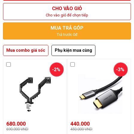
CHO VÀO GIỎ
Cho vào giỏ để chọn tiếp
MUA TRẢ GÓP
Trả trước 0đ
Mua combo giá sốc
Phụ kiện mua cùng
-2%
-3%
680.000
440.000
690.000 VND
450.000 VND