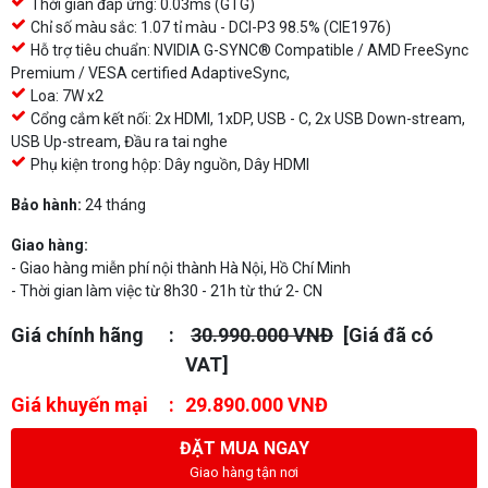
Thời gian đáp ứng: 0.03ms (GTG)
Chỉ số màu sắc: 1.07 tỉ màu - DCI-P3 98.5% (CIE1976)
Hỗ trợ tiêu chuẩn: NVIDIA G-SYNC® Compatible / AMD FreeSync
Premium / VESA certified AdaptiveSync,
Loa: 7W x2
Cổng cắm kết nối: 2x HDMI, 1xDP, USB - C, 2x USB Down-stream,
USB Up-stream, Đầu ra tai nghe
Phụ kiện trong hộp: Dây nguồn, Dây HDMI
Bảo hành:
24 tháng
Giao hàng:
- Giao hàng miễn phí nội thành Hà Nội, Hồ Chí Minh
- Thời gian làm việc từ 8h30 - 21h từ thứ 2- CN
Giá chính hãng
30.990.000 VNĐ
[Giá đã có
VAT]
Giá khuyến mại
29.890.000 VNĐ
ĐẶT MUA NGAY
Giao hàng tận nơi