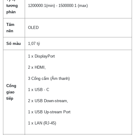
tương
1200000:1(min) - 1500000:1 (max)
phản
Tấm
OLED
nền
Số màu
1,07 tỷ
1 x DisplayPort
2 x HDMI,
3 Cổng cắm (Âm thanh)
Cổng
1 x USB - C
giao
tiếp
2 x USB Down-stream,
1 x USB Up-stream Port
1 x LAN (RJ-45)