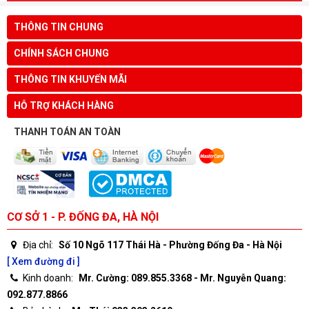
THÔNG TIN CHUNG
CHÍNH SÁCH CHUNG
THÔNG TIN KHUYẾN MÃI
HỖ TRỢ KHÁCH HÀNG
THANH TOÁN AN TOÀN
CƠ SỞ 1 - P. ĐỐNG ĐA, HÀ NỘI
Địa chỉ:
Số 10 Ngõ 117 Thái Hà - Phường Đống Đa - Hà Nội
[ Xem đường đi ]
Kinh doanh:
Mr. Cường: 089.855.3368 - Mr. Nguyễn Quang:
092.877.8866