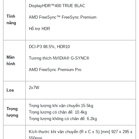
DisplayHDR™400 TRUE BLAC
Tính
AMD FreeSync™ FreeSync Premium
năng
Hỗ trợ HDR
DCI-P3 98.5%, HDR10
Màn
Tương thích NVIDIA® G-SYNC®
hình
Chọn mua sản phẩm khác
AMD FreeSync Premium Pro
2x7W
Loa
Trọng lượng khi vận chuyển:15.5kg
Trọng
Trọng lượng có chân đế: 10.4kg
lượng
Trọng lượng không có chân đế: 6.2kg
Kích thước khi vận chuyển (R x C x S) [mm] 927 x 295 x
550mm