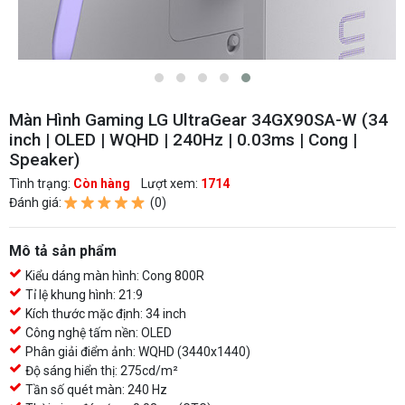
Màn Hình Gaming LG UltraGear 34GX90SA-W (34
inch | OLED | WQHD | 240Hz | 0.03ms | Cong |
Speaker)
Tình trạng:
Còn hàng
Lượt xem:
1714
Đánh giá:
(0)
Mô tả sản phẩm
Kiểu dáng màn hình: Cong 800R
Tỉ lệ khung hình: 21:9
Kích thước mặc định: 34 inch
Công nghệ tấm nền: OLED
Phân giải điểm ảnh: WQHD (3440x1440)
Độ sáng hiển thị: 275cd/m²
Tần số quét màn: 240 Hz