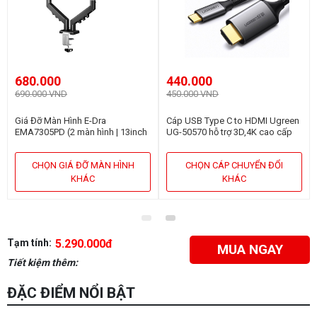
680.000
440.000
690.000 VND
450.000 VND
Giá Đỡ Màn Hình E-Dra
Cáp USB Type C to HDMI Ugreen
EMA7305PD (2 màn hình | 13inch
UG-50570 hỗ trợ 3D,4K cao cấp
- 32inch | Gắn bàn)
dài 1,5m
CHỌN GIÁ ĐỠ MÀN HÌNH
CHỌN CÁP CHUYỂN ĐỔI
KHÁC
KHÁC
Tạm tính:
5.290.000đ
MUA NGAY
Tiết kiệm thêm:
ĐẶC ĐIỂM NỔI BẬT