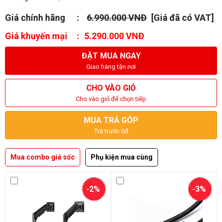
Giá chính hãng
6.990.000 VNĐ
[Giá đã có VAT]
Giá khuyến mại
5.290.000 VNĐ
ĐẶT MUA NGAY
Giao hàng tận nơi
CHO VÀO GIỎ
Cho vào giỏ để chọn tiếp
MUA TRẢ GÓP
Trả trước 0đ
Mua combo giá sốc
Phụ kiện mua cùng
-2%
-3%