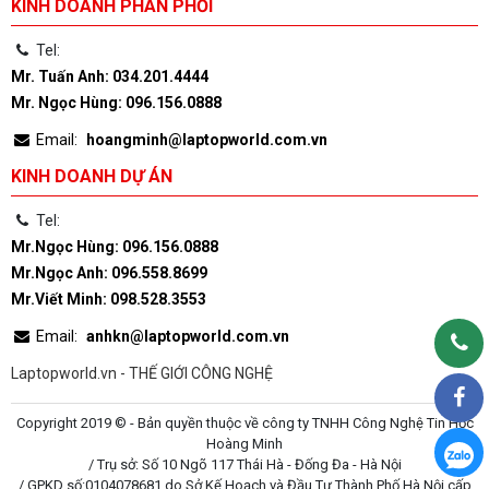
KINH DOANH PHÂN PHỐI
Tel:
Mr. Tuấn Anh: 034.201.4444
Mr. Ngọc Hùng: 096.156.0888
Email:
hoangminh@laptopworld.com.vn
KINH DOANH DỰ ÁN
Tel:
Mr.Ngọc Hùng: 096.156.0888
Mr.Ngọc Anh: 096.558.8699
Mr.Viết Minh: 098.528.3553
Email:
anhkn@laptopworld.com.vn
Laptopworld.vn - THẾ GIỚI CÔNG NGHỆ
Copyright 2019 © - Bản quyền thuộc về công ty TNHH Công Nghệ Tin Học
Hoàng Minh
/ Trụ sở: Số 10 Ngõ 117 Thái Hà - Đống Đa - Hà Nội
/ GPKD số:0104078681 do Sở Kế Hoạch và Đầu Tư Thành Phố Hà Nội cấp