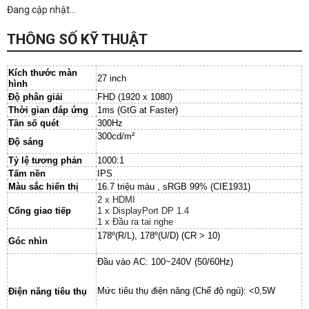
Đang cập nhật...
THÔNG SỐ KỸ THUẬT
Kích thước màn
27 inch
hình
Độ phân giải
FHD (1920 x 1080)
Thời gian đáp ứng
1ms (GtG at Faster)
Tần số quét
300Hz
300cd/m²
Độ sáng
Tỷ lệ tương phản
1000:1
Tấm nền
IPS
Màu sắc hiển thị
16.7 triệu màu , sRGB 99% (CIE1931)
2 x HDMI
Cổng giao tiếp
1 x DisplayPort DP 1.4
1 x Đầu ra tai nghe
178º(R/L), 178º(U/D) (CR > 10)
Góc nhìn
Đầu vào AC: 100~240V (50/60Hz)
Mức tiêu thụ điện năng (Chế độ ngủ): <0,5W
Điện năng tiêu thụ