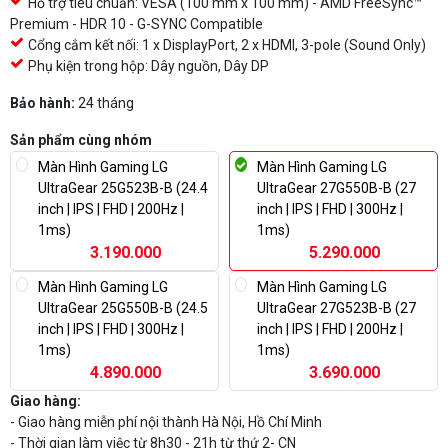
Hỗ trợ tiêu chuẩn: VESA (100 mm x 100 mm) - AMD FreeSync™
Premium - HDR 10 - G-SYNC Compatible
Cổng cắm kết nối: 1 x DisplayPort, 2 x HDMI, 3-pole (Sound Only)
Phụ kiện trong hộp: Dây nguồn, Dây DP
Bảo hành:
24 tháng
Sản phẩm cùng nhóm
Màn Hình Gaming LG
Màn Hình Gaming LG
UltraGear 25G523B-B (24.4
UltraGear 27G550B-B (27
inch | IPS | FHD | 200Hz |
inch | IPS | FHD | 300Hz |
1ms)
1ms)
3.190.000
5.290.000
Màn Hình Gaming LG
Màn Hình Gaming LG
UltraGear 25G550B-B (24.5
UltraGear 27G523B-B (27
inch | IPS | FHD | 300Hz |
inch | IPS | FHD | 200Hz |
1ms)
1ms)
4.890.000
3.690.000
Giao hàng:
- Giao hàng miễn phí nội thành Hà Nội, Hồ Chí Minh
- Thời gian làm việc từ 8h30 - 21h từ thứ 2- CN