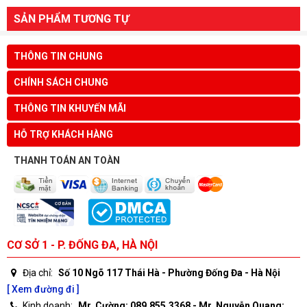
SẢN PHẨM TƯƠNG TỰ
THÔNG TIN CHUNG
CHÍNH SÁCH CHUNG
THÔNG TIN KHUYẾN MÃI
HỖ TRỢ KHÁCH HÀNG
THANH TOÁN AN TOÀN
CƠ SỞ 1 - P. ĐỐNG ĐA, HÀ NỘI
Địa chỉ:
Số 10 Ngõ 117 Thái Hà - Phường Đống Đa - Hà Nội
[ Xem đường đi ]
Kinh doanh:
Mr. Cường: 089.855.3368 - Mr. Nguyễn Quang: