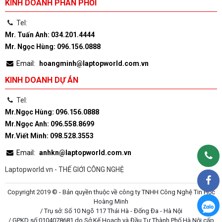
KINH DOANH PHÂN PHỐI
Tel:
Mr. Tuấn Anh: 034.201.4444
Mr. Ngọc Hùng: 096.156.0888
Email:
hoangminh@laptopworld.com.vn
KINH DOANH DỰ ÁN
Tel:
Mr.Ngọc Hùng: 096.156.0888
Mr.Ngọc Anh: 096.558.8699
Mr.Viết Minh: 098.528.3553
Email:
anhkn@laptopworld.com.vn
Laptopworld.vn - THẾ GIỚI CÔNG NGHỆ
Copyright 2019 © - Bản quyền thuộc về công ty TNHH Công Nghệ Tin Học
Hoàng Minh
/ Trụ sở: Số 10 Ngõ 117 Thái Hà - Đống Đa - Hà Nội
/ GPKD số:0104078681 do Sở Kế Hoạch và Đầu Tư Thành Phố Hà Nội cấp