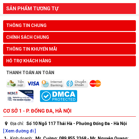
SẢN PHẨM TƯƠNG TỰ
THÔNG TIN CHUNG
CHÍNH SÁCH CHUNG
THÔNG TIN KHUYẾN MÃI
HỖ TRỢ KHÁCH HÀNG
THANH TOÁN AN TOÀN
CƠ SỞ 1 - P. ĐỐNG ĐA, HÀ NỘI
Địa chỉ:
Số 10 Ngõ 117 Thái Hà - Phường Đống Đa - Hà Nội
[ Xem đường đi ]
Kinh doanh:
Mr. Cường: 089.855.3368 - Mr. Nguyễn Quang: