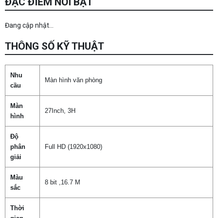
ĐẶC ĐIỂM NỔI BẬT
Đang cập nhật...
THÔNG SỐ KỸ THUẬT
Nhu
Màn hình văn phòng
cầu
Màn
27Inch, 3H
hình
Độ
phân
Full HD (1920x1080)
giải
Màu
8 bit ,16.7 M
sắc
Thời