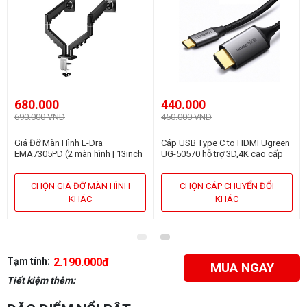
680.000
440.000
690.000 VND
450.000 VND
Giá Đỡ Màn Hình E-Dra
Cáp USB Type C to HDMI Ugreen
EMA7305PD (2 màn hình | 13inch
UG-50570 hỗ trợ 3D,4K cao cấp
- 32inch | Gắn bàn)
dài 1,5m
CHỌN GIÁ ĐỠ MÀN HÌNH
CHỌN CÁP CHUYỂN ĐỔI
KHÁC
KHÁC
Tạm tính:
2.190.000đ
MUA NGAY
Tiết kiệm thêm: