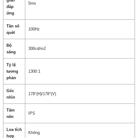
gian
5ms
đáp
ứng
Tần số
100Hz
quét
Độ
300cd/m2
sáng
Tỷ lệ
tương
1300:1
phản
Góc
178°(H)/178°(V)
nhìn
Tấm
IPS
nền
Loa tích
Không
hợp