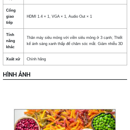
Cổng
giao
HDMI 1.4 × 1, VGA × 1, Audio Out × 1
tiếp
Tính
Thân máy siêu mỏng với viền siêu mỏng ở 3 cạnh; Thiết
năng
kế ánh sáng xanh thấp để chăm sóc mắt. Giảm nhiễu 3D
khác
Xuất xứ
Chính hãng
Chọn mua sản phẩm khác
HÌNH ẢNH