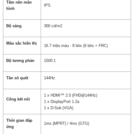
Tấm nền màn
IPS
hình
Độ sáng
300 cd/m2
Màu sắc hiển thị
16.7 triệu màu - 8 bits (6 bits + FRC)
Độ tương phản
1500:1
Tần số quét
144Hz
1 x HDMI™ 2.0 (FHD@144Hz)
Cổng kết nối
1 x DisplayPort 1.2a
1 x D-Sub (VGA)
Thời gian đáp
1ms (MPRT) / 4ms (GTG)
ứng