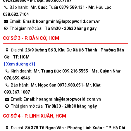
0929268866 - Mr. Đạt: 086.865.7767
Bảo hành:
Mr. Quốc Tuấn 0379.589.131 - Mr. Hữu Lộc
038.682.7104
Email:
Email: hoangminh@laptopworld.com.vn
Thời gian mở cửa:
Từ 8h30 - 20h30 hàng ngày
CƠ SỞ 3 - P. BÀN CỜ, HCM
Địa chỉ:
26/9 Đường Số 3, Khu Cư Xá Đô Thành - Phường Bàn
Cờ - TP. HCM
[ Xem đường đi ]
Kinh doanh:
Mr. Trung Đức 039.216.5555 - Ms. Quỳnh Như
076.659.4946
Bảo hành:
Mr. Ngọc Sơn 0973.980.651- Mr. Kiệt
093.367.1087
Email:
Email: hoangminh@laptopworld.com.vn
Thời gian mở cửa:
Từ 8h30 - 20h30 hàng ngày
CƠ SỞ 4 - P. LINH XUÂN, HCM
Địa chỉ:
Số 37B Tô Ngọc Vân - Phường Linh Xuân - TP. Hồ Chí