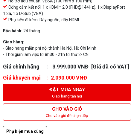
Hỗ trợ tiêu chuẩn: VESA (100 mm x 100 mm)
Cổng cắm kết nối: 1 x HDMI™ 2.0 (FHD@144Hz), 1 x DisplayPort
1.2a, 1 x D-Sub (VGA)
Phụ kiện đi kèm: Dây nguồn, dây HDMI
Bảo hành:
24 tháng
Giao hàng:
- Giao hàng miễn phí nội thành Hà Nội, Hồ Chí Minh
- Thời gian làm việc từ 8h30 - 21h từ thứ 2- CN
Giá chính hãng
3.999.000 VNĐ
[Giá đã có VAT]
Giá khuyến mại
2.090.000 VNĐ
ĐẶT MUA NGAY
Giao hàng tận nơi
CHO VÀO GIỎ
Cho vào giỏ để chọn tiếp
Phụ kiện mua cùng