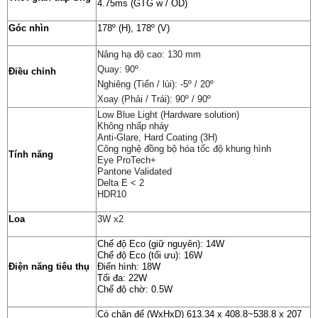
4.75ms (GTG w / OD)
Góc nhìn
178º (H), 178º (V)
Nâng hạ độ cao: 130 mm
Quay: 90º
Điều chỉnh
Nghiêng (Tiến / lùi): -5º / 20º
Xoay (Phải / Trái): 90º / 90º
Low Blue Light (Hardware solution)
Không nhấp nháy
Anti-Glare, Hard Coating (3H)
Công nghệ đồng bộ hóa tốc độ khung hình
Tính năng
Eye ProTech+
Pantone Validated
Delta E < 2
HDR10
Loa
3W x2
Chế độ Eco (giữ nguyên): 14W
Chế độ Eco (tối ưu): 16W
Điện năng tiêu thụ
Điển hình: 18W
Tối đa: 22W
Chế độ chờ: 0.5W
Có chân đế (WxHxD) 613.34 x 408.8~538.8 x 207