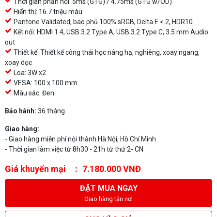
Thời gian phản hồi: 5ms (GTG) / 4.75ms (GTG w/OD)
Hiển thị: 16.7 triệu màu
Pantone Validated, bao phủ 100% sRGB, Delta E < 2, HDR10
Kết nối: HDMI 1.4, USB 3.2 Type A, USB 3.2 Type C, 3.5 mm Audio
out
Thiết kế: Thiết kế công thái học nâng hạ, nghiêng, xoay ngang,
xoay dọc
Loa: 3W x2
VESA: 100 x 100 mm
Màu sắc: Đen
Bảo hành:
36 tháng
Giao hàng:
- Giao hàng miễn phí nội thành Hà Nội, Hồ Chí Minh
- Thời gian làm việc từ 8h30 - 21h từ thứ 2- CN
Giá khuyến mại
7.180.000 VNĐ
ĐẶT MUA NGAY
Giao hàng tận nơi