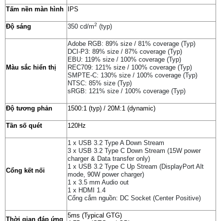
Tấm nền màn hình
IPS
2
Độ sáng
350 cd/m
(typ)
Adobe RGB: 89% size / 81% coverage (Typ)
DCI-P3: 89% size / 87% coverage (Typ)
EBU: 119% size / 100% coverage (Typ)
Màu sắc hiển thị
REC709: 121% size / 100% coverage (Typ)
SMPTE-C: 130% size / 100% coverage (Typ)
NTSC: 85% size (Typ)
sRGB: 121% size / 100% coverage (Typ)
Độ tương phản
1500:1 (typ) / 20M:1 (dynamic)
Tần số quét
120Hz
1 x USB 3.2 Type A Down Stream
3 x USB 3.2 Type C Down Stream (15W power
charger & Data transfer only)
1 x USB 3.2 Type C Up Stream (DisplayPort Alt
Cổng kết nối
mode, 90W power charger)
1 x 3.5 mm Audio out
1 x HDMI 1.4
Cổng cắm nguồn: DC Socket (Center Positive)
5ms (Typical GTG)
Thời gian đáp ứng