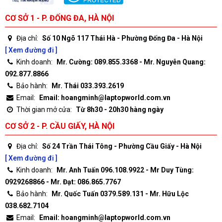
CƠ SỞ 1 - P. ĐỐNG ĐA, HÀ NỘI
Địa chỉ:
Số 10 Ngõ 117 Thái Hà - Phường Đống Đa - Hà Nội
[ Xem đường đi ]
Kinh doanh:
Mr. Cường: 089.855.3368 - Mr. Nguyễn Quang:
092.877.8866
Bảo hành:
Mr. Thái 033.393.2619
Email:
Email: hoangminh@laptopworld.com.vn
Thời gian mở cửa:
Từ 8h30 - 20h30 hàng ngày
CƠ SỞ 2 - P. CẦU GIẤY, HÀ NỘI
Địa chỉ:
Số 24 Trần Thái Tông - Phường Cầu Giấy - Hà Nội
[ Xem đường đi ]
Kinh doanh:
Mr. Anh Tuấn 096.108.9922 - Mr Duy Tùng:
0929268866 - Mr. Đạt: 086.865.7767
Bảo hành:
Mr. Quốc Tuấn 0379.589.131 - Mr. Hữu Lộc
038.682.7104
Email:
Email: hoangminh@laptopworld.com.vn