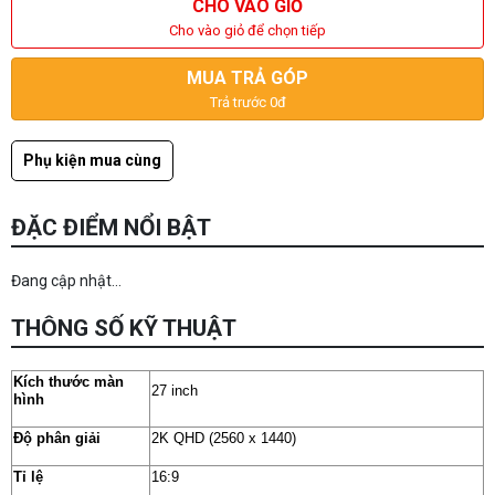
CHO VÀO GIỎ
Cho vào giỏ để chọn tiếp
MUA TRẢ GÓP
Trả trước 0đ
Phụ kiện mua cùng
ĐẶC ĐIỂM NỔI BẬT
Đang cập nhật...
THÔNG SỐ KỸ THUẬT
Kích thước màn
27 inch
hình
Độ phân giải
2K QHD (2560 x 1440)
Tỉ lệ
16:9