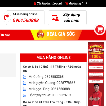
Tài khoản
/
Logout
Giỏ hàng (
...
)
Xây dựng
Mua hàng online
0961560888
cấu hình
in tức
MUA HÀNG ONLINE
Cơ sở 1: Số 10 Ngõ 117 Thái Hà - P.Đống Đa -
HN
Mr Cường: 0898553368
Mr Nguyễn Quang: 0928778866
Mr Ngọc Hùng: 0961560888
Hỗ trợ kỹ thuật: 0333932619
Cơ sở 2: Số 24 Trần Thái Tông - P.Cầu Giấy -