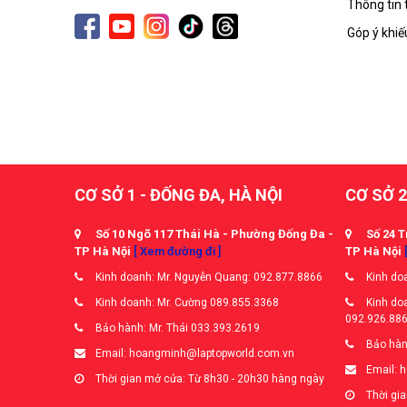
Thông tin 
Góp ý khiế
CƠ SỞ 1 - ĐỐNG ĐA, HÀ NỘI
CƠ SỞ 2
Số 10 Ngõ 117 Thái Hà - Phường Đống Đa -
Số 24 T
TP Hà Nội
[ Xem đường đi ]
TP Hà Nội
Kinh doanh: Mr. Nguyễn Quang: 092.877.8866
Kinh doa
Kinh doanh: Mr. Cường 089.855.3368
Kinh doa
092.926.88
Bảo hành: Mr. Thái 033.393.2619
Bảo hàn
Email: hoangminh@laptopworld.com.vn
Email: 
Thời gian mở cửa: Từ 8h30 - 20h30 hàng ngày
Thời gia