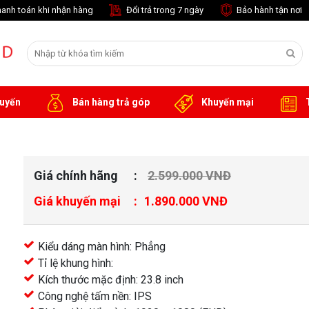
anh toán khi nhận hàng
Đổi trả trong 7 ngày
Bảo hành tận nơi
tuyến
Bán hàng trả góp
Khuyến mại
T
Giá chính hãng
2.599.000 VNĐ
Giá khuyến mại
1.890.000 VNĐ
)
Kiểu dáng màn hình: Phẳng
Tỉ lệ khung hình:
Kích thước mặc định: 23.8 inch
Công nghệ tấm nền: IPS