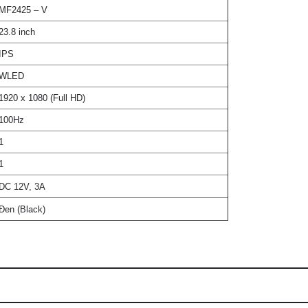
MF2425 – V
23.8 inch
IPS
WLED
1920 x 1080 (Full HD)
100Hz
1
1
DC 12V, 3A
Đen (Black)