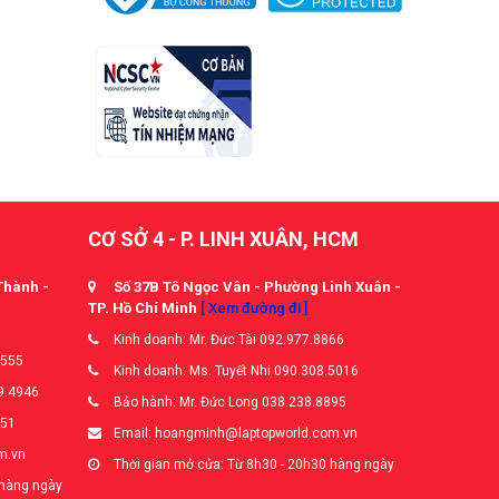
CƠ SỞ 4 - P. LINH XUÂN, HCM
Thành -
Số 37B Tô Ngọc Vân - Phường Linh Xuân -
TP. Hồ Chí Minh
[ Xem đường đi ]
Kinh doanh: Mr. Đức Tài 092.977.8866
5555
Kinh doanh: Ms. Tuyết Nhi 090.308.5016
9.4946
Bảo hành: Mr. Đức Long 038.238.8895
651
Email: hoangminh@laptopworld.com.vn
m.vn
Thời gian mở cửa: Từ 8h30 - 20h30 hàng ngày
 hàng ngày