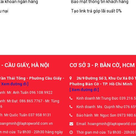
tài khoản ngân hàng
Bảo mật thông tin khách hàng
u nại
Tạo link trả góp lãi suất 0%
 - CẦU GIẤY, HÀ NỘI
CƠ SỞ 3 - P. BÀN CỜ, HCM
rần Thái Tông - Phường Cầu Giấy -
26/9 Đường Số 3, Khu Cư Xá Đô 
[ Xem đường đi ]
Phường Bàn Cờ - TP. Hồ Chí Minh
[ Xem đường đi ]
nh: Mr. Anh Tuấn 096.108.9922
Kinh doanh:Mr.Trung Đức 039.216.
nh: Mr.Đạt: 086.865.7767 - Mr. Tùng:
66
Kinh doanh: Ms. Quỳnh Như 076.65
h: Mr.Quốc Tuấn 037.958.9131
Bảo hành: Mr. Ngọc Sơn 0973.980.
hoangminh@laptopworld.com.vn
Email: hoangminh@laptopworld.co
n mở cửa: Từ 8h30 - 20h30 hàng ngày
Thời gian mở cửa: Từ 8h30 - 20h30