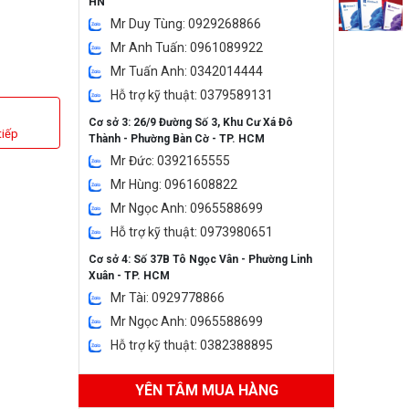
HN
Mr Duy Tùng: 0929268866
Mr Anh Tuấn: 0961089922
Mr Tuấn Anh: 0342014444
Hỗ trợ kỹ thuật: 0379589131
Cơ sở 3: 26/9 Đường Số 3, Khu Cư Xá Đô
tiếp
Thành - Phường Bàn Cờ - TP. HCM
Mr Đức: 0392165555
Mr Hùng: 0961608822
Mr Ngọc Anh: 0965588699
Hỗ trợ kỹ thuật: 0973980651
Cơ sở 4: Số 37B Tô Ngọc Vân - Phường Linh
Xuân - TP. HCM
Mr Tài: 0929778866
Mr Ngọc Anh: 0965588699
Hỗ trợ kỹ thuật: 0382388895
YÊN TÂM MUA HÀNG