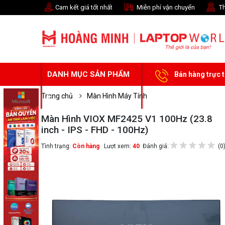
Cam kết giá tốt nhất
Miễn phí vận chuyển
Th
DANH MỤC SẢN PHẨM
Bán hàng trực 
Trang chủ
Màn Hình Máy Tính
Màn Hình VIOX MF2425 V1 100Hz (23.8
inch - IPS - FHD - 100Hz)
Tình trạng:
Còn hàng
Lượt xem:
40
Đánh giá:
(0