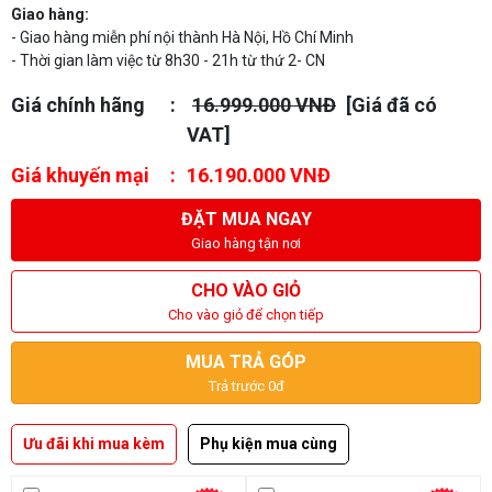
Giao hàng:
- Giao hàng miễn phí nội thành Hà Nội, Hồ Chí Minh
- Thời gian làm việc từ 8h30 - 21h từ thứ 2- CN
Giá chính hãng
16.999.000 VNĐ
[Giá đã có
VAT]
Giá khuyến mại
16.190.000 VNĐ
ĐẶT MUA NGAY
Giao hàng tận nơi
CHO VÀO GIỎ
Cho vào giỏ để chọn tiếp
MUA TRẢ GÓP
Trả trước 0đ
Ưu đãi khi mua kèm
Phụ kiện mua cùng