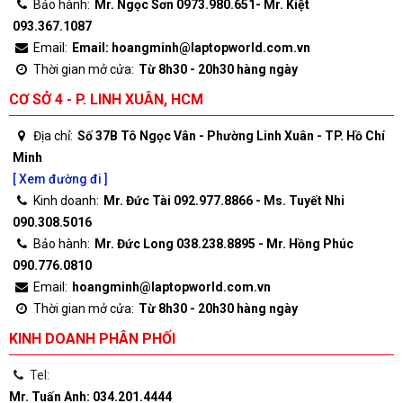
Bảo hành:
Mr. Ngọc Sơn 0973.980.651- Mr. Kiệt
093.367.1087
Email:
Email: hoangminh@laptopworld.com.vn
Thời gian mở cửa:
Từ 8h30 - 20h30 hàng ngày
CƠ SỞ 4 - P. LINH XUÂN, HCM
Địa chỉ:
Số 37B Tô Ngọc Vân - Phường Linh Xuân - TP. Hồ Chí
Minh
[ Xem đường đi ]
Kinh doanh:
Mr. Đức Tài 092.977.8866 - Ms. Tuyết Nhi
090.308.5016
Bảo hành:
Mr. Đức Long 038.238.8895 - Mr. Hồng Phúc
090.776.0810
Email:
hoangminh@laptopworld.com.vn
Thời gian mở cửa:
Từ 8h30 - 20h30 hàng ngày
KINH DOANH PHÂN PHỐI
Tel:
Mr. Tuấn Anh: 034.201.4444