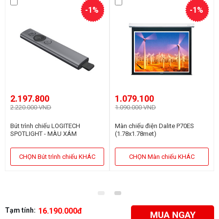
-1%
-1%
2.197.800
1.079.100
2.220.000 VND
1.090.000 VND
Bút trình chiếu LOGITECH
Màn chiếu điện Dalite P70ES
SPOTLIGHT - MÀU XÁM
(1.78x1.78met)
CHỌN Bút trình chiếu KHÁC
CHỌN Màn chiếu KHÁC
Tạm tính:
16.190.000đ
MUA NGAY