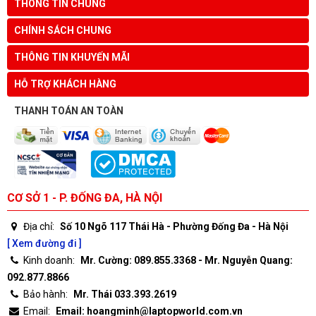
THÔNG TIN CHUNG
CHÍNH SÁCH CHUNG
THÔNG TIN KHUYẾN MÃI
HỖ TRỢ KHÁCH HÀNG
THANH TOÁN AN TOÀN
CƠ SỞ 1 - P. ĐỐNG ĐA, HÀ NỘI
Địa chỉ:
Số 10 Ngõ 117 Thái Hà - Phường Đống Đa - Hà Nội
[ Xem đường đi ]
Kinh doanh:
Mr. Cường: 089.855.3368 - Mr. Nguyễn Quang:
092.877.8866
Bảo hành:
Mr. Thái 033.393.2619
Email:
Email: hoangminh@laptopworld.com.vn