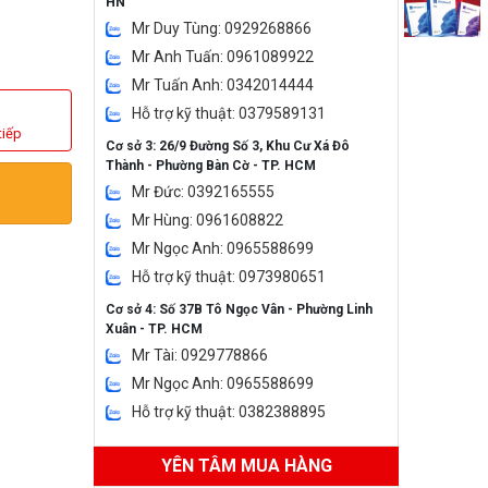
HN
Mr Duy Tùng: 0929268866
Mr Anh Tuấn: 0961089922
Mr Tuấn Anh: 0342014444
Hỗ trợ kỹ thuật: 0379589131
tiếp
Cơ sở 3: 26/9 Đường Số 3, Khu Cư Xá Đô
Thành - Phường Bàn Cờ - TP. HCM
Mr Đức: 0392165555
Mr Hùng: 0961608822
Mr Ngọc Anh: 0965588699
Hỗ trợ kỹ thuật: 0973980651
Cơ sở 4: Số 37B Tô Ngọc Vân - Phường Linh
Xuân - TP. HCM
Mr Tài: 0929778866
Mr Ngọc Anh: 0965588699
Hỗ trợ kỹ thuật: 0382388895
YÊN TÂM MUA HÀNG