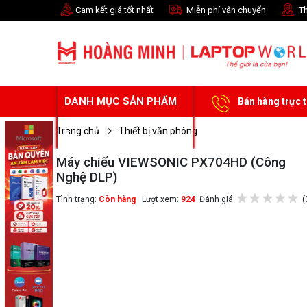
Cam kết giá tốt nhất
Miễn phí vận chuyển
Th
DANH MỤC SẢN PHẨM
Bán hàng trực 
Trang chủ
Thiết bị văn phòng
Máy chiếu VIEWSONIC PX704HD (Công
Nghệ DLP)
Tình trạng:
Còn hàng
Lượt xem:
924
Đánh giá:
(
Chọn mua sản phẩm 