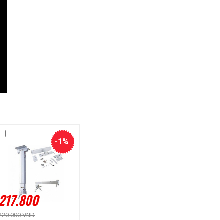
-1%
217.800
220.000 VND