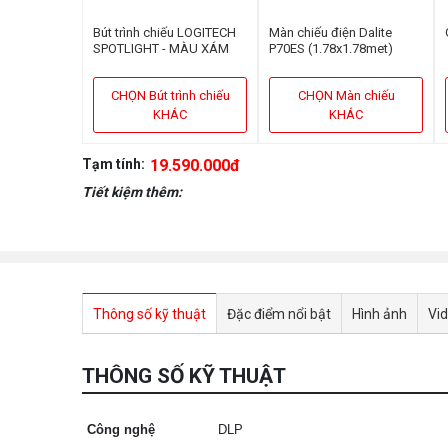
Bút trình chiếu LOGITECH
Màn chiếu điện Dalite
SPOTLIGHT - MÀU XÁM
P70ES (1.78x1.78met)
CHỌN Bút trình chiếu
CHỌN Màn chiếu
KHÁC
KHÁC
Tạm tính:
19.590.000đ
Tiết kiệm thêm:
Thông số kỹ thuật
Đặc điểm nổi bật
Hình ảnh
Vi
THÔNG SỐ KỸ THUẬT
Công nghệ
DLP