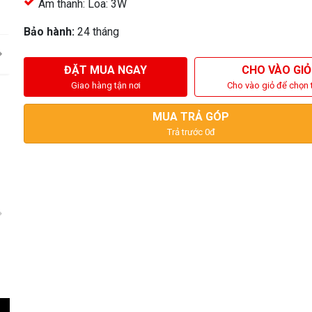
Âm thanh: Loa: 3W
Bảo hành:
24 tháng
ĐẶT MUA NGAY
CHO VÀO GIỎ
Giao hàng tận nơi
Cho vào giỏ để chọn 
MUA TRẢ GÓP
Trả trước 0đ