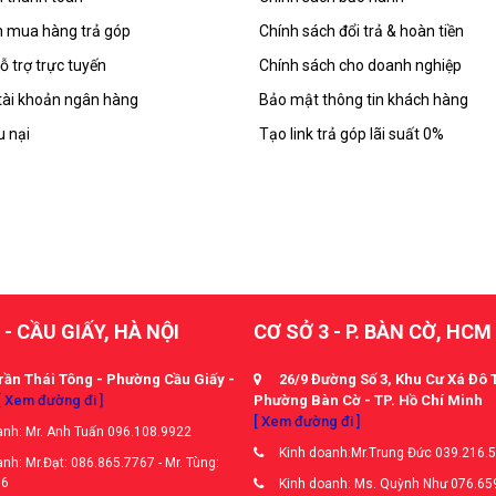
 mua hàng trả góp
Chính sách đổi trả & hoàn tiền
ỗ trợ trực tuyến
Chính sách cho doanh nghiệp
tài khoản ngân hàng
Bảo mật thông tin khách hàng
u nại
Tạo link trả góp lãi suất 0%
 - CẦU GIẤY, HÀ NỘI
CƠ SỞ 3 - P. BÀN CỜ, HCM
rần Thái Tông - Phường Cầu Giấy -
26/9 Đường Số 3, Khu Cư Xá Đô 
[ Xem đường đi ]
Phường Bàn Cờ - TP. Hồ Chí Minh
[ Xem đường đi ]
nh: Mr. Anh Tuấn 096.108.9922
Kinh doanh:Mr.Trung Đức 039.216.
nh: Mr.Đạt: 086.865.7767 - Mr. Tùng:
66
Kinh doanh: Ms. Quỳnh Như 076.65