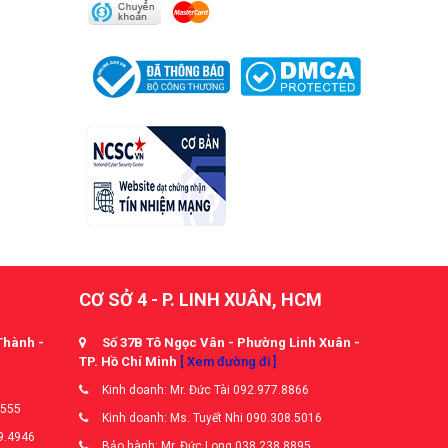
CƠ SỞ 4 - P. LINH XUÂN, HCM
Thành -
Số 37B Tô Ngọc Vân - Phường Linh Xuân -
TP. Hồ Chí Minh
[ Xem đường đi ]
Kinh doanh: Mr. Đức Tài 092.977.8866
5555
Kinh doanh: Ms. Tuyết Nhi 090.308.5016
9.4946
Bảo hành: Mr. Đức Long 038.238.8895