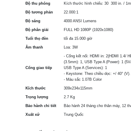
Độ thu phóng
Kích thước hình chiếu: 30 ­ 300 in. / 
Độ tương phản
22.000:1
Độ sáng
4000 ANSI Lumens
Độ phân giải
FULL HD 1080P (1920x1080)
Tuổi thọ đèn
tối đa 15.000 giờ
Âm thanh
Loa: 3W
- Cổng kết nối: HDMI in: 2(HDMI 1.4/ HD
(3.5mm): 1, USB Type A (Power): 1 (5V/
Cổng giao tiếp
USB Type A (Services): 1
- Keystone: Theo chiều dọc: +/­ 40° (V).
- Màu sắc 1.07B Color
Kích thước
309x234x115mm
Trọng lượng
2.7 Kg
Bảo hành chi tiết
Bảo hành 24 tháng cho thân máy, 12 th
Xuất xứ
Trung Quốc