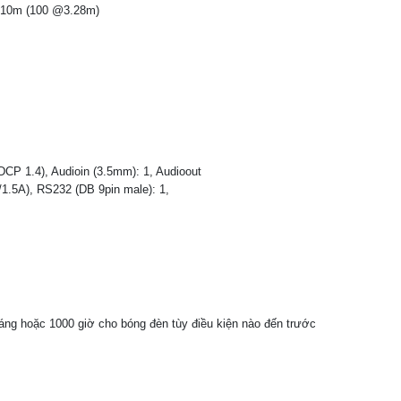
1m­10m (100 @3.28m)
CP 1.4), Audio­in (3.5mm): 1, Audio­out
1.5A), RS232 (DB 9­pin male): 1,
áng hoặc 1000 giờ cho bóng đèn tùy điều kiện nào đến trước