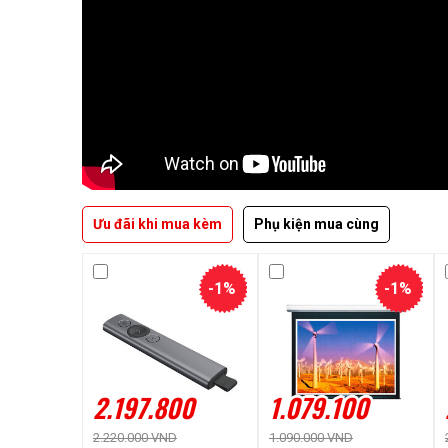
Ưu đãi khi mua kèm
Phụ kiện mua cùng
-1%
-1%
2.197.800
1.079.100
2.220.000 VND
1.090.000 VND