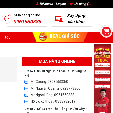
Tài khoản
/
Logout
Giỏ hàng (
...
)
Xây dựng
Mua hàng online
0961560888
cấu hình
in tức
MUA HÀNG ONLINE
Cơ sở 1: Số 10 Ngõ 117 Thái Hà - P.Đống Đa -
HN
Mr Cường: 0898553368
Mr Nguyễn Quang: 0928778866
Mr Ngọc Hùng: 0961560888
Hỗ trợ kỹ thuật: 0333932619
Cơ sở 2: Số 24 Trần Thái Tông - P.Cầu Giấy -