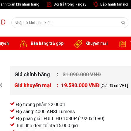
anh toán khi nhận hàng
Đổi trả trong 7 ngày
Bảo hành tận nơi
tuyến
Bán hàng trả góp
Khuyến mại
T
Giá chính hãng
31.090.000 VNĐ
Giá khuyến mại
19.590.000 VNĐ
0)
[Giá đã có VAT]
Độ tương phản: 22.000:1
Độ sáng: 4000 ANSI Lumens
khác
Độ phân giải: FULL HD 1080P (1920x1080)
Tuổi thọ đèn: tối đa 15.000 giờ