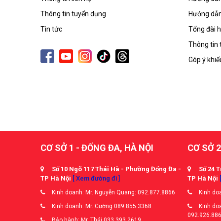
Thông tin tuyển dụng
Hướng dẫn
Tin tức
Tổng đài h
Thông tin 
Góp ý khiế
CƠ SỞ 1 - ĐỐNG ĐA, HÀ NỘI
CƠ SỞ 2
Số 10 Ngõ 117 Thái Hà - Phường Đống Đa -
Số 24 T
TP Hà Nội
[ Xem đường đi ]
TP Hà Nội
Kinh doanh: Mr. Nguyễn Quang: 092.877.8866
Kinh doa
Kinh doanh: Mr. Cường 089.855.3368
Kinh doa
092.926.88
Bảo hành: Mr. Thái 033.393.2619