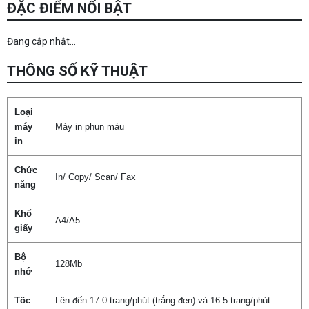
ĐẶC ĐIỂM NỔI BẬT
Đang cập nhật...
THÔNG SỐ KỸ THUẬT
Loại
máy
Máy in phun màu
in
Chức
In/ Copy/ Scan/ Fax
năng
Khổ
A4/A5
giấy
Bộ
128Mb
nhớ
Tốc
Lên đến 17.0 trang/phút (trắng đen) và 16.5 trang/phút