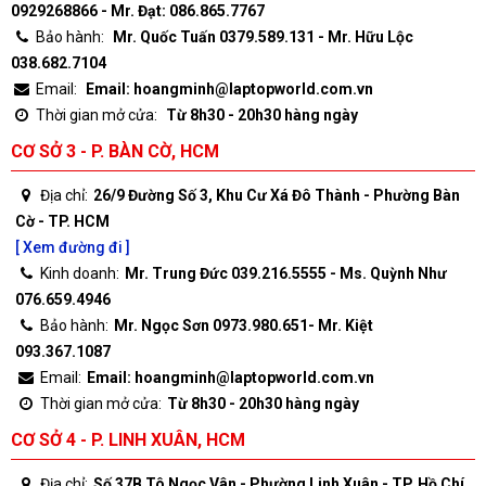
0929268866 - Mr. Đạt: 086.865.7767
Bảo hành:
Mr. Quốc Tuấn 0379.589.131 - Mr. Hữu Lộc
038.682.7104
Email:
Email: hoangminh@laptopworld.com.vn
Thời gian mở cửa:
Từ 8h30 - 20h30 hàng ngày
CƠ SỞ 3 - P. BÀN CỜ, HCM
Địa chỉ:
26/9 Đường Số 3, Khu Cư Xá Đô Thành - Phường Bàn
Cờ - TP. HCM
[ Xem đường đi ]
Kinh doanh:
Mr. Trung Đức 039.216.5555 - Ms. Quỳnh Như
076.659.4946
Bảo hành:
Mr. Ngọc Sơn 0973.980.651- Mr. Kiệt
093.367.1087
Email:
Email: hoangminh@laptopworld.com.vn
Thời gian mở cửa:
Từ 8h30 - 20h30 hàng ngày
CƠ SỞ 4 - P. LINH XUÂN, HCM
Địa chỉ:
Số 37B Tô Ngọc Vân - Phường Linh Xuân - TP. Hồ Chí