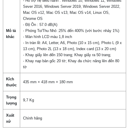
- Hỗ trợ hệ điều hành : Windows 10, Windows 11, Windows
Sever 2016, Windows Server 2019, Windows Server 2022,
Mac OS v12, Mac OS v13, Mac OS v14, Linux OS,
Chrome OS
- Độ Ồn : 57.0 dB(A)
Mô tả
- Phóng To/Thu Nhỏ :25% đến 400% (với bước nhảy 1%)
khác
- Màn hình LCD màu 1,8 inch
- In tràn lề: A4, Letter, A6, Photo (10 x 15 cm), Photo L (9 x
13 cm), Photo 2L (13 x 18 cm), Index card (13 x 20 cm)
- Khay giấy lên đến 150 trang; Khay giấy ra 50 trang;
- Khay nạp bản gốc 20 tờ; Khay đa chức năng lên đến 80
tờ
Kích
435 mm × 418 mm × 180 mm
thước
Trọng
9,7 Kg
lượng
Xuất
Chính hãng
xứ