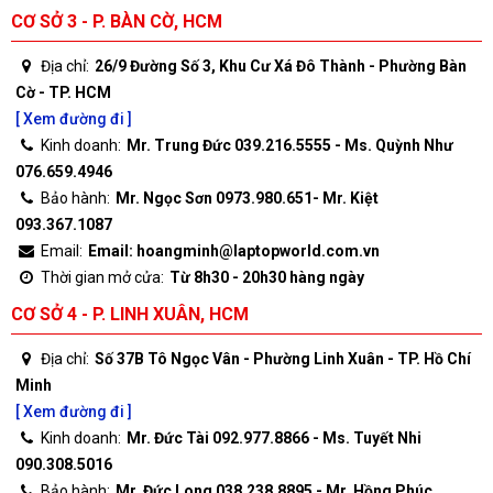
CƠ SỞ 3 - P. BÀN CỜ, HCM
Địa chỉ:
26/9 Đường Số 3, Khu Cư Xá Đô Thành - Phường Bàn
Cờ - TP. HCM
[ Xem đường đi ]
Kinh doanh:
Mr. Trung Đức 039.216.5555 - Ms. Quỳnh Như
076.659.4946
Bảo hành:
Mr. Ngọc Sơn 0973.980.651- Mr. Kiệt
093.367.1087
Email:
Email: hoangminh@laptopworld.com.vn
Thời gian mở cửa:
Từ 8h30 - 20h30 hàng ngày
CƠ SỞ 4 - P. LINH XUÂN, HCM
Địa chỉ:
Số 37B Tô Ngọc Vân - Phường Linh Xuân - TP. Hồ Chí
Minh
[ Xem đường đi ]
Kinh doanh:
Mr. Đức Tài 092.977.8866 - Ms. Tuyết Nhi
090.308.5016
Bảo hành:
Mr. Đức Long 038.238.8895 - Mr. Hồng Phúc