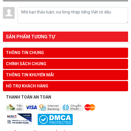
SẢN PHẨM TƯƠNG TỰ
THÔNG TIN CHUNG
CHÍNH SÁCH CHUNG
THÔNG TIN KHUYẾN MÃI
HỖ TRỢ KHÁCH HÀNG
THANH TOÁN AN TOÀN