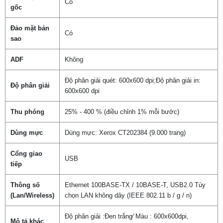
Có
gốc
Đảo mặt bản
Có
sao
ADF
Không
Độ phân giải quét: 600x600 dpi;Độ phân giải in:
Độ phân giải
600x600 dpi
Thu phóng
25% - 400 % (điều chỉnh 1% mỗi bước)
Dùng mực
Dùng mực: Xerox CT202384 (9.000 trang)
Cổng giao
USB
tiếp
Thông số
Ethernet 100BASE-TX / 10BASE-T, USB2.0 Tùy
(Lan/Wireless)
chọn LAN không dây (IEEE 802.11 b / g / n)
Độ phân giải :Đen trắng∕ Màu : 600x600dpi,
Mô tả khác