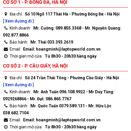
CƠ SỞ 1 - P. ĐỐNG ĐA, HÀ NỘI
Địa chỉ:
Số 10 Ngõ 117 Thái Hà - Phường Đống Đa - Hà Nội
[ Xem đường đi ]
Kinh doanh:
Mr. Cường: 089.855.3368 - Mr. Nguyễn Quang:
092.877.8866
Bảo hành:
Mr. Thái 033.393.2619
Email:
Email: hoangminh@laptopworld.com.vn
Thời gian mở cửa:
Từ 8h30 - 20h30 hàng ngày
CƠ SỞ 2 - P. CẦU GIẤY, HÀ NỘI
Địa chỉ:
Số 24 Trần Thái Tông - Phường Cầu Giấy - Hà Nội
[ Xem đường đi ]
Kinh doanh:
Mr. Anh Tuấn 096.108.9922 - Mr Duy Tùng:
0929268866 - Mr. Đạt: 086.865.7767
Bảo hành:
Mr. Quốc Tuấn 0379.589.131 - Mr. Hữu Lộc
038.682.7104
Email:
Email: hoangminh@laptopworld.com.vn
Thời gian mở cửa:
Từ 8h30 - 20h30 hàng ngày