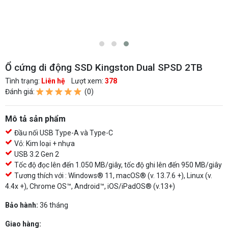
Ổ cứng di động SSD Kingston Dual SPSD 2TB
Tình trạng:
Liên hệ
Lượt xem:
378
Đánh giá:
(0)
Mô tả sản phẩm
Đầu nối USB Type-A và Type-C
Vỏ: Kim loại + nhựa
USB 3.2 Gen 2
Tốc độ đọc lên đến 1.050 MB/giây, tốc độ ghi lên đến 950 MB/giây
Tương thích với : Windows® 11, macOS® (v. 13.7.6 +), Linux (v.
4.4x +), Chrome OS™, Android™, iOS/iPadOS® (v.13+)
Bảo hành:
36 tháng
Giao hàng: