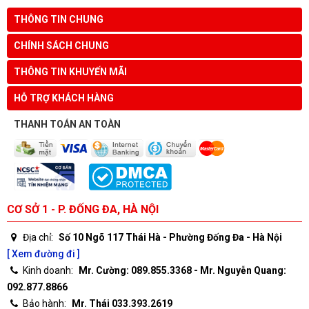
THÔNG TIN CHUNG
CHÍNH SÁCH CHUNG
THÔNG TIN KHUYẾN MÃI
HỖ TRỢ KHÁCH HÀNG
THANH TOÁN AN TOÀN
CƠ SỞ 1 - P. ĐỐNG ĐA, HÀ NỘI
Địa chỉ:
Số 10 Ngõ 117 Thái Hà - Phường Đống Đa - Hà Nội
[ Xem đường đi ]
Kinh doanh:
Mr. Cường: 089.855.3368 - Mr. Nguyễn Quang:
092.877.8866
Bảo hành:
Mr. Thái 033.393.2619