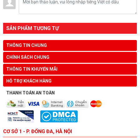
SẢN PHẨM TƯƠNG TỰ
THÔNG TIN CHUNG
CHÍNH SÁCH CHUNG
THÔNG TIN KHUYẾN MÃI
HỖ TRỢ KHÁCH HÀNG
THANH TOÁN AN TOÀN
CƠ SỞ 1 - P. ĐỐNG ĐA, HÀ NỘI