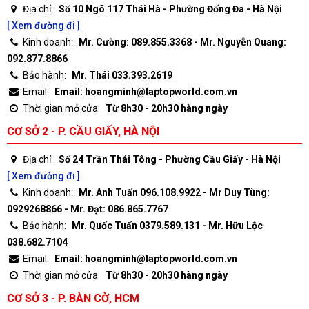
Địa chỉ:
Số 10 Ngõ 117 Thái Hà - Phường Đống Đa - Hà Nội
[ Xem đường đi ]
Kinh doanh:
Mr. Cường: 089.855.3368 - Mr. Nguyễn Quang:
092.877.8866
Bảo hành:
Mr. Thái 033.393.2619
Email:
Email: hoangminh@laptopworld.com.vn
Thời gian mở cửa:
Từ 8h30 - 20h30 hàng ngày
CƠ SỞ 2 - P. CẦU GIẤY, HÀ NỘI
Địa chỉ:
Số 24 Trần Thái Tông - Phường Cầu Giấy - Hà Nội
[ Xem đường đi ]
Kinh doanh:
Mr. Anh Tuấn 096.108.9922 - Mr Duy Tùng:
0929268866 - Mr. Đạt: 086.865.7767
Bảo hành:
Mr. Quốc Tuấn 0379.589.131 - Mr. Hữu Lộc
038.682.7104
Email:
Email: hoangminh@laptopworld.com.vn
Thời gian mở cửa:
Từ 8h30 - 20h30 hàng ngày
CƠ SỞ 3 - P. BÀN CỜ, HCM