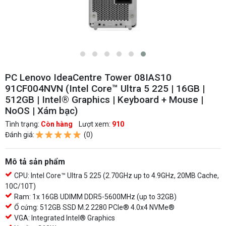
PC Lenovo IdeaCentre Tower 08IAS10
91CF004NVN (Intel Core™ Ultra 5 225 | 16GB |
512GB | Intel® Graphics | Keyboard + Mouse |
NoOS | Xám bạc)
Tình trạng:
Còn hàng
Lượt xem:
910
Đánh giá:
(0)
Mô tả sản phẩm
CPU: Intel Core™ Ultra 5 225 (2.70GHz up to 4.9GHz, 20MB Cache,
10C/10T)
Ram: 1x 16GB UDIMM DDR5-5600MHz (up to 32GB)
Ổ cứng: 512GB SSD M.2 2280 PCIe® 4.0x4 NVMe®
VGA: Integrated Intel® Graphics