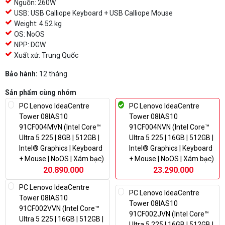
Nguồn: 260W
USB: USB Calliope Keyboard + USB Calliope Mouse
Weight: 4.52 kg
OS: NoOS
NPP: DGW
Xuất xứ: Trung Quốc
Bảo hành:
12 tháng
Sản phẩm cùng nhóm
PC Lenovo IdeaCentre
PC Lenovo IdeaCentre
Tower 08IAS10
Tower 08IAS10
91CF004MVN (Intel Core™
91CF004NVN (Intel Core™
Ultra 5 225 | 8GB | 512GB |
Ultra 5 225 | 16GB | 512GB |
Intel® Graphics | Keyboard
Intel® Graphics | Keyboard
+ Mouse | NoOS | Xám bạc)
+ Mouse | NoOS | Xám bạc)
20.890.000
23.290.000
PC Lenovo IdeaCentre
PC Lenovo IdeaCentre
Tower 08IAS10
Tower 08IAS10
91CF002VVN (Intel Core™
91CF002JVN (Intel Core™
Ultra 5 225 | 16GB | 512GB |
Ultra 5 225 | 16GB | 512GB |