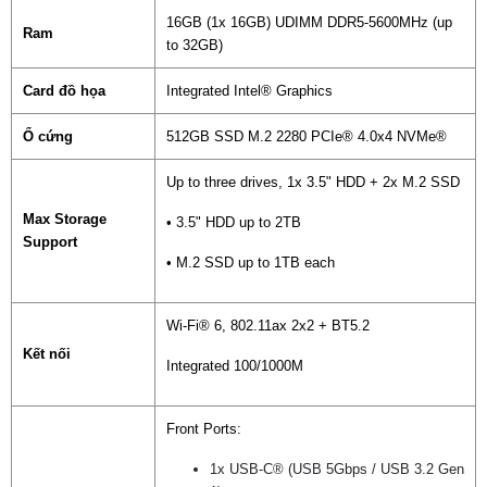
16GB (1x 16GB) UDIMM DDR5-5600MHz (up
Ram
to 32GB)
Card đồ họa
Integrated Intel® Graphics
Ổ cứng
512GB SSD M.2 2280 PCIe® 4.0x4 NVMe®
Up to three drives, 1x 3.5" HDD + 2x M.2 SSD
Max Storage
• 3.5" HDD up to 2TB
Support
• M.2 SSD up to 1TB each
Wi-Fi® 6, 802.11ax 2x2 + BT5.2
Kết nối
Integrated 100/1000M
Front Ports:
1x USB-C® (USB 5Gbps / USB 3.2 Gen