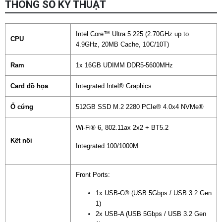
THÔNG SỐ KỸ THUẬT
Chọn mua sản phẩm khác
Intel Core™ Ultra 5 225 (2.70GHz up to
CPU
4.9GHz, 20MB Cache, 10C/10T)
Ram
1x 16GB UDIMM DDR5-5600MHz
Card đồ họa
Integrated Intel® Graphics
Ổ cứng
512GB SSD M.2 2280 PCIe® 4.0x4 NVMe®
Wi-Fi® 6, 802.11ax 2x2 + BT5.2
Kết nối
Integrated 100/1000M
Front Ports:
1x USB-C® (USB 5Gbps / USB 3.2 Gen
1)
2x USB-A (USB 5Gbps / USB 3.2 Gen