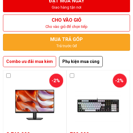
ĐẶT MUA NGAY
Giao hàng tận nơi
CHO VÀO GIỎ
Cho vào giỏ để chọn tiếp
MUA TRẢ GÓP
Trả trước 0đ
Combo ưu đãi mua kèm
Phụ kiện mua cùng
-2%
-2%