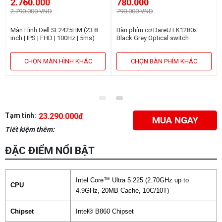
2.760.000
780.000
2.790.000 VND
790.000 VND
Màn Hình Dell SE2425HM (23.8
Bàn phím cơ DareU EK1280x
inch | IPS | FHD | 100Hz | 5ms)
Black Grey Optical switch
CHỌN MÀN HÌNH KHÁC
CHỌN BÀN PHÍM KHÁC
Tạm tính:
23.290.000đ
MUA NGAY
Tiết kiệm thêm:
ĐẶC ĐIỂM NỔI BẬT
Intel Core™ Ultra 5 225 (2.70GHz up to
CPU
4.9GHz, 20MB Cache, 10C/10T)
Chipset
Intel® B860 Chipset