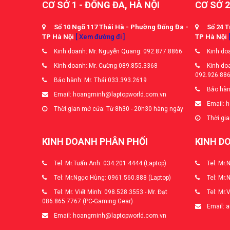
CƠ SỞ 1 - ĐỐNG ĐA, HÀ NỘI
CƠ SỞ 2
Số 10 Ngõ 117 Thái Hà - Phường Đống Đa -
Số 24 T
TP Hà Nội
[ Xem đường đi ]
TP Hà Nội
Kinh doanh: Mr. Nguyễn Quang: 092.877.8866
Kinh doa
Kinh doanh: Mr. Cường 089.855.3368
Kinh doa
092.926.88
Bảo hành: Mr. Thái 033.393.2619
Bảo hàn
Email: hoangminh@laptopworld.com.vn
Email: 
Thời gian mở cửa: Từ 8h30 - 20h30 hàng ngày
Thời gia
KINH DOANH PHÂN PHỐI
KINH D
Tel: Mr.Tuấn Anh: 034.201.4444 (Laptop)
Tel: Mr.
Tel: Mr.Ngọc Hùng: 0961.560.888 (Laptop)
Tel: Mr.
Tel: Mr. Viết Minh: 098.528.3553 - Mr. Đạt
Tel: Mr.
086.865.7767 (PC-Gaming Gear)
Email: 
Email: hoangminh@laptopworld.com.vn