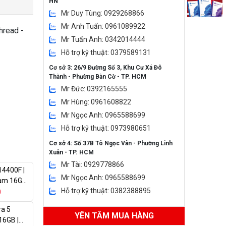
HN
Mr Duy Tùng: 0929268866
Mr Anh Tuấn: 0961089922
hread -
Mr Tuấn Anh: 0342014444
Hỗ trợ kỹ thuật: 0379589131
Cơ sở 3: 26/9 Đường Số 3, Khu Cư Xá Đô
Thành - Phường Bàn Cờ - TP. HCM
Mr Đức: 0392165555
Mr Hùng: 0961608822
Mr Ngọc Anh: 0965588699
Hỗ trợ kỹ thuật: 0973980651
Cơ sở 4: Số 37B Tô Ngọc Vân - Phường Linh
Xuân - TP. HCM
Mr Tài: 0929778866
14400F |
Mr Ngọc Anh: 0965588699
am 16GB |
Hỗ trợ kỹ thuật: 0382388895
 | 650W)
0
ra 5
YÊN TÂM MUA HÀNG
16GB |