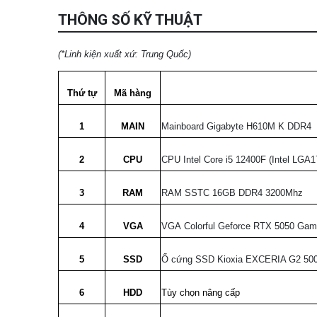
THÔNG SỐ KỸ THUẬT
(*Linh kiện xuất xứ: Trung Quốc)
Thứ tự
Mã hàng
1
MAIN
Mainboard Gigabyte H610M K 
2
CPU
CPU Intel Core i5 12400F (Intel LGA
3
RAM
RAM SSTC 16GB DDR4 3200Mhz
4
VGA
VGA Colorful Geforce RTX 5050 Ga
5
SSD
Ổ cứng SSD Kioxia EXCERIA G2 5
6
HDD
Tùy chọn nâng cấp