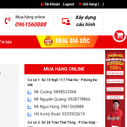
Tài khoản
/
Logout
Giỏ hàng (
...
)
Xây dựng
Mua hàng online
0961560888
cấu hình
in tức
MUA HÀNG ONLINE
]
Cơ sở 1: Số 10 Ngõ 117 Thái Hà - P.Đống Đa -
HN
Mr Cường: 0898553368
Mr Nguyễn Quang: 0928778866
Mr Ngọc Hùng: 0961560888
Hỗ trợ kỹ thuật: 0333932619
Cơ sở 2: Số 24 Trần Thái Tông - P.Cầu Giấy -