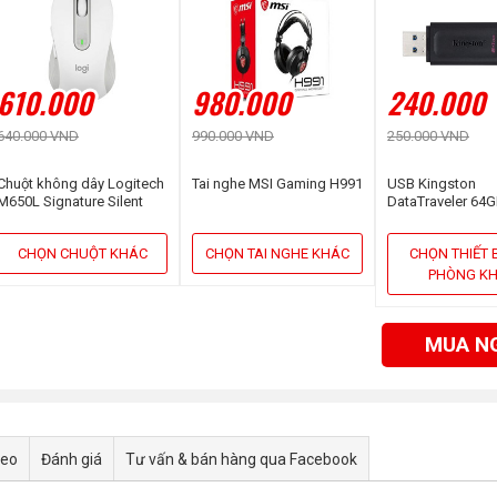
610.000
980.000
240.000
640.000 VND
990.000 VND
250.000 VND
Chuột không dây Logitech
Tai nghe MSI Gaming H991
USB Kingston
M650L Signature Silent
DataTraveler 64G
Wireless Trắng
Exodia (DTX/64G
CHỌN CHUỘT KHÁC
CHỌN TAI NGHE KHÁC
CHỌN THIẾT 
PHÒNG K
MUA N
deo
Đánh giá
Tư vấn & bán hàng qua Facebook