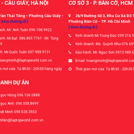
 - CẦU GIẤY, HÀ NỘI
CƠ SỞ 3 - P. BÀN CỜ, HCM
rần Thái Tông - Phường Cầu Giấy -
26/9 Đường Số 3, Khu Cư Xá Đô 
[ Xem đường đi ]
Phường Bàn Cờ - TP. Hồ Chí Minh
[ Xem đường đi ]
nh: Mr. Anh Tuấn 096.108.9922
Kinh doanh:Mr.Trung Đức 039.216.
nh: Mr.Đạt: 086.865.7767 - Mr. Tùng:
66
Kinh doanh: Ms. Quỳnh Như 076.65
h: Mr.Quốc Tuấn 037.958.9131
Bảo hành: Mr. Ngọc Sơn 0973.980.
hoangminh@laptopworld.com.vn
Email: hoangminh@laptopworld.co
n mở cửa: Từ 8h30 - 20h30 hàng ngày
Thời gian mở cửa: Từ 8h30 - 20h30
OANH DỰ ÁN
Ngọc Hùng 096.156.0888
Ngọc Anh: 096.558.8699
Viết Minh 098.528.3553
anhkn@laptopworld.com.vn