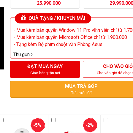
RTX 5060 Ti | 500GB SSD |
25.990.000
RTX 5060 Ti OC | 500
29.990.00
750W)
750W)
QUÀ TẶNG / KHUYẾN MÃI
- Tặng kèm Bộ phím chuột văn Phòng Asus
Thu gọn
ĐẶT MUA NGAY
CHO VÀO GIỎ
Giao hàng tận nơi
Cho vào giỏ để chọn 
MUA TRẢ GÓP
Trả trước 0đ
-5%
-2%