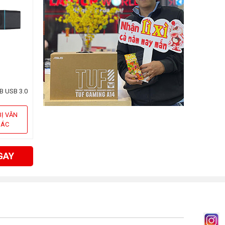
B USB 3.0
B)
BỊ VĂN
HÁC
GAY