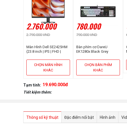
2.760.000
780.000
2.790.000 VND
790.000 VND
Màn Hình Dell SE2425HM
Bàn phím cơ DareU
(23.8 inch | IPS | FHD |
EK1280x Black Grey
100Hz | 5ms)
Optical switch
CHỌN MÀN HÌNH
CHỌN BÀN PHÍM
KHÁC
KHÁC
19.690.000đ
Tạm tính:
Tiết kiệm thêm:
Thông số kỹ thuật
Đặc điểm nổi bật
Hình ảnh
Vi