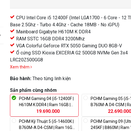
CPU Intel Core i5 12400F (Intel LGA1700 - 6 Core - 12 T
Base 2.5Ghz - Turbo 4.4Ghz - Cache 18MB - No iGPU)
Mainboard Gigabyte H610M K DDR4
RAM SSTC 16GB DDR4 3200Mhz
VGA Colorful Geforce RTX 5050 Gaming DUO 8GB-V
Ổ cứng SSD Kioxia EXCERIA G2 500GB NVMe Gen 3x4
LRC20Z500GG8
Xem thêm
Bảo hành:
Theo từng linh kiện
Sản phẩm cùng nhóm
PCHM Gaming 04 (i5-12400F |
PCHM Gaming 05 (i5-
H610M K DDR4 | Ram 16GB |
B760M-A D4-CSM | R
RTX 5050 | 500GB SSD | 650W)
19.690.000
RTX 5060 | 500GB SSD
22.690.00
PCHM Kỹ Thuật 5 (i5-14600K |
PCHM Gaming 09 (Ult
B760M-A D4-CSM | Ram 16GB |
245KF | B860M | Ram 