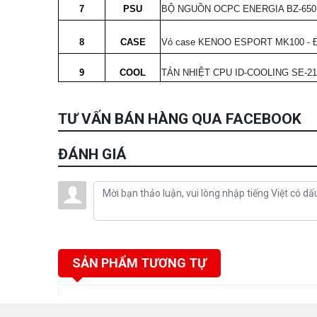
7
PSU
BỘ NGUỒN OCPC ENERGIA BZ-650
8
CASE
Vỏ case KENOO ESPORT MK100 - Đe
9
COOL
TẢN NHIỆT CPU ID-COOLING SE-2
TƯ VẤN BÁN HÀNG QUA FACEBOOK
ĐÁNH GIÁ
SẢN PHẨM TƯƠNG TỰ