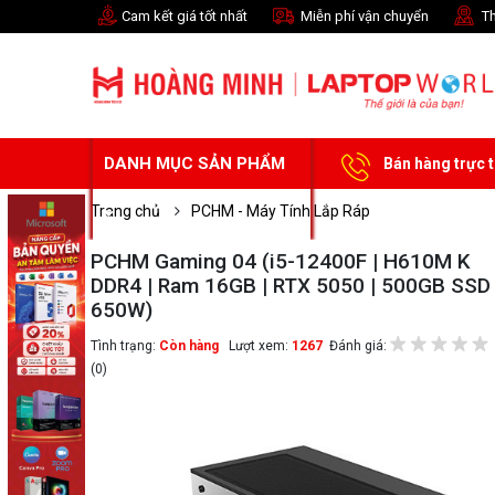
Cam kết giá tốt nhất
Miễn phí vận chuyển
Th
DANH MỤC SẢN PHẨM
Bán hàng trực 
Trang chủ
PCHM - Máy Tính Lắp Ráp
PCHM Gaming 04 (i5-12400F | H610M K
DDR4 | Ram 16GB | RTX 5050 | 500GB SSD 
650W)
Tình trạng:
Còn hàng
Lượt xem:
1267
Đánh giá:
(0)
Chọn mua sản phẩm 