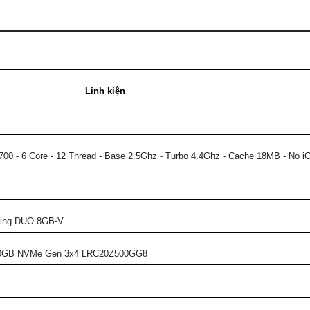
Linh kiện
DDR4
1700 - 6 Core - 12 Thread - Base 2.5Ghz - Turbo 4.4Ghz - Cache 18MB - No i
ming DUO 8GB-V
00GB NVMe Gen 3x4 LRC20Z500GG8