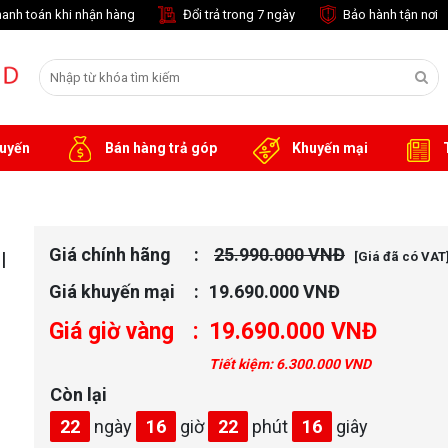
anh toán khi nhận hàng
Đổi trả trong 7 ngày
Bảo hành tận nơi
tuyến
Bán hàng trả góp
Khuyến mại
T
Giá chính hãng
25.990.000 VNĐ
|
[Giá đã có VAT
Giá khuyến mại
19.690.000 VNĐ
Giá giờ vàng
19.690.000 VNĐ
Tiết kiệm: 6.300.000 VND
Còn lại
khác
22
ngày
16
giờ
22
phút
15
giây