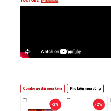
YOUTUBE
Combo ưu đãi mua kèm
Phụ kiện mua cùng
-2%
-2%