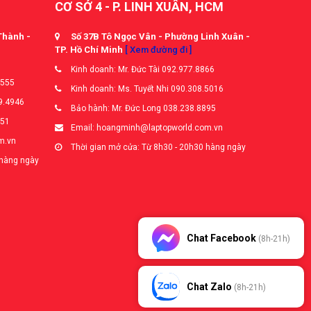
CƠ SỞ 4 - P. LINH XUÂN, HCM
Thành -
Số 37B Tô Ngọc Vân - Phường Linh Xuân -
TP. Hồ Chí Minh
[ Xem đường đi ]
Kinh doanh: Mr. Đức Tài 092.977.8866
5555
Kinh doanh: Ms. Tuyết Nhi 090.308.5016
9.4946
Bảo hành: Mr. Đức Long 038.238.8895
651
Email: hoangminh@laptopworld.com.vn
m.vn
Thời gian mở cửa: Từ 8h30 - 20h30 hàng ngày
 hàng ngày
Chat Facebook
(8h-21h)
Chat Zalo
(8h-21h)