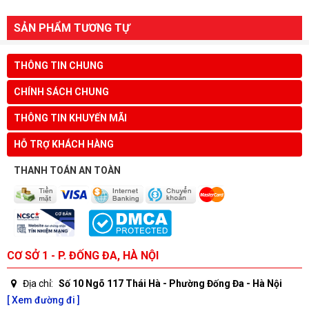
SẢN PHẨM TƯƠNG TỰ
THÔNG TIN CHUNG
CHÍNH SÁCH CHUNG
THÔNG TIN KHUYẾN MÃI
HỖ TRỢ KHÁCH HÀNG
THANH TOÁN AN TOÀN
CƠ SỞ 1 - P. ĐỐNG ĐA, HÀ NỘI
Địa chỉ:
Số 10 Ngõ 117 Thái Hà - Phường Đống Đa - Hà Nội
[ Xem đường đi ]