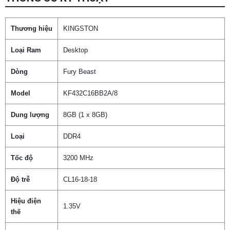
Thương hiệu
KINGSTON
Loại Ram
Desktop
Dòng
Fury Beast
Model
KF432C16BB2A/8
Dung lượng
8GB (1 x 8GB)
Loại
DDR4
Tốc độ
3200 MHz
Độ trễ
CL16-18-18
Hiệu điện
1.35V
thế