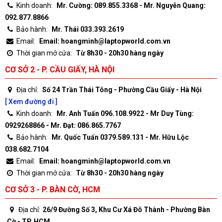
Kinh doanh:
Mr. Cường: 089.855.3368 - Mr. Nguyễn Quang:
092.877.8866
Bảo hành:
Mr. Thái 033.393.2619
Email:
Email: hoangminh@laptopworld.com.vn
Thời gian mở cửa:
Từ 8h30 - 20h30 hàng ngày
CƠ SỞ 2 - P. CẦU GIẤY, HÀ NỘI
Địa chỉ:
Số 24 Trần Thái Tông - Phường Cầu Giấy - Hà Nội
[ Xem đường đi ]
Kinh doanh:
Mr. Anh Tuấn 096.108.9922 - Mr Duy Tùng:
0929268866 - Mr. Đạt: 086.865.7767
Bảo hành:
Mr. Quốc Tuấn 0379.589.131 - Mr. Hữu Lộc
038.682.7104
Email:
Email: hoangminh@laptopworld.com.vn
Thời gian mở cửa:
Từ 8h30 - 20h30 hàng ngày
CƠ SỞ 3 - P. BÀN CỜ, HCM
Địa chỉ:
26/9 Đường Số 3, Khu Cư Xá Đô Thành - Phường Bàn
Cờ - TP. HCM