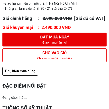
- Giao hàng miễn phí nội thành Hà Nội, Hồ Chí Minh
- Thời gian làm việc từ 8h30 - 21h từ thứ 2- CN
Giá chính hãng
3.990.000 VNĐ
[Giá đã có VAT]
Giá khuyến mại
2.490.000 VNĐ
ĐẶT MUA NGAY
Giao hàng tận nơi
CHO VÀO GIỎ
Cho vào giỏ để chọn tiếp
Phụ kiện mua cùng
ĐẶC ĐIỂM NỔI BẬT
Đang cập nhật...
THÔNG SỐ KỸ THUẬT