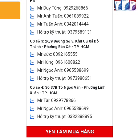
HN
Mr Duy Tùng: 0929268866
Mr Anh Tuấn: 0961089922
Mr Tuấn Anh: 0342014444
Hỗ trợ kỹ thuật: 0379589131
Cơ sở 3: 26/9 Đường Số 3, Khu Cư Xá Đô
Thành - Phường Bàn Cờ - TP. HCM
Mr Đức: 0392165555
Mr Hùng: 0961608822
Mr Ngọc Anh: 0965588699
Hỗ trợ kỹ thuật: 0973980651
Cơ sở 4: Số 37B Tô Ngọc Vân - Phường Linh
Xuân - TP. HCM
Mr Tài: 0929778866
Mr Ngọc Anh: 0965588699
Hỗ trợ kỹ thuật: 0382388895
YÊN TÂM MUA HÀNG