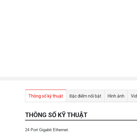
Thông số kỹ thuật
Đặc điểm nổi bật
Hình ảnh
Vi
THÔNG SỐ KỸ THUẬT
24 Port Gigabit Ethernet.