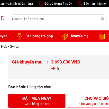
anh toán khi nhận hàng
Đổi trả trong 7 ngày
Bảo hành tận nơi
tuyến
Bán hàng trả góp
Khuyến mại
T
Hub - Switch
Giá khuyến mại
3.690.000 VNĐ
0
Bảo hành:
Đang cập nhật
ĐẶT MUA NGAY
CHO VÀO GIỎ
Giao hàng tận nơi
Cho vào giỏ để chọn 