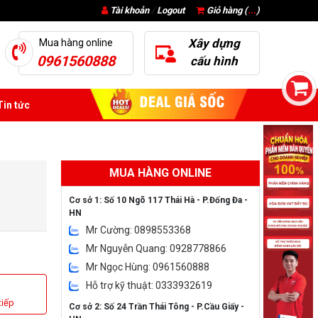
Tài khoản
/
Logout
Giỏ hàng (
...
)
Xây dựng
Mua hàng online
0961560888
cấu hình
in tức
MUA HÀNG ONLINE
Cơ sở 1: Số 10 Ngõ 117 Thái Hà - P.Đống Đa -
HN
Mr Cường: 0898553368
Mr Nguyễn Quang: 0928778866
Mr Ngọc Hùng: 0961560888
Hỗ trợ kỹ thuật: 0333932619
tiếp
Cơ sở 2: Số 24 Trần Thái Tông - P.Cầu Giấy -