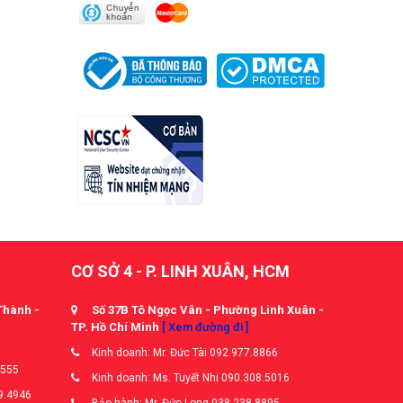
CƠ SỞ 4 - P. LINH XUÂN, HCM
Thành -
Số 37B Tô Ngọc Vân - Phường Linh Xuân -
TP. Hồ Chí Minh
[ Xem đường đi ]
Kinh doanh: Mr. Đức Tài 092.977.8866
5555
Kinh doanh: Ms. Tuyết Nhi 090.308.5016
9.4946