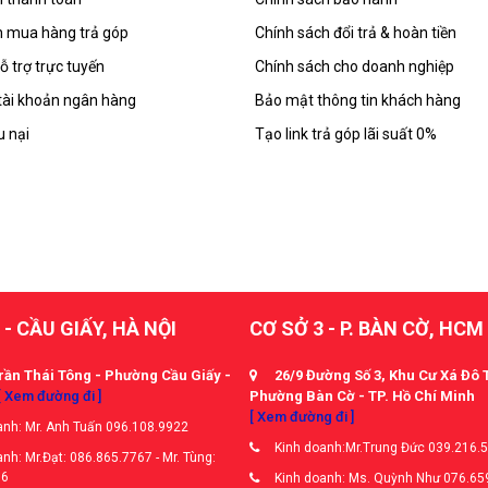
 mua hàng trả góp
Chính sách đổi trả & hoàn tiền
ỗ trợ trực tuyến
Chính sách cho doanh nghiệp
tài khoản ngân hàng
Bảo mật thông tin khách hàng
u nại
Tạo link trả góp lãi suất 0%
 - CẦU GIẤY, HÀ NỘI
CƠ SỞ 3 - P. BÀN CỜ, HCM
rần Thái Tông - Phường Cầu Giấy -
26/9 Đường Số 3, Khu Cư Xá Đô 
[ Xem đường đi ]
Phường Bàn Cờ - TP. Hồ Chí Minh
[ Xem đường đi ]
nh: Mr. Anh Tuấn 096.108.9922
Kinh doanh:Mr.Trung Đức 039.216.
nh: Mr.Đạt: 086.865.7767 - Mr. Tùng:
66
Kinh doanh: Ms. Quỳnh Như 076.65