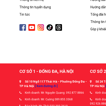
Thông tin tuyển dụng
Hướng dẫn
Tin tức
Tổng đài h
Thông tin 
Góp ý khiế
CƠ SỞ 1 - ĐỐNG ĐA, HÀ NỘI
CƠ SỞ 2
Số 10 Ngõ 117 Thái Hà - Phường Đống Đa -
Số 24 T
TP Hà Nội
[ Xem đường đi ]
TP Hà Nội
Kinh doanh: Mr. Nguyễn Quang: 092.877.8866
Kinh doa
Kinh doanh: Mr. Cường 089.855.3368
Kinh doa
092.926.88