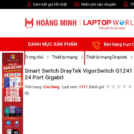
Cam kết giá tốt nhất
Miễn phí vận chuyển
Th
DANH MỤC SẢN PHẨM
Bán hàng trực 
Trang chủ
Thiết bị mạng
Thiết bị mạng Draytek
Smart Switch DrayTek VigorSwitch G1241
24 Port Gigabit
Tình trạng:
Còn hàng
Lượt xem:
1717
Đánh giá:
(0)