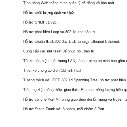
Tính năng Web thông minh quản lý dễ dàng và bảo mật.
Hỗ trợ chất lượng dịch vụ QoS.
Hỗ trợ SNMPv1/v2c.
Hỗ trợ phát hiện Loop và 802.1d cho bảo trì.
Hỗ trợ chuẩn IEEE802.3az EEE Energy Efficient Ethernet.
Cung cấp các nút reset để phục hồi, bảo trì.
Tối đa hóa hiệu suất mạng LAN, tăng cường an ninh bao gồm
Thiết kế cho giao diện CLI linh hoạt.
Tương thích với IEEE.802.1d Spanning Tree, hỗ trợ phát hiện v
Tiêu thụ điện năng thấp, giao thức Ethernet năng lượng hiệu q
Hỗ trợ cơ chế Port Mirroring giúp theo dõi lỗi mạng và truyền tải
Hỗ trợ Static Trunk với 8 nhóm, mỗi nhóm 8 Port.