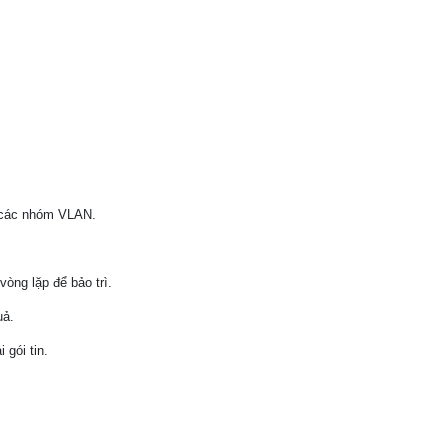
 các nhóm VLAN.
òng lặp để bảo trì.
uả.
 gói tin.