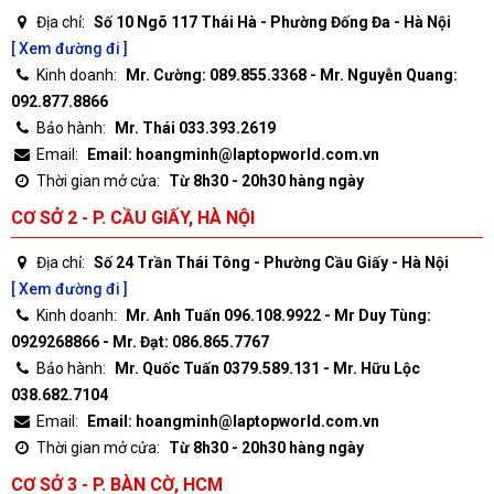
Địa chỉ:
Số 10 Ngõ 117 Thái Hà - Phường Đống Đa - Hà Nội
[ Xem đường đi ]
Kinh doanh:
Mr. Cường: 089.855.3368 - Mr. Nguyễn Quang:
092.877.8866
Bảo hành:
Mr. Thái 033.393.2619
Email:
Email: hoangminh@laptopworld.com.vn
Thời gian mở cửa:
Từ 8h30 - 20h30 hàng ngày
CƠ SỞ 2 - P. CẦU GIẤY, HÀ NỘI
Địa chỉ:
Số 24 Trần Thái Tông - Phường Cầu Giấy - Hà Nội
[ Xem đường đi ]
Kinh doanh:
Mr. Anh Tuấn 096.108.9922 - Mr Duy Tùng:
0929268866 - Mr. Đạt: 086.865.7767
Bảo hành:
Mr. Quốc Tuấn 0379.589.131 - Mr. Hữu Lộc
038.682.7104
Email:
Email: hoangminh@laptopworld.com.vn
Thời gian mở cửa:
Từ 8h30 - 20h30 hàng ngày
CƠ SỞ 3 - P. BÀN CỜ, HCM