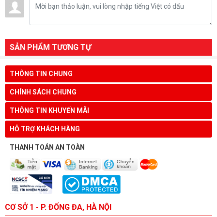
SẢN PHẨM TƯƠNG TỰ
THÔNG TIN CHUNG
CHÍNH SÁCH CHUNG
THÔNG TIN KHUYẾN MÃI
HỖ TRỢ KHÁCH HÀNG
THANH TOÁN AN TOÀN
CƠ SỞ 1 - P. ĐỐNG ĐA, HÀ NỘI