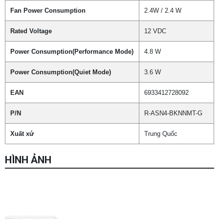
Fan Power Consumption
2.4W / 2.4 W
Rated Voltage
12 VDC
Power Consumption(Performance Mode)
4.8 W
Power Consumption(Quiet Mode)
3.6 W
EAN
6933412728092
P/N
R-ASN4-BKNNMT-G
Xuất xứ
Trung Quốc
HÌNH ẢNH