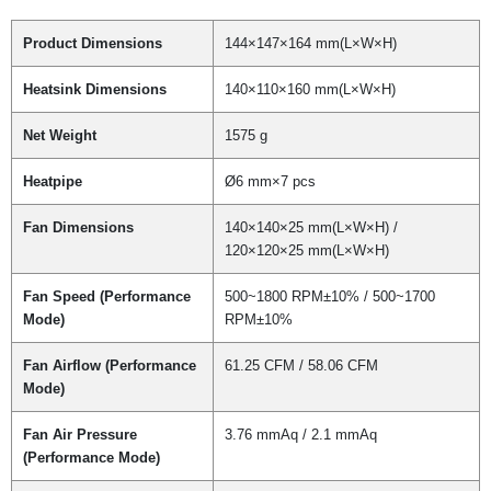
Product Dimensions
144×147×164 mm(L×W×H)
Heatsink Dimensions
140×110×160 mm(L×W×H)
Net Weight
1575 g
Heatpipe
Ø6 mm×7 pcs
Fan Dimensions
140×140×25 mm(L×W×H) /
120×120×25 mm(L×W×H)
Fan Speed (Performance
500~1800 RPM±10% / 500~1700
Mode)
RPM±10%
Fan Airflow (Performance
61.25 CFM / 58.06 CFM
Mode)
Fan Air Pressure
3.76 mmAq / 2.1 mmAq
(Performance Mode)