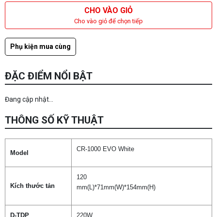
CHO VÀO GIỎ
Cho vào giỏ để chọn tiếp
Phụ kiện mua cùng
ĐẶC ĐIỂM NỔI BẬT
Đang cập nhật...
THÔNG SỐ KỸ THUẬT
CR-1000 EVO White
Model
120
Kích thước tản
mm(L)*71mm(W)*154mm(H)
D-TDP
220W