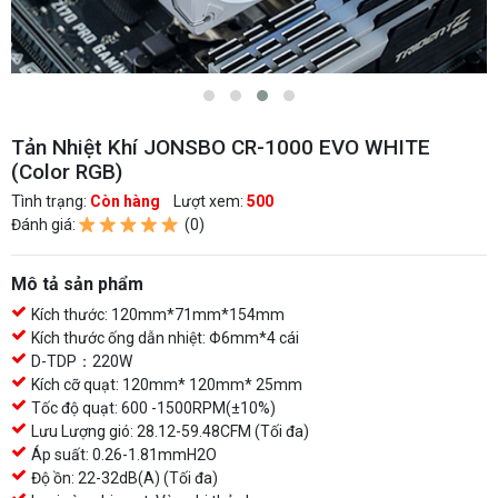
Tản Nhiệt Khí JONSBO CR-1000 EVO WHITE
(Color RGB)
Tình trạng:
Còn hàng
Lượt xem:
500
Đánh giá:
(0)
Mô tả sản phẩm
Kích thước: 120mm*71mm*154mm
Kích thước ống dẫn nhiệt: Φ6mm*4 cái
D-TDP：220W
Kích cỡ quạt: 120mm* 120mm* 25mm
Tốc độ quạt: 600 -1500RPM(±10%)
Lưu Lượng gió: 28.12-59.48CFM (Tối đa)
Áp suất: 0.26-1.81mmH2O
Độ ồn: 22-32dB(A) (Tối đa)