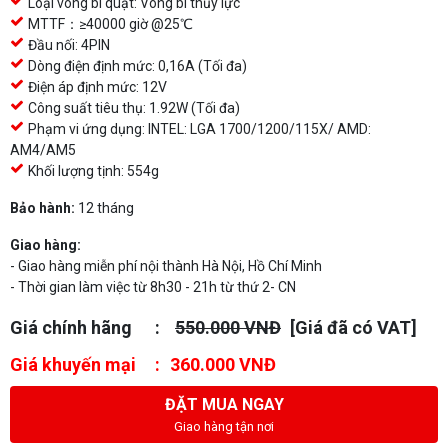
Loại vòng bi quạt: Vòng bi thủy lực
MTTF：≥40000 giờ @25℃
Đầu nối: 4PIN
Dòng điện định mức: 0,16A (Tối đa)
Điện áp định mức: 12V
Công suất tiêu thụ: 1.92W (Tối đa)
Phạm vi ứng dụng: INTEL: LGA 1700/1200/115X/ AMD:
AM4/AM5
Khối lượng tịnh: 554g
Bảo hành:
12 tháng
Giao hàng:
- Giao hàng miễn phí nội thành Hà Nội, Hồ Chí Minh
- Thời gian làm việc từ 8h30 - 21h từ thứ 2- CN
Giá chính hãng
550.000 VNĐ
[Giá đã có VAT]
Giá khuyến mại
360.000 VNĐ
ĐẶT MUA NGAY
Giao hàng tận nơi