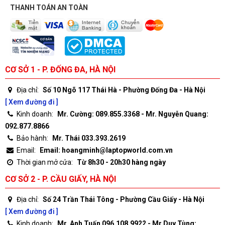
THANH TOÁN AN TOÀN
CƠ SỞ 1 - P. ĐỐNG ĐA, HÀ NỘI
Địa chỉ:
Số 10 Ngõ 117 Thái Hà - Phường Đống Đa - Hà Nội
[ Xem đường đi ]
Kinh doanh:
Mr. Cường: 089.855.3368 - Mr. Nguyễn Quang:
092.877.8866
Bảo hành:
Mr. Thái 033.393.2619
Email:
Email: hoangminh@laptopworld.com.vn
Thời gian mở cửa:
Từ 8h30 - 20h30 hàng ngày
CƠ SỞ 2 - P. CẦU GIẤY, HÀ NỘI
Địa chỉ:
Số 24 Trần Thái Tông - Phường Cầu Giấy - Hà Nội
[ Xem đường đi ]
Kinh doanh:
Mr. Anh Tuấn 096.108.9922 - Mr Duy Tùng: