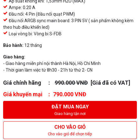
Áp suất không khí: 1,53mm H2O (MAX)
Ampe: 0.20 A
Đầu nối: 4 Pin (Đầu nối quạt PWM)
Đầu nối ARGB sync main board: 3 PIN 5V ( sản phẩm không kèm
theo hub điều khiển led)
Loại vòng bi: Vòng bi S-FDB
Bảo hành:
12 tháng
Giao hàng:
- Giao hàng miễn phí nội thành Hà Nội, Hồ Chí Minh
- Thời gian làm việc từ 8h30 - 21h từ thứ 2- CN
Giá chính hãng
990.000 VNĐ
[Giá đã có VAT]
Giá khuyến mại
790.000 VNĐ
ĐẶT MUA NGAY
Giao hàng tận nơi
CHO VÀO GIỎ
Cho vào giỏ để chọn tiếp