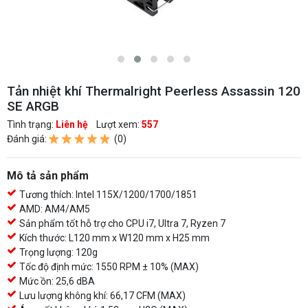
Tản nhiệt khí Thermalright Peerless Assassin 120
SE ARGB
Tình trạng:
Liên hệ
Lượt xem:
557
Đánh giá:
(0)
Mô tả sản phẩm
Tương thích: Intel 115X/1200/1700/1851
AMD: AM4/AM5
Sản phẩm tốt hỗ trợ cho CPU i7, Ultra 7, Ryzen 7
Kích thước: L120 mm x W120 mm x H25 mm
Trọng lượng: 120g
Tốc độ định mức: 1550 RPM ± 10% (MAX)
Mức ồn: 25,6 dBA
Lưu lượng không khí: 66,17 CFM (MAX)