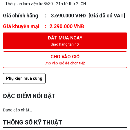
- Thời gian làm việc từ 8h30 - 21h từ thứ 2- CN
Giá chính hãng
3.690.000 VNĐ
[Giá đã có VAT]
Giá khuyến mại
2.390.000 VNĐ
ĐẶT MUA NGAY
Giao hàng tận nơi
CHO VÀO GIỎ
Cho vào giỏ để chọn tiếp
Phụ kiện mua cùng
ĐẶC ĐIỂM NỔI BẬT
Đang cập nhật...
THÔNG SỐ KỸ THUẬT