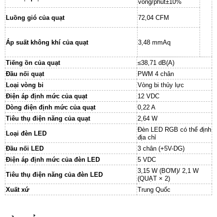
vòng/phút±10%
Luồng gió của quạt
72,04 CFM
Áp suất không khí của quạt
3,48 mmAq
Tiếng ồn của quạt
≤38,71 dB(A)
Đầu nối quạt
PWM 4 chân
Loại vòng bi
Vòng bi thủy lực
Điện áp định mức của quạt
12 VDC
Dòng điện định mức của quạt
0,22 A
Tiêu thụ điện năng của quạt
2,64 W
Đèn LED RGB có thể định
Loại đèn LED
địa chỉ
Đầu nối LED
3 chân (+5V-DG)
Điện áp định mức của đèn LED
5 VDC
3,15 W (BƠM)/ 2,1 W
Tiêu thụ điện năng của đèn LED
(QUẠT × 2)
Xuất xứ
Trung Quốc