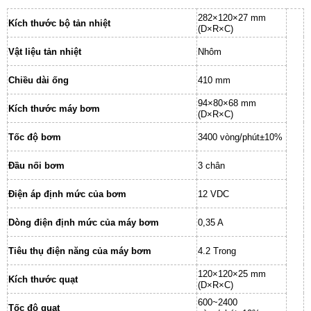
282×120×27 mm
Kích thước bộ tản nhiệt
(D×R×C)
Vật liệu tản nhiệt
Nhôm
Chiều dài ống
410 mm
94×80×68 mm
Kích thước máy bơm
(D×R×C)
Tốc độ bơm
3400 vòng/phút±10%
Đầu nối bơm
3 chân
Điện áp định mức của bơm
12 VDC
Dòng điện định mức của máy bơm
0,35 A
Tiêu thụ điện năng của máy bơm
4.2 Trong
120×120×25 mm
Kích thước quạt
(D×R×C)
600~2400
Tốc độ quạt